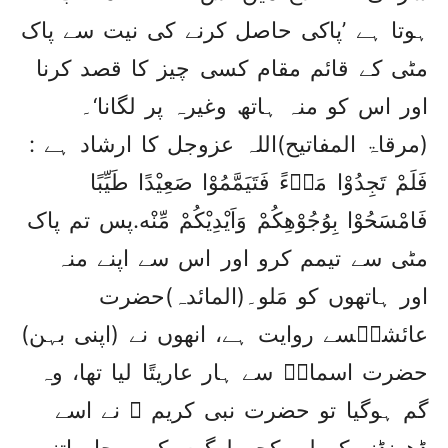
ہوتا ہے ’پاکی حاصل کرنے کی نیت سے پاک
مٹی کے قائم مقام کسی چیز کا قصد کرنا
اور اس کو منہ ہاتھ وغیرہ پر لگانا‘۔
(مرقاۃ المفاتیح)اللہ عزوجل کا ارشاد ہے :
فَلَمْ تَجِدُوْا مَاۗءً فَتَيَمَّمُوْا صَعِيْدًا طَيِّبًا
فَامْسَحُوْا بِوُجُوْهِكُمْ وَاَيْدِيْكُمْ مِّنْه.پس تم پاک
مٹی سے تیمم کرو اور اس سے اپنے منہ
اور ہاتھوں کو مَلو۔(المائدہ)حضرت
عائشہؓسے روایت ہے، انھوں نے (اپنی بہن)
حضرت اسماءؓ سے ہار عاریتًا لیا تھا، وہ
گم ہوگیا تو حضرت نبی کریم ﷺ نے اسے
ڈھونڈنے کے لیے کچھ لوگوں کو بھیجا۔ اتنے