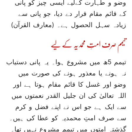
وضو و طہارت کےلیے ایسی چیز کو پانی
کے قائم مقام قرار دے دیا، جو پانی سے
زیادہ سہل الحصول ہے۔ (معارف القرآن)
تیمم صرف امتِ محمدیہ کے لیے
تیمم 5ھ میں مشروع ہوا۔ یہ پانی دستیاب
نہ ہونے یا معذور ہونے کی صورت میں
وضو اور غسل کا قائم مقام ہوتا ہے اور
اللہ تعالیٰ کی ان جلیل القدر نعمتوں میں
سے ایک ہے جو اس نے اپنے فضل و کرم
سے صرف امتِ محمدیہ کو عطا کی ہیں۔
گذشتہ امتوں میں تیمم مشروع نہیں تھا۔