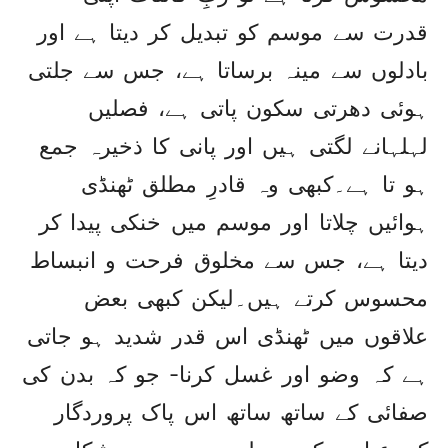
قدرت سے موسم کو تبدیل کر دیتا ہے اور
بادلوں سے مینہ برساتا ہے، جس سے جلتی
ہوئی دھرتی سکون پاتی ہے، فصلیں
لہلہانے لگتی ہیں اور پانی کا ذخیرہ جمع
ہو تا ہے۔کبھی وہ قادرِ مطلق ٹھنڈی
ہوائیں چلاتا اور موسم میں خنکی پیدا کر
دیتا ہے، جس سے مخلوق فرحت و انبساط
محسوس کرتے ہیں۔لیکن کبھی بعض
علاقوں میں ٹھنڈی اس قدر شدید ہو جاتی
ہے کہ وضو اور غسل کرنا- جو کہ بدن کی
صفائی کے ساتھ ساتھ اس پاک پروردگار