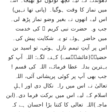
میں نماز کا وقت ہوگیا۔ (پانی تھا نہیں)
اس لیے انھوں نے بغیر وضو نماز پڑھ لی۔
جب وہ حضرت نبی کریم ﷺ کی خدمت
میں حاضر ہوئے تو یہ شکایت پیش کی۔
اس پر آیتِ تیمم نازل ہوئی، تو اسید بن
حضیرؓ(عائشہؓسے) کہنے لگے: اللہ آپ کو
بہترین بدلہ عطا فرمائے، اللہ کی قسم !
جب بھی آپ پر کوئی پریشانی آئی، اللہ
تعالیٰ نے اس میں راہ نکال دی اور اہلِ
اسلام کے لیے اس میں برکت فرما دی۔(ابن
ماجہ)اللہ تعالی کا کتنا بڑا احسان ہے کہ