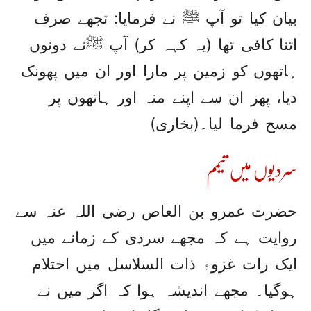
بیان کیا تو آپ ﷺ نے فرمایا: تجھے صرف
اتنا کافی تھا (یہ کہہ کر) آپ ﷺنے دونوں
ہاتھوں کو زمین پر مارا اور ان میں پھونک
دیا، پھر ان سے اپنے منہ اور ہاتھوں پر
مسح فرما لیا۔(بخاری)
سردیوں میں تیمم
حضرت عمرو بن العاص رضی اللہ عنہ سے
روایت ہے کہ مجھے سردی کے زمانے میں
ایک رات غزوۂ ذات السلاسل میں احتلام
ہوگیا۔ مجھے اندیشہ ہوا کہ اگر میں نے