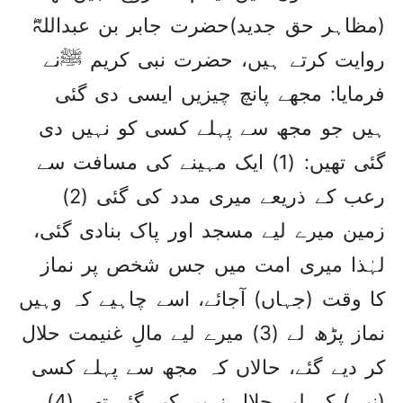
(مظاہر حق جدید)حضرت جابر بن عبداللہؓ
روایت کرتے ہیں، حضرت نبی کریم ﷺنے
فرمایا: مجھے پانچ چیزیں ایسی دی گئی
ہیں جو مجھ سے پہلے کسی کو نہیں دی
گئی تھیں: (1) ایک مہینے کی مسافت سے
رعب کے ذریعے میری مدد کی گئی (2)
زمین میرے لیے مسجد اور پاک بنادی گئی،
لہٰذا میری امت میں جس شخص پر نماز
کا وقت (جہاں) آجائے، اسے چاہیے کہ وہیں
نماز پڑھ لے (3) میرے لیے مالِ غنیمت حلال
کر دیے گئے، حالاں کہ مجھ سے پہلے کسی
(نبی) کے لیے حلال نہیں کیے گئے تھے (4)