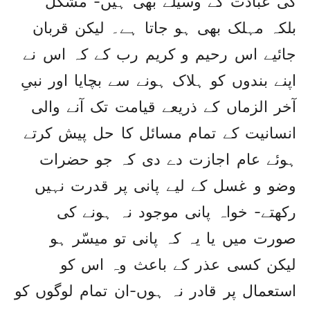
کی عبادت کے وسیلے بھی ہیں- مشکل
بلکہ مہلک بھی ہو جاتا ہے۔ لیکن قربان
جائیے اس رحیم و کریم رب کے کہ اس نے
اپنے بندوں کو ہلاک ہونے سے بچایا اور نبیِ
آخر الزماں کے ذریعے قیامت تک آنے والی
انسانیت کے تمام مسائل کا حل پیش کرتے
ہوئے عام اجازت دے دی کہ جو حضرات
وضو و غسل کے لیے پانی پر قدرت نہیں
رکھتے- خواہ پانی موجود نہ ہونے کی
صورت میں یا یہ کہ پانی تو میسّر ہو
لیکن کسی عذر کے باعث وہ اس کو
استعمال پر قادر نہ ہوں-ان تمام لوگوں کو