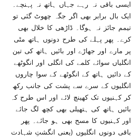
ایسی باقی نہ رہے جہاں ہاتھ نہ پہنچے۔
ایک بال برابر بھی اگر جگہ چھوٹ گئی تو
تیمم جائز نہ ہوگا۔ ڈاڑھی کا خلال بھی
کرے۔ پھر پہلے کی طرح دونوں ہاتھ مٹی
پر مارے اور جھاڑے اور بائیں ہاتھ کی تین
انگلیاں سوائے کلمے کی انگلی اور انگوٹھے
کے دائیں ہاتھ کے انگوٹھے کے سوا چاروں
انگلیوں کے سرے سے پشت کی جانب رکھ
کر کہنیوں تک کھینچ لائے اور اس طرح کہ
بائیں ہاتھ کی ہتھیلی بھی کچھ لگ جائے
اور کہنیوں کا مسح بھی ہو جائے۔ پھر
باقی دونوں انگلیوں (یعنی انگشتِ شہادت