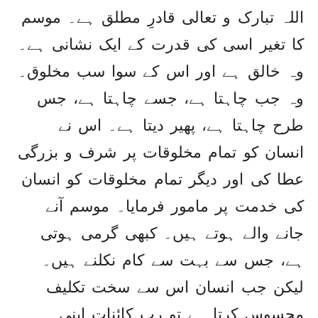
اللہ تبارک و تعالی قادرِ مطلق ہے۔ موسم
کا تغیر اسی کی قدرت کے ایک نشانی ہے۔
وہ خالق ہے اور اس کے سوا سب مخلوق۔
وہ جب چاہتا ہے، جسے چاہتا ہے، جس
طرح چاہتا ہے، پھیر دیتا ہے۔ اس نے
انسان کو تمام مخلوقات پر شرف و بزرگی
عطا کی اور دیگر تمام مخلوقات کو انسان
کی خدمت پر مامور فرمایا۔ موسم آنے
جانے والے ہوتے ہیں۔ کبھی گرمی ہوتی
ہے، جس سے بہت سے کام نکلنے ہیں۔
لیکن جب انسان اس سے سخت تکلیف
محسوس کرتا ہے تو ربِ کائنات اپنی