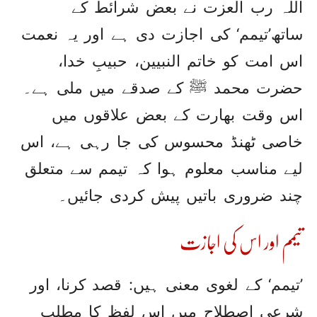
اللہ رب العزت نے بعض شرائط کے
ساتھ’تیمم‘ کی اجازت دی ہے اور یہ نعمت
اس امت کو خاتم النبیین، حبیبِ خدا،
حضرت محمد ﷺ کے صدقے میں ملی ہے۔
اس وقت بھارت کے بعض علاقوں میں
خاصی ٹھنڈ محسوس کی جا رہی ہے، اس
لیے مناسب معلوم ہوا کہ تیمم سے متعلق
چند ضروری باتیں پیش کردی جائیں۔
تیمم اور اس کی اجازت
’تیمم‘ کے لغوی معنی ہیں: قصد کرنا، اور
شرعی اصطلاح میں اس لفظ کا مطلب