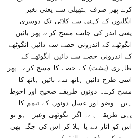
کرے پھر صرف ہتھیلی سے یعنی بغیر
انگلیوں کے کہنی سے کلائی تک دوسری
یعنی اندر کی جانب مسح کرے، پھر بائیں
انگوٹھے کے اندرونی حصے سے دائیں انگوٹھے
کے اندرونی حصے سے دائیں انگوٹھے کے
ظاہری (پشت) کے حصے کا مسح کرے۔ پھر
اسی طرح دائیں ہاتھ سے بائیں ہاتھ کا
مسح کرے۔ دونوں طریقے صحیح اور احوط
ہیں۔ وضو اور غسل دونوں کے تیمم کا
یہی طریقہ ہے۔ اگر انگوٹھی وغیرہ ہو تو
اس کو اتار دے یا ہلا کر اس کی جگہ بھی
مسح کرے۔(عمدۃ الفقہ)