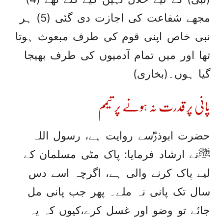
مجھے شفاعت کی اجازت دی گئی (5) ہر
نبی خاص اپنی قوم کی طرف مبعوث ہوتا
تھا اور میں تمام آدمیوں کی طرف بھیجا
گیا ہوں۔(بخاری)
پانی پر قدرت نہ ہونے پر تیمم
حضرت ابوذرؓسے روایت ہے، رسول اللہ
ﷺنے ارشاد فرمایا: پاک مٹی مسلمان کے
لیے پاک کرنے والی ہے، اگرچہ اسے دس
سال تک پانی نہ ملے۔ پھر جب پانی مل
جائے تو وضو اور غسل کرے،کیوں کہ یہ