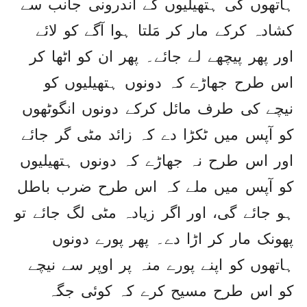
ہاتھوں کی ہتھیلیوں کے اندرونی جانب سے
کشادہ کرکے مار کر مَلتا ہوا آگے کو لائے
اور پھر پیچھے لے جائے۔ پھر ان کو اٹھا کر
اس طرح جھاڑے کہ دونوں ہتھیلیوں کو
نیچے کی طرف مائل کرکے دونوں انگوٹھوں
کو آپس میں ٹکڑا دے کہ زائد مٹی گر جائے
اور اس طرح نہ جھاڑے کہ دونوں ہتھیلیوں
کو آپس میں ملے کہ اس طرح ضرب باطل
ہو جائے گی، اور اگر زیادہ مٹی لگ جائے تو
پھونک مار کر اڑا دے۔ پھر پورے دونوں
ہاتھوں کو اپنے پورے منہ پر اوپر سے نیچے
کو اس طرح مسیح کرے کہ کوئی جگہ