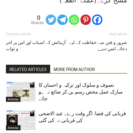
0
Shares
Previous article
Next article
شرور و فتن سے حفاظت کے لیے
آزمائش کے اسباب اور اس پر اجر
دعائے انس ؄
و ثواب
RELATED ARTICLES
MORE FROM AUTHOR
تصوف و سلوک اور تزکیہ و احسان کا
مبارک عمل محض رسم بن کر ضائع نہ ہو
جائے
Articles
قربانی کی قضا: اگر وقت رہتے عید الاضحی
کی قربانی نہ کی گئی
Articles