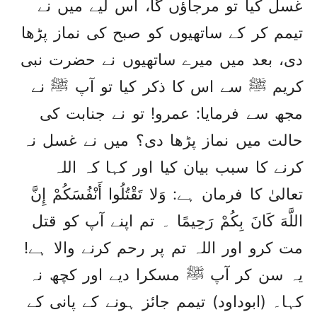
غسل کیا تو مرجاؤں گا، اس لیے میں نے
تیمم کر کے ساتھیوں کو صبح کی نماز پڑھا
دی، بعد میں میرے ساتھیوں نے حضرت نبی
کریم ﷺ سے اس کا ذکر کیا تو آپ ﷺ نے
مجھ سے فرمایا: عمرو! تو نے جنابت کی
حالت میں نماز پڑھا دی؟ میں نے غسل نہ
کرنے کا سبب بیان کیا اور کہا کہ اللہ
تعالیٰ کا فرمان ہے: وَلا تَقْتُلُوا أَنْفُسَكُمْ إِنَّ
اللَّهَ كَانَ بِكُمْ رَحِيمًا ۔ تم اپنے آپ کو قتل
مت کرو اور اللہ تم پر رحم کرنے والا ہے!
یہ سن کر آپ ﷺ مسکرا دیے اور کچھ نہ
کہا۔ (ابوداود) تیمم جائز ہونے کے پانی کے