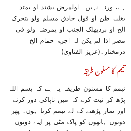
ہے، ورنہ نہیں۔ اولمرض یشتد او یمتد
بغلبۃ ظن او قول حاذق مسلم ولو بتحرک
الخ او بردیھلک الجنب او یمرضہ ولو فی
مصر اذا لم یکن لہ اجرۃ حمام الخ
درمختار۔(عزیز الفتاویٰ)
تیمم کا مسنون طریقہ
تیمم کا مسنون طریقہ یہ ہے کہ بسم اللہ
پڑھ کر نیت کرے کہ میں ناپاکی دور کرنے
اور نماز پڑھنے کے لے تیمم کرتا ہوں۔ پھر
دونوں ہاتھوں کو پاک مٹی پر اپنے دونوں