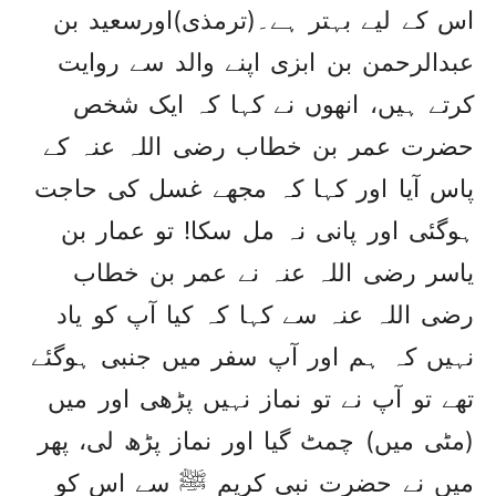
اس کے لیے بہتر ہے۔(ترمذی)اورسعید بن
عبدالرحمن بن ابزی اپنے والد سے روایت
کرتے ہیں، انھوں نے کہا کہ ایک شخص
حضرت عمر بن خطاب رضی اللہ عنہ کے
پاس آیا اور کہا کہ مجھے غسل کی حاجت
ہوگئی اور پانی نہ مل سکا! تو عمار بن
یاسر رضی اللہ عنہ نے عمر بن خطاب
رضی اللہ عنہ سے کہا کہ کیا آپ کو یاد
نہیں کہ ہم اور آپ سفر میں جنبی ہوگئے
تھے تو آپ نے تو نماز نہیں پڑھی اور میں
(مٹی میں) چمٹ گیا اور نماز پڑھ لی، پھر
میں نے حضرت نبی کریم ﷺ سے اس کو