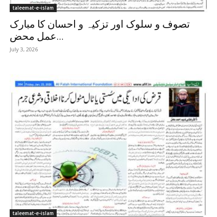
taleemat-e-islam
تصوف و سلوک اور تزکیہ و احسان کا مبارک
عمل محض...
July 3, 2026
taleemat-e-islam