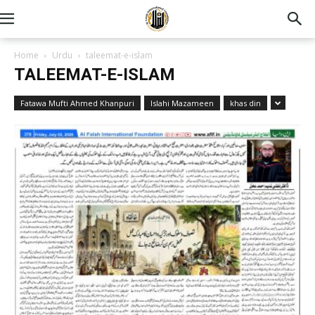
Home
Urdu
taleemat-e-islam
TALEEMAT-E-ISLAM
Fatawa Mufti Ahmed Khanpuri
Islahi Mazameen
khas din