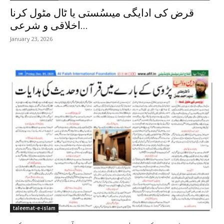
قرض کی ادایگی میںسُستی یا ٹال مٹول کرنا
اخلاقی و شرعی...
January 23, 2026
taleemat-e-islam