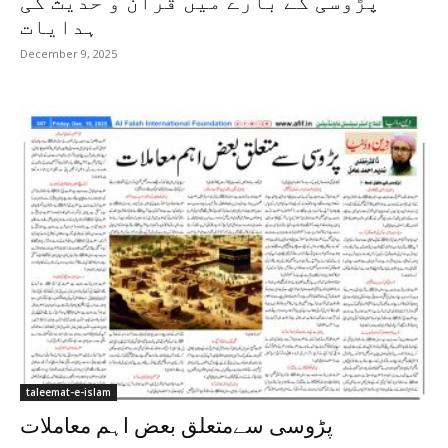
پڑوسی کے بارے میں قرآن و حدیث کی
ہدایات
December 9, 2025
taleemat-e-islam
پڑوسی سےمتعلق بعض اہم معاملات