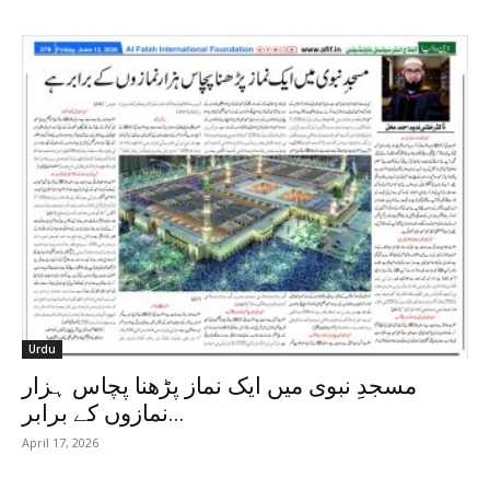
Urdu
مسجدِ نبوی میں ایک نماز پڑھنا پچاس ہزار
نمازوں کے برابر...
April 17, 2026