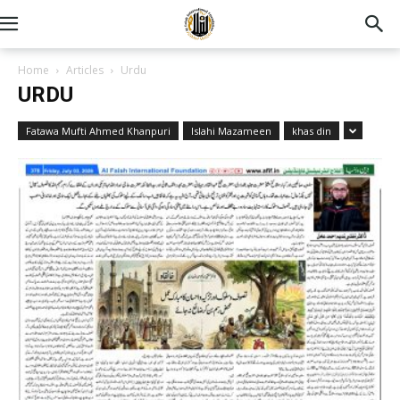
Home
Articles
Urdu
URDU
Fatawa Mufti Ahmed Khanpuri
Islahi Mazameen
khas din