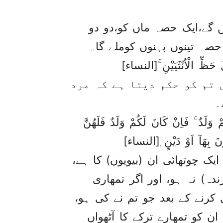
ں گے،ایک حصہ ماں کو،دو دو
حصہ تینوں بہنوں کوملے گا۔
لُ حَظِّ الْاُنْثَيَيْنِ ۚ[النساء]
 تم کو حکم دیتا ہے کہ مرد
۔
ُمْ وَلَدٌ ۚ فَاِنْ كَانَ لَكُمْ وَلَدٌ فَلَھُنَّ
وْنَ بِھَآ اَوْ دَيْنٍ ۭ[النساء]
یک چوتھائی ان (بیویوں) کا ہے،
دہ) نہ ہو، اور اگر تمھاری
کرنے کے بعد جو تم نے کی ہو،
ن کو تمھارے ترکے کا آٹھواں