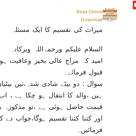
Read Online
Download
میراث کی تقسیم کا ایک مسئلہ
السلام علیکم ورحمۃاللہ وبرکاتہ
امید کہ مزاج عالی بخیر وعافیت ہو
قبول فرمائے۔
سوال : دو بیٹے شادی شدہ،تین بیٹی
ہیں ،والد کا انتقال ہو چکا ہے ، ا
قیمت حاصل ہوئی ہے ،تو مذکورہ ب
اور کتنا کتنا تقسیم ہوگا،جواب دے 
فرمائیں۔