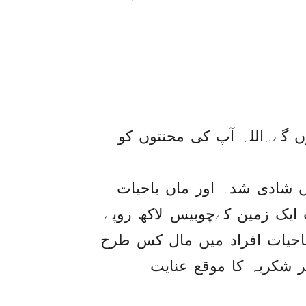
ں گے۔اللہ آپ کی محنتوں کو
اں شادی شدہ اور ماں باحیات
ب ایک زمین کےچوبیس لاکھ روپے
احیات افراد میں مال کس طرح
کر شکریہ کا موقع عنایت