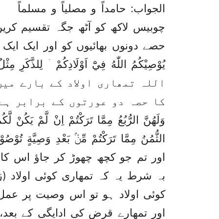
الجواب: حامداً و مصلیاً و مسلماً
چوبیس لاکھ کو آٹھ جگہ تقسیم کری
حصے دونوں بھائیوں کو اور ایک ایک 
يُوْصِيْكُمُ اللّٰهُ فِيْٓ اَوْلَادِكُمْ ۤ لِلذَّكَرِ مِثْ
اللہ تمھاری اولاد کے بارے میں
کا حصہ دو عورتوں کے برابر ہے
وَلَھُنَّ الرُّبُعُ مِمَّا تَرَكْتُمْ اِنْ لَّمْ يَكُنْ لَّك
الثُّمُنُ مِمَّا تَرَكْتُمْ مِّنْۢ بَعْدِ وَصِيَّةٍ تُوْصُ
اور تم جو کچھ چھوڑ کر جاؤ اس کا ا
بہ شرط یہ کہ تمھاری کوئی اولاد (زن
کوئی اولاد ہو تو اس وصیت پر عمل 
اور تمھارے قرض کی ادایگی کے بعد، ا