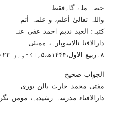
حصہ ملے گا۔فقط
واللہ تعالیٰ أعلم، و علمہ أتم
کتبہ: العبد ندیم احمد عفی عنہ
دارالافتا نالاسوپارہ، ممبئی
۸؍ربیع الاول،۱۴۴۴ھ،۵؍اکتوبر ۲۰۲۲ء
الجواب صحیح
مفتی محمد حارث پالن پوری
دارالافتاء مدرسہ رشیدیہ، مومن نگ