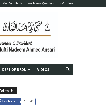
Our Contribution
Ask Islamic Questions
Useful Links
DEPT OF URDU
VIDEOS
Follow Us
23,520
Facebook