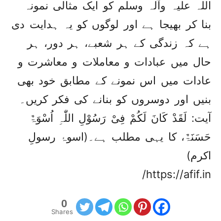
اللہ علیہ وآلہ وسلم کو ایک مثالی نمونہ
بنا کر بھیجا ہے اور لوگوں کو یہ ہدایت دی
ہے کہ زندگی کے ہر شعبے، ہر دور، ہر
حال میں عبادات و معاملات و معاشرت و
عادات میں اس نمونے کے مطابق خود بھی
بنیں اور دوسروں کو بنانے کی فکر کریں۔
آیت: لَقَدْ کَانَ لَکُمْ فِیْ رَسُوْلِ اللّٰہِ اُسْوَۃٌ
حَسَنَۃٌ، کا یہی مطلب ہے۔(اسوۂ رسولِ
اکرم)
https://afif.in/
0
Shares