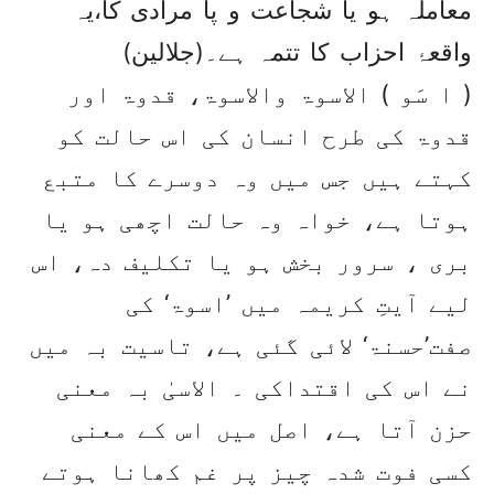
معاملہ ہو یا شجاعت و پا مرادی کا،یہ
واقعۂ احزاب کا تتمہ ہے۔(جلالین)
( ا سَو ) الاسوۃ والاسوۃ، قدوۃ اور
قدوۃ کی طرح انسان کی اس حالت کو
کہتے ہیں جس میں وہ دوسرے کا متبع
ہوتا ہے، خواہ وہ حالت اچھی ہو یا
بری ، سرور بخش ہو یا تکلیف دہ، اس
لیے آیتِ کریمہ میں ’اسوۃ‘ کی
صفت’حسنۃ‘ لائی گئی ہے، تاسیت بہ میں
نے اس کی اقتداکی ۔ الاسیٰ بہ معنی
حزن آتا ہے، اصل میں اس کے معنی
کسی فوت شدہ چیز پر غم کھانا ہوتے