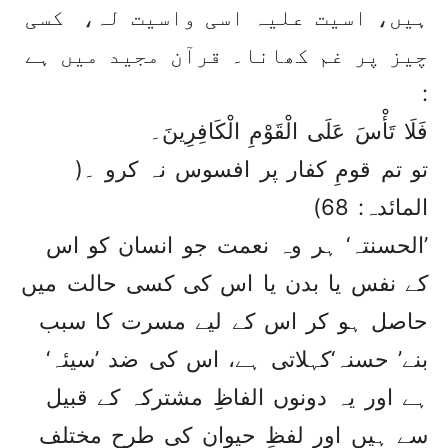
ہیں، اسیت علیہ اسی واسیت لہ، کسی
چیز پر غم کھانا۔ قرآن مجید میں ہے
:
فَلَا تَأْسَ عَلَى الْقَوْمِ الْكَافِرِينَ۔
تو تم قومِ کفار پر افسوس نہ کرو ۔(
المائدہ: 68)
’الحسنتہ‘ ہر وہ نعمت جو انسان کو اس
کے نفس یا بدن یا اس کی کسی حالت میں
حاصل ہو کر اس کے لیے مسرت کا سبب
بنے’ حسنہ‘کہلاتی ہے، اس کی ضد ’سیئہ‘
ہے اور یہ دونوں الفاظِ مشترکہ کے قبیل
سے ہیں اور لفظِ حیوان کی طرح مختلف