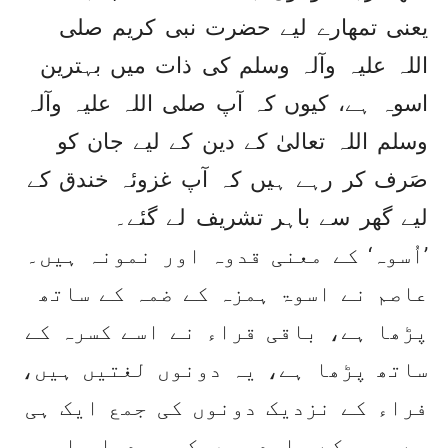
یعنی تمھارے لیے حضرت نبی کریم صلی
اللہ علیہ وآلہ وسلم کی ذات میں بہترین
اسوہ ہے، کیوں کہ آپ صلی اللہ علیہ وآلہ
وسلم اللہ تعالیٰ کے دین کے لیے جان کو
صَرف کر رہے ہیں کہ آپ غزوئہ خندق کے
لیے گھر سے باہر تشریف لے گئے۔
’اُسوہ‘ کے معنی قدوہ اور نمونہ ہیں۔
عاصم نے اسوۃ ہمزہ کے ضمہ کے ساتھ
پڑھا ہے، باقی قراء نے اسے کسرہ کے
ساتھ پڑھا ہے، یہ دونوں لغتیں ہیں،
فراء کے نزدیک دونوں کی جمع ایک ہی
ہے، جس کے واحد میں کسرہ دیا، اس