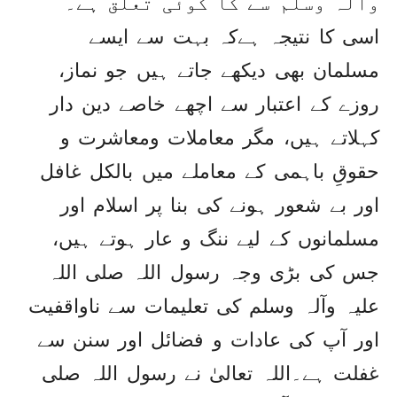
وآلہ وسلم سے کا کوئی تعلق ہے۔
اسی کا نتیجہ ہےکہ بہت سے ایسے
مسلمان بھی دیکھے جاتے ہیں جو نماز،
روزے کے اعتبار سے اچھے خاصے دین دار
کہلاتے ہیں، مگر معاملات ومعاشرت و
حقوقِ باہمی کے معاملے میں بالکل غافل
اور بے شعور ہونے کی بنا پر اسلام اور
مسلمانوں کے لیے ننگ و عار ہوتے ہیں،
جس کی بڑی وجہ رسول اللہ صلی اللہ
علیہ وآلہ وسلم کی تعلیمات سے ناواقفیت
اور آپ کی عادات و فضائل اور سنن سے
غفلت ہے۔اللہ تعالیٰ نے رسول اللہ صلی