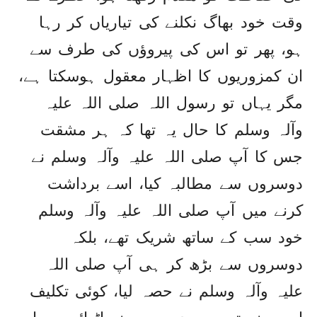
وقت خود بھاگ نکلنے کی تیاریاں کر رہا
ہو، پھر تو اس کی پیروؤں کی طرف سے
ان کمزوریوں کا اظہار معقول ہوسکتا ہے،
مگر یہاں تو رسول اللہ صلی اللہ علیہ
وآلہ وسلم کا حال یہ تھا کہ ہر مشقت
جس کا آپ صلی اللہ علیہ وآلہ وسلم نے
دوسروں سے مطالبہ کیا، اسے برداشت
کرنے میں آپ صلی اللہ علیہ وآلہ وسلم
خود سب کے ساتھ شریک تھے، بلکہ
دوسروں سے بڑھ کر ہی آپ صلی اللہ
علیہ وآلہ وسلم نے حصہ لیا، کوئی تکلیف