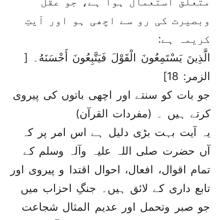
متعلق استعمال ہوا ہے، جو عقل
وبصیرت کی رو سے اچھی ہو اور آیتِ
کریمہ ہے:
الَّذِينَ يَسْتَمِعُونَ الْقَوْلَ فَيَتَّبِعُونَ أَحْسَنَهُ۔ [
الزمر: 18]
جو بات کو سنتے اور اچھی باتوں کی پیروی
کرتے ہیں ۔ (مفردات القرآن)
یہ آیت بہت بڑی دلیل ہے اس امر پر کہ
آں حضرت صلی اللہ علیہ وآلہ وسلم کے
تمام اقوال، افعال، احوال اقتدا و پیروی اور
تابع داری کے لائق ہیں۔ جنگِ احزاب میں
جو صبر وتحمل اور عدیم المثال شجاعت