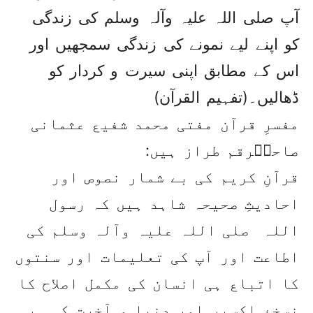
آپ صلی اللہ علیہ وآلہ وسلم کی زندگی
کو اپنے لیے نمونے کی زندگی سمجھیں اور
اس کے مطابق اپنی سیرت و کردار کو
ڈھالیں۔(تفہیم القرآن)
مفسرِ قرآن مفتی محمد شفیع عثمانی
صاحبؒرقم طراز ہیں:
قرآنِ کریم کی بے شمار نصوص اور
احادیثِ صحیحہ شاہد ہیں کہ رسول
اللہ صلی اللہ علیہ وآلہ وسلم کی
اطاعت اور آپ کی تعلیمات اور سنتوں
کا اتباع ہی انسان کی مکمل اصلاح کا
نسخۂ اکسیر اور دنیا و آخرت کی ہر