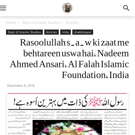
Home
Dept of Islamic Studies
Articles
Dept of Islamic Studies
Articles
Urdu
shakhsiyaat
Rasoolullah s.a.w ki zaat me
behtareen uswa hai, Nadeem
Ahmed Ansari, Al Falah Islamic
Foundation, India
December 4, 2016