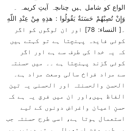
الواع کو شامل ہیں چناںچہ آیتِ کریمہ ۔
وَإِنْ تُصِبْهُمْ حَسَنَةٌ يَقُولُوا : هذِهِ مِنْ عِنْدِ اللّهِ
۔[ النساء: 78] اور ان لوگوں کو اگر
کوئی فایدہ پہنچتا ہے تو کہتے ہیں
کہ یہ خدا کی طرف سے ہے اور اگر
کوئی گزند پہنچتا ہے ۔۔ میں حسنتہ
سے مراد فراخ سالی وسعت مراد ہے۔
الحسن والحسنتہ اور الحسنی یہ تین
الفاظ ہیں،اور ان میں فرق یہ ہے کہ
حسنِ اعیان واغراض دونوں کے لیے
استعمال ہوتا ہے، اسی طرح حسنتہ جب
بہ طور صفت استعمال ہو تو دونوں پر