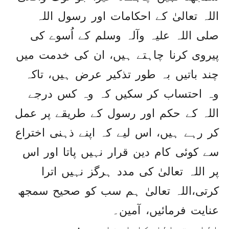
اللہ تعالیٰ کے احکامات اور رسول اللہ
صلی اللہ علیہ وآلہ وسلم کے اُسوے کی
پیروی کرنا چاہتے ہیں، ان کی خدمت میں
چند باتیں بہ طور تذکیر عرض ہیں، تاکہ
وہ احتساب کر سکیں کہ وہ کس درجے
اللہ کے حکم اور رسول کے طریقے پر عمل
کر رہے ہیں، اس لیے کہ اپنے ذہنی اختراع
سے کوئی کام دین قرار نہیں پاتا اور اس
پر اللہ تعالیٰ کی مدد ہرگز نہیں اترا
کرتی،اللہ تعالیٰ ہم سب کو صحیح سمجھ
عنایت فرمائیں، آمین۔