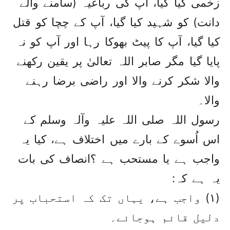
زخمی کیا گیا، آپ کی رباعیہ (سامنے والے
دانت) کو شہید کیا گیا، آپ کے چچا کو قتل
کیا گیا، آپ کا پیٹ بھوکا رہا اور آپ کو نہ
پایا گیا مگر صابر اللہ تعالیٰ پر یقین رکھنے
والا شکر کرنے والا اور راضی برضا رہنے
والا۔
رسول اللہ صلی اللہ علیہ وآلہ وسلم کے
اس اُسوے کے بارے میں اختلاف ہے، کیا یہ
واجب ہے یا مستحب ہے ؟انصاف کی بات
یہ ہے کہ:
(۱) واجب ہے، یہاں تک کہ استحباب پر
دلیل قائم ہوجائے۔