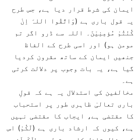
ایمان کی شرط قرار دیا ہے، جس طرح
یہ قول باری ہے (وَاتَّقُوا اللہَ اِنْ
کُنْتُمْ مُؤمِنِیْنَ۔ اللہ سے ڈرو اگر تم
مومن ہو) اور اسی طرح کے الفاظ
جنھیں ایمان کے ساتھ مقرون کردیا
گیا ہے، یہ بات وجوب پر دلالت کرتی
ہے۔
مخالفین کی استدلال یہ ہے کہ قولِ
باری تعالیٰ ظاہری طور پر استحباب
کا مقتضی ہے، ایجاب کا مقتضی نہیں
ہے، کیوں کہ ارشاد باری ہے (لَکُمْ) اس
کی مثال قائل کا یہ قول ہے :لَکَ اَن