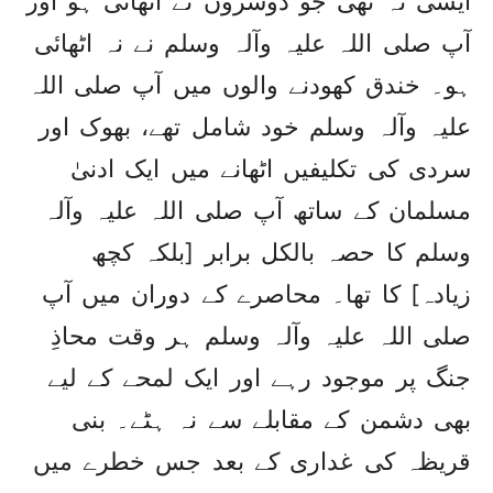
ایسی نہ تھی جو دوسروں نے اٹھائی ہو اور
آپ صلی اللہ علیہ وآلہ وسلم نے نہ اٹھائی
ہو۔ خندق کھودنے والوں میں آپ صلی اللہ
علیہ وآلہ وسلم خود شامل تھے، بھوک اور
سردی کی تکلیفیں اٹھانے میں ایک ادنیٰ
مسلمان کے ساتھ آپ صلی اللہ علیہ وآلہ
وسلم کا حصہ بالکل برابر [بلکہ کچھ
زیادہ] کا تھا۔ محاصرے کے دوران میں آپ
صلی اللہ علیہ وآلہ وسلم ہر وقت محاذِ
جنگ پر موجود رہے اور ایک لمحے کے لیے
بھی دشمن کے مقابلے سے نہ ہٹے۔ بنی
قریظہ کی غداری کے بعد جس خطرے میں