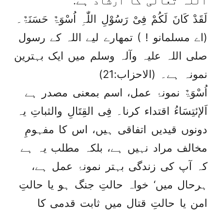
اللہ تعالیٰ کا ارشاد ہے:
لَقَدْ کَانَ لَکُمْ فِیْ رَسُوْلِ اللّٰہِ اُسْوَۃٌ حَسَنَۃٌ۔
(اے مسلمانو ! ) تمھارے لیے اللہ کے رسول
صلی اللہ علیہ وآلہ وسلم میں ایک بہترین
نمونہ ہے۔ (الاحزاب:21)
اُسْوَۃٌ نمونۂ عمل، اسم بمعنی مصدر ہے
اَلإئتِسَاءُ اقتداء کرنا۔ فِی القِتَالِ والثباتِ یہ
دونوں قیدیں اتفاقی ہیں، اس کا مفہومِ
مخالف مراد نہیں ہے، بلکہ مطلب یہ ہے
کہ آپ کی زندگی بہتر نمونۂ عمل ہے،
ہرحال میں‘ خواہ حالتِ جنگ ہو یا حالتِ
امن یا حالتِ قتال میں ثابت قدمی کا