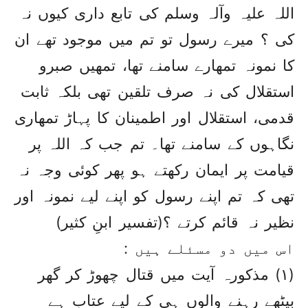
اللہ علیہ وآلہ وسلم کی تابع داری کیوں نہ
کی ؟ میرے رسول تو تم میں موجود تھے ان
کا نمونہ تمھارے سامنے تھا، تمھیں صبرو
استقلال کی نہ صرف تلقین تھی بلکہ ثابت
قدمی، استقلال اور اطمینان کا پہاڑ تمھاری
نگاہوں کے سامنے تھا۔ تم جب کہ اللہ پر
قیامت پر ایمان رکھتے ہو پھر کوئی وجہ نہ
تھی کہ تم اپنے رسول کو اپنے لیے نمونہ اور
نظیر نہ قائم کرتے ؟(تفسیر ابنِ کثیر)
اس میں دو مسئلے ہیں :
(۱) مذکورہ آیت میں قتال چھوڑ کر گھر
بیٹھے رہنے والوں ہی کے لیے عتاب ہے