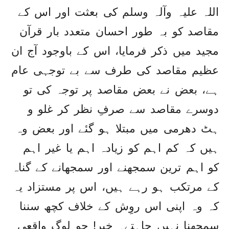
اللہ علیہ وآلہ وسلم کی بعثت اور اس کے
مقاصد کو بہ طور احسان متعدد بار قرآن
مجید میں ذکر فرمایا، اس کے باوجود آج ان
عظیم مقاصد کی طرف سے بے توجہی عام
ہے، بعض نے بعض مقاصد پر توجہ کی تو
دوسرے مقاصد سے صرفِ نظر کر غلو و
ہٹ دھرمی میں مبتلا ہو گئے اور بعض وہ
ہیں کہ کم اہم کو زیادہ اہم یا غیر اہم
کو اہم ترین سمجھنے اور سمجھانے کے گناہ
کے مرتکب ہو رہے ہیں، اس پر مستزاد یہ
کہ وہ اپنی اس روِش کے خلاف کچھ سننا
سمجھنا نہیں چاہتے۔ خیر! جو لوگ واقعی