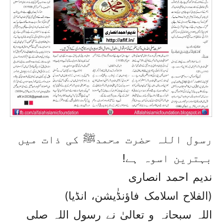
رسول اللہ حضرت محمدﷺ کی ذات میں
بہترین اسوہ ہے!
ندیم احمد انصاری
(الفلاح اسلامک فاؤنڈٰیشن، انڈیا)
اللہ سبحانہ و تعالیٰ نے رسول اللہ صلی