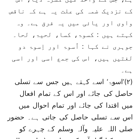
کے نزدیک ضمہ کی علت یہ ہے کہ ناقص
واوی اور یائی میں یہ فرق ہے۔ وہ
کہتے ہیں : کسوۃ، کسا، لحیۃ، لحا۔
جوہری نے کہا : اُسوۃ اور اِسوۃ دو
لغتیں ہیں، اس کی جمع اسی اور اسی
ہے۔
(۲)’اسوۃ‘ اسے کہتے ہیں جس سے تسلی
حاصل کی جائے اور اس کے تمام افعال
میں اقتدا کی جائے اور تمام احوال میں
اس سے تسلی حاصل کی جاتی ہے۔ حضور
صلی اللہ علیہ وآلہ وسلم کے چہرے کو