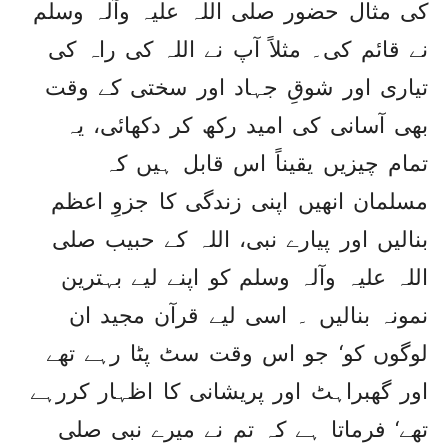
کی مثال حضور صلی اللہ علیہ وآلہ وسلم
نے قائم کی۔ مثلاً آپ نے اللہ کی راہ کی
تیاری اور شوقِ جہاد اور سختی کے وقت
بھی آسانی کی امید رکھ کر دکھائی، یہ
تمام چیزیں یقیناً اس قابل ہیں کہ
مسلمان انھیں اپنی زندگی کا جزوِ اعظم
بنالیں اور پیارے نبی، اللہ کے حبیب صلی
اللہ علیہ وآلہ وسلم کو اپنے لیے بہترین
نمونہ بنالیں ۔ اسی لیے قرآن مجید ان
لوگوں کو‘ جو اس وقت سٹ پٹا رہے تھے
اور گھبراہٹ اور پریشانی کا اظہار کررہے
تھے‘ فرماتا ہے کہ تم نے میرے نبی صلی