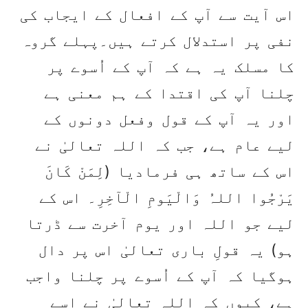
اس آیت سے آپ کے افعال کے ایجاب کی
نفی پر استدلال کرتے ہیں۔پہلے گروہ
کا مسلک یہ ہے کہ آپ کے اُسوے پر
چلنا آپ کی اقتدا کے ہم معنی ہے
اور یہ آپ کے قول وفعل دونوں کے
لیے عام ہے، جب کہ اللہ تعالیٰ نے
اس کے ساتھ ہی فرمادیا (لِمَنْ کَانَ
یَرْجُوا اللہُ وَالْیَومِ الْآخِرِ۔ اس کے
لیے جو اللہ اور یوم آخرت سے ڈرتا
ہو) یہ قولِ باری تعالیٰ اس پر دال
ہوگیا کہ آپ کے اُسوے پر چلنا واجب
ہے، کیوں کہ اللہ تعالیٰ نے اسے