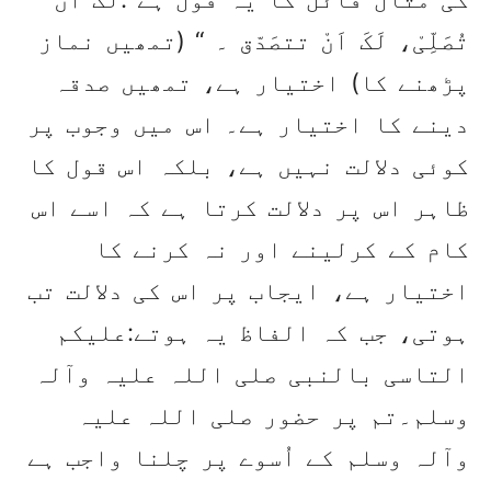
تُصَلِّیْ، لَکَ اَنْ تتصَدّق ۔ “ (تمھیں نماز
پڑھنے کا) اختیار ہے، تمھیں صدقہ
دینے کا اختیار ہے۔ اس میں وجوب پر
کوئی دلالت نہیں ہے، بلکہ اس قول کا
ظاہر اس پر دلالت کرتا ہے کہ اسے اس
کام کے کرلینے اور نہ کرنے کا
اختیار ہے، ایجاب پر اس کی دلالت تب
ہوتی، جب کہ الفاظ یہ ہوتے:علیکم
التاسی بالنبی صلی اللہ علیہ وآلہ
وسلم۔تم پر حضور صلی اللہ علیہ
وآلہ وسلم کے اُسوے پر چلنا واجب ہے