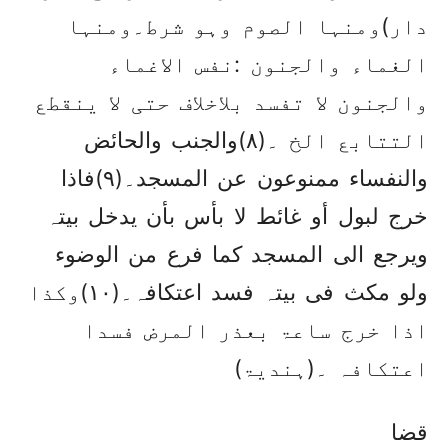
دار)ومنہا الصوم وہو شرط۔ومنہا
الغماء والجنون :نفس الاغماء
والجنون لا تفسد بلاخلاف حتی لا ینقطع
التتابع الخ ۔(٨)والجنب والحائض
والنفساء ممنوعون عن المسجد۔(٩)فاذا
خرج لبول أو غائط لا بأس بأن یدخل بیتہ
ویرجع الی المسجد کما فرع من الوضوء
ولو مکث فی بیتہ فسد اعتکافہ۔(١٠)وکذا
اذا خرج ساعۃ بعذر المرض فسدا
اعتکافہ ۔(ہندیۃ)
قضا