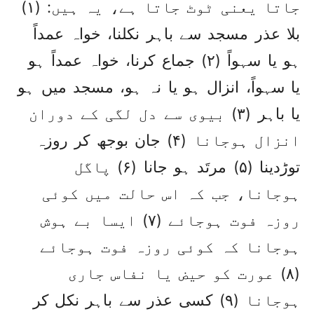
جاتا یعنی ٹوٹ جاتا ہے، یہ ہیں: (۱)
بلا عذر مسجد سے باہر نکلنا، خواہ عمداً
ہو یا سہواً (۲) جماع کرنا، خواہ عمداً ہو
یا سہواً، انزال ہو یا نہ ہو، مسجد میں ہو
یا باہر (۳) بیوی سے دل لگی کے دوران
انزال ہوجانا (۴) جان بوجھ کر روزہ
توڑدینا (۵) مرتَد ہو جانا (۶) پاگل
ہوجانا، جب کہ اس حالت میں کوئی
روزہ فوت ہوجائے (۷) ایسا بے ہوش
ہوجانا کہ کوئی روزہ فوت ہوجائے
(۸) عورت کو حیض یا نفاس جاری
ہوجانا (۹) کسی عذر سے باہر نکل کر