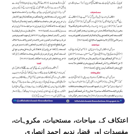
اعتکاف کے مباحات، مستحبات، مکروہات،
مفسدات اور قضا، ندیم احمد انصاری