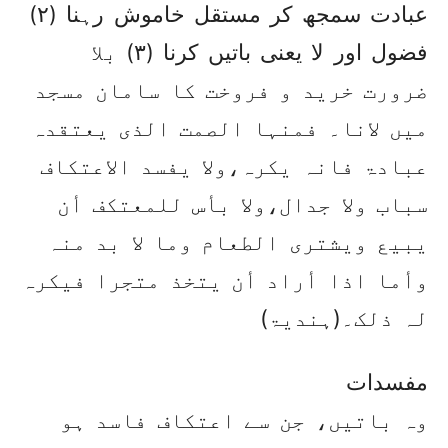
عبادت سمجھ کر مستقل خاموش رہنا (۲)
فضول اور لا یعنی باتیں کرنا (۳) بلا
ضرورت خرید و فروخت کا سامان مسجد
میں لانا۔ فمنہا الصمت الذی یعتقدہ
عبادۃ فانہ یکرہ،ولا یفسد الاعتکاف
سباب ولا جدال،ولا بأس للمعتکف أن
یبیع ویشتری الطعام وما لا بد منہ
وأما اذا أراد أن یتخذ متجرا فیکرہ
لہ ذلک۔(ہندیۃ)
مفسدات
وہ باتیں، جن سے اعتکاف فاسد ہو