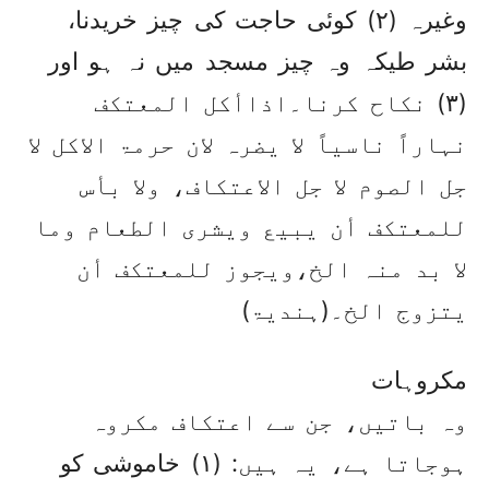
وغیرہ (۲) کوئی حاجت کی چیز خریدنا،
بشر طیکہ وہ چیز مسجد میں نہ ہو اور
(۳) نکاح کرنا۔اذاأکل المعتکف
نہاراً ناسیاً لا یضرہ لان حرمۃ الاکل لا
جل الصوم لا جل الاعتکاف، ولا بأس
للمعتکف أن یبیع ویشری الطعام وما
لا بد منہ الخ،ویجوز للمعتکف أن
یتزوج الخ۔(ہندیۃ)
مکروہات
وہ باتیں، جن سے اعتکاف مکروہ
ہوجاتا ہے، یہ ہیں: (۱) خاموشی کو