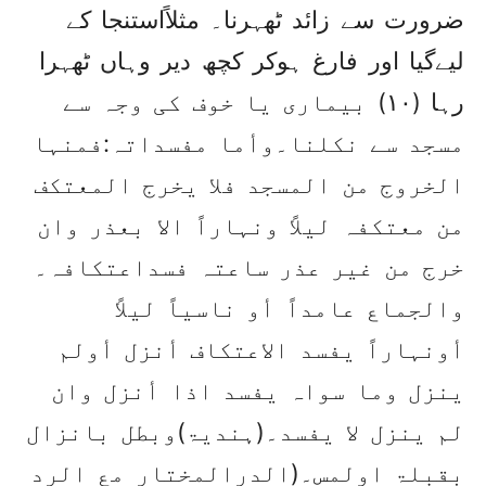
ضرورت سے زائد ٹھہرنا۔ مثلاًاستنجا کے
لیےگیا اور فارغ ہوکر کچھ دیر وہاں ٹھہرا
رہا (۱۰) بیماری یا خوف کی وجہ سے
مسجد سے نکلنا۔وأما مفسداتہ:فمنہا
الخروج من المسجد فلا یخرج المعتکف
من معتکفہ لیلاً ونہاراً الا بعذر وان
خرج من غیر عذر ساعتہ فسداعتکافہ۔
والجماع عامداً أو ناسیاً لیلاً
أونہاراً یفسد الاعتکاف أنزل أولم
ینزل وما سواہ یفسد اذا أنزل وان
لم ینزل لا یفسد۔(ہندیۃ)وبطل بانزال
بقبلۃ اولمس۔(الدرالمختار مع الرد