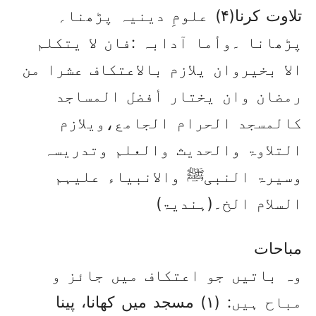
تلاوت کرنا(۴) علومِ دینیہ پڑھنا؍
پڑھانا ۔وأما آدابہ :فان لا یتکلم
الا بخیروان یلازم بالاعتکاف عشرا من
رمضان وان یختار أفضل المساجد
کالمسجد الحرام الجامع،ویلازم
التلاوۃ والحدیث والعلم وتدریسہ
وسیرۃ النبیﷺ والانبیاء علیہم
السلام الخ۔(ہندیۃ)
مباحات
وہ باتیں جو اعتکاف میں جائز و
مباح ہیں: (۱) مسجد میں کھانا، پینا