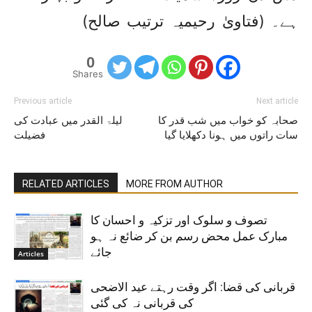
ہے۔ (فتاویٰ رحیمیہ ترتیب صالح)
0
Shares
Previous article
Next article
صحابہ کو خواب میں شب قدر کا
لیلۃ القدر میں عبادت کی
سات راتوں میں ہونا دکھلایا گیا
فضیلت
RELATED ARTICLES
MORE FROM AUTHOR
تصوف و سلوک اور تزکیہ و احسان کا
مبارک عمل محض رسم بن کر ضائع نہ ہو
جائے
Articles
قربانی کی قضا: اگر وقت رہتے عید الاضحی
کی قربانی نہ کی گئی