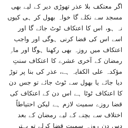
اگر معتکف بلا عذر تھوڑی دیر کے لیے بھی
مسجد سے نکلے گا خواہ بھول کر ہی کیوں
نہ ہو، اس کا اعتکاف ٹوٹ جائے گا اور
اسے اس کی قضا کرنی ہوگی اور واجب
اعتکاف میں روزہ بھی رکھنا ہوگا اور ماہِ
رمضان کے آخری عشرے کا اعتکاف سنتِ
مؤکدہ علی الکفایہ ہے، عذر کی بنا پر توڑ
دیا جائے یا بھول سے ٹوٹ جائے تو جس دن
کا اعتکاف ٹوٹا ہے اس دن کے اعتکاف کی
قضا روزے سمیت لازم ہے لیکن احتیاطاً
اختلاف سے بچنے کے لیے رمضان کے بعد
دس دن روزہ سمیت قضا کرلے تو بہتر