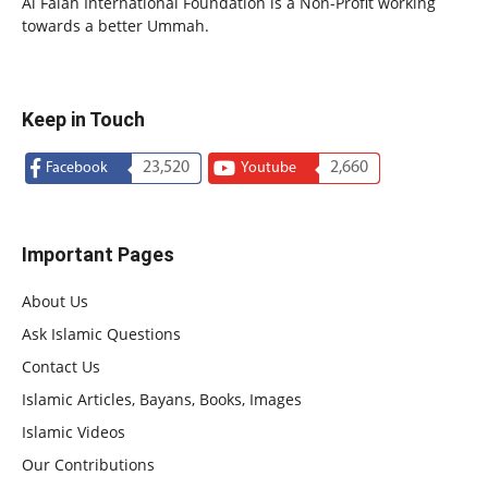
Al Falah International Foundation is a Non-Profit working
towards a better Ummah.
Keep in Touch
23,520
2,660
Facebook
Youtube
Important Pages
About Us
Ask Islamic Questions
Contact Us
Islamic Articles, Bayans, Books, Images
Islamic Videos
Our Contributions