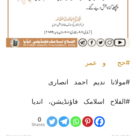
#حج و عمر
#مولانا ندیم احمد انصاری
#الفلاح اسلامک فاؤنڈیشن، اندیا
0
Shares