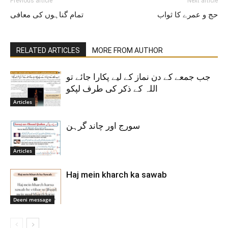
Previous article
Next article
حج و عمرے کا ثواب
تمام گناہوں کی معافی
RELATED ARTICLES
MORE FROM AUTHOR
جب جمعے کے دن نماز کے لیے پکارا جائے تو
اللہ کے ذکر کی طرف لپکو
Articles
سورج اور چاند گرہن
Articles
Haj mein kharch ka sawab
Deeni message