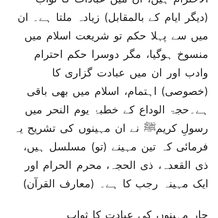
(دیگر ایام کے بالمقابل) زیادہ ملتا ہے۔ ان
میں سے پہلا حکم تو شریعت اسلام میں
منسوخ ہوگیا، مگر دوسرا حکم احترام
وادب اور ان میں عبادت گزاری کا
(خصوصی) اہتمام، اسلام میں بھی باقی
ہے۔حجۃ الوداع کے خطبۂ یوم النحر میں
رسولِ کریمﷺ نے ان مہینوں کی تشریح یہ
فرمائی کہ تین مہینے (تو) مسلسل ہیں،
ذی القعدہ، ذی الحجہ، محرم الحرام اور
ایک مہینہ رجب کا ہے۔ (معارف القرآن)
چار مہینوں کی عبادت کا ثواب