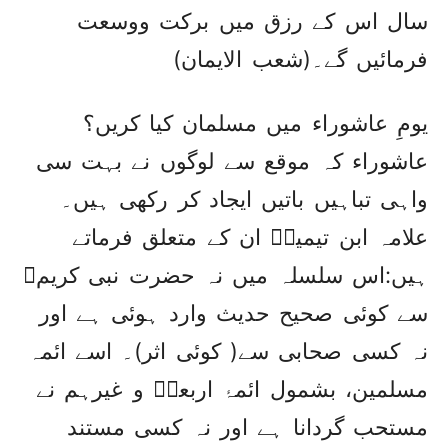
سال اس کے رزق میں برکت ووسعت
فرمائیں گے۔(شعب الایمان)
یومِ عاشوراء میں مسلمان کیا کریں؟
عاشوراء کہ موقع سے لوگوں نے بہت سی
واہی تباہیں باتیں ایجاد کر رکھی ہیں۔
علامہ ابن تیمیہؒ ان کے متعلق فرماتے
ہیں:اس سلسلہ میں نہ حضرت نبی کریمﷺ
سے کوئی صحیح حدیث وارد ہوئی ہے اور
نہ کسی صحابی سے( کوئی اثر)۔ اسے ائمہ
مسلمین، بشمول ائمۂ اربعہؒ و غیرہم نے
مستحب گردانا ہے اور نہ کسی مستند