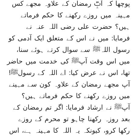
پوچھا کہ آپؓ رمضان کے علاوہ مجھے کس
مہینہ میں روزے رکھنے کا حکم فرماتے
ہیں؟ حضرت علی رضی اللہ عنہ نے
فرمایا: میں نے اس کے متعلق ایک آدمی کو
رسول اللہﷺ سے سوال کرتے ہوئے سنا،
میں اس وقت آپﷺ کی خدمت میں حاضر
تھا، اس نے عرض کیا: اے اللہ کے رسولﷺ!
آپ مجھے رمضان کے علاوہ کون سے مہینے
میں روزے رکھنے کا حکم فرماتے ہیں؟
آپﷺ نے ارشاد فرمایا: اگر تم رمضان کے
بعد روزہ رکھنا چاہو تو محرم کے روزے
رکھا کرو، کیونکہ یہ اللہ کا مہینہ ہے، اس