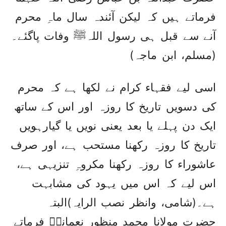
فرماتے ہیں کہ لیکن آئندہ سال ماہِ محرم
آنے سے قبل ہی رسول اللہﷺ وفات پاگئے۔
(مسلم، ابن ماجہ)
اسی لیے فقہاء کرام نے لکھا ہے کہ محرم
کی دسویں تاریخ کا روزہ اور اس کے ساتھ
ایک دن پہلے یا بعد یعنی نویں یا گیارہویں
تاریخ کا روزہ رکھنا مستحب ہے، اور صرف
عاشوراء کا روزہ رکھنا مکروہِ تنزیہی ہے،
اس لیے کہ اس میں یہود کی مشابہت
ہے۔(شامی، وانظر نصب الرایہ)البتہ
حضرت مولانا محمد منظور نعمانیؒ فرماتے