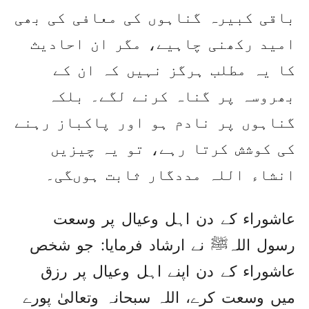
باقی کبیرہ گناہوں کی معافی کی بھی
امید رکھنی چاہیے، مگر ان احادیث
کا یہ مطلب ہرگز نہیں کہ ان کے
بھروسہ پر گناہ کرنے لگے۔ بلکہ
گناہوں پر نادم ہو اور پاکباز رہنے
کی کوشش کرتا رہے، تو یہ چیزیں
انشاء اللہ مددگار ثابت ہوںگی۔
عاشوراء کے دن اہل وعیال پر وسعت
رسول اللہﷺ نے ارشاد فرمایا: جو شخص
عاشوراء کے دن اپنے اہل وعیال پر رزق
میں وسعت کرے، اللہ سبحانہ وتعالیٰ پورے