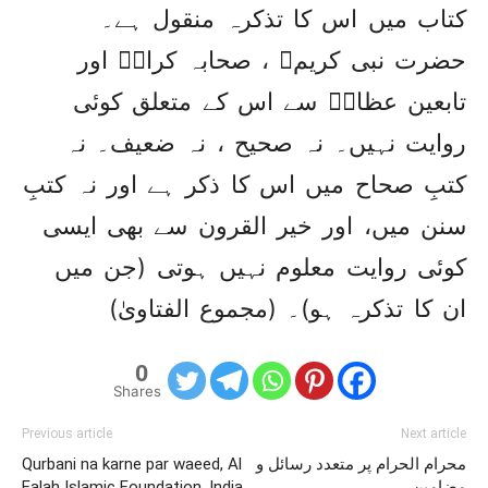
کتاب میں اس کا تذکرہ منقول ہے۔
حضرت نبی کریمﷺ ، صحابہ کرامؓ اور
تابعین عظامؒ سے اس کے متعلق کوئی
روایت نہیں۔ نہ صحیح ، نہ ضعیف۔ نہ
کتبِ صحاح میں اس کا ذکر ہے اور نہ کتبِ
سنن میں، اور خیر القرون سے بھی ایسی
کوئی روایت معلوم نہیں ہوتی (جن میں
ان کا تذکرہ ہو)۔ (مجموع الفتاویٰ)
0
Shares
Previous article
Next article
محرام الحرام پر متعدد رسائل و
Qurbani na karne par waeed, Al
مضامین
Falah Islamic Foundation, India