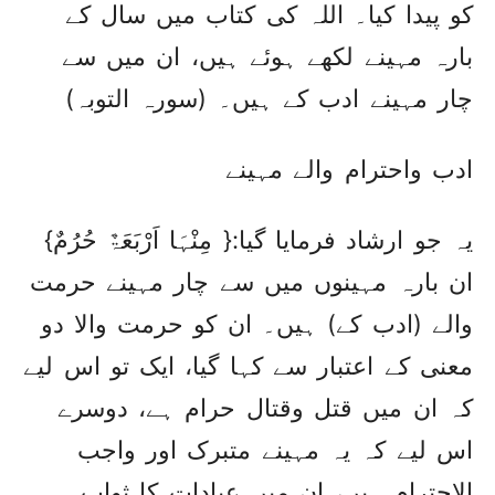
کو پیدا کیا۔ اللہ کی کتاب میں سال کے
بارہ مہینے لکھے ہوئے ہیں، ان میں سے
چار مہینے ادب کے ہیں۔ (سورہ التوبہ)
ادب واحترام والے مہینے
یہ جو ارشاد فرمایا گیا:{ مِنْہَا اَرْبَعَۃٌ حُرُمٌ}
ان بارہ مہینوں میں سے چار مہینے حرمت
والے (ادب کے) ہیں۔ ان کو حرمت والا دو
معنی کے اعتبار سے کہا گیا، ایک تو اس لیے
کہ ان میں قتل وقتال حرام ہے، دوسرے
اس لیے کہ یہ مہینے متبرک اور واجب
الاحترام ہیں، ان میں عبادات کا ثواب