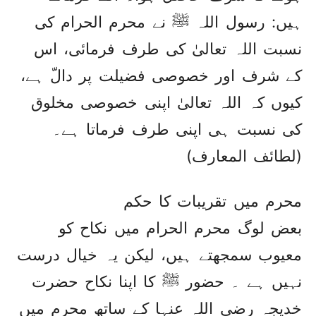
ہیں: رسول اللہ ﷺ نے محرم الحرام کی
نسبت اللہ تعالیٰ کی طرف فرمائی، اس
کے شرف اور خصوصی فضیلت پر دالّ ہے،
کیوں کہ اللہ تعالیٰ اپنی خصوصی مخلوق
کی نسبت ہی اپنی طرف فرماتا ہے۔
(لطائف المعارف)
محرم میں تقریبات کا حکم
بعض لوگ محرم الحرام میں نکاح کو
معیوب سمجھتے ہیں، لیکن یہ خیال درست
نہیں ہے ۔ حضور ﷺ کا اپنا نکاح حضرت
خدیجہ رضی اللہ عنہا کے ساتھ محرم میں