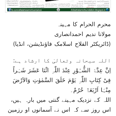
محرم الحرام کا مہینہ
مولانا ندیم احمدانصاری
(ڈائریکٹر الفلاح اسلامک فاؤنڈیشن، انڈیا)
اللہ سبحانہ وتعالیٰ کا ارشاد ہے:
اِنَّ عِدَّۃَ الشُّہُوْرِ عِنْدَ اللّٰہِ اثْنَا عَشَرَ شَہْراً
فِیْ کِتَابِ اللّٰہِ یَوْمَ خَلَقَ السَّمٰوٰتِ وَالاَرْضَ
مِنْہَا اَرْبَعَۃٌ حُرُمٌ۔
اللہ کے نزدیک مہینے گنتی میں بارہ ہیں،
اس روز سے کہ اس نے آسمانوں او رزمین