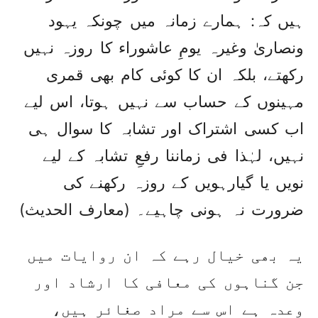
ہیں کہ: ہمارے زمانہ میں چونکہ یہود
ونصاریٰ وغیرہ یومِ عاشوراء کا روزہ نہیں
رکھتے، بلکہ ان کا کوئی کام بھی قمری
مہینوں کے حساب سے نہیں ہوتا، اس لیے
اب کسی اشتراک اور تشابہ کا سوال ہی
نہیں، لہٰذا فی زماننا رفعِ تشابہ کے لیے
نویں یا گیارہویں کے روزہ رکھنے کی
ضرورت نہ ہونی چاہیے۔ (معارف الحدیث)
یہ بھی خیال رہے کہ ان روایات میں
جن گناہوں کی معافی کا ارشاد اور
وعدہ ہے اس سے مراد صغائر ہیں،