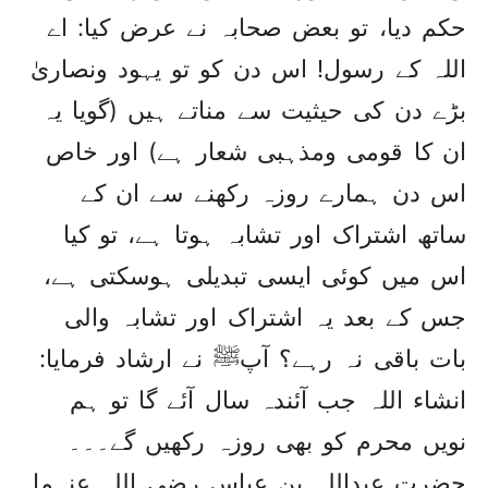
حکم دیا، تو بعض صحابہ نے عرض کیا: اے
اللہ کے رسول! اس دن کو تو یہود ونصاریٰ
بڑے دن کی حیثیت سے مناتے ہیں (گویا یہ
ان کا قومی ومذہبی شعار ہے) اور خاص
اس دن ہمارے روزہ رکھنے سے ان کے
ساتھ اشتراک اور تشابہ ہوتا ہے، تو کیا
اس میں کوئی ایسی تبدیلی ہوسکتی ہے،
جس کے بعد یہ اشتراک اور تشابہ والی
بات باقی نہ رہے؟ آپﷺ نے ارشاد فرمایا:
انشاء اللہ جب آئندہ سال آئے گا تو ہم
نویں محرم کو بھی روزہ رکھیں گے۔۔۔
حضرت عبداللہ بن عباس رضی اللہ عنہما