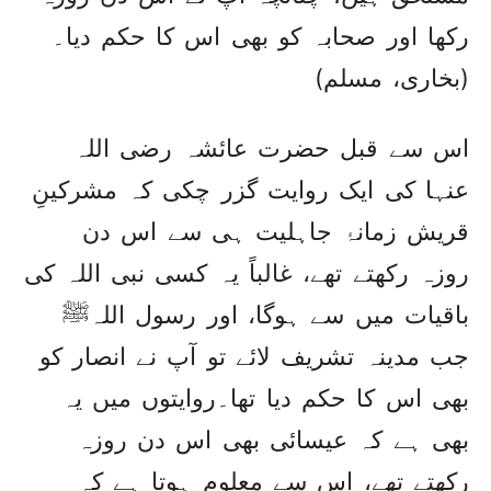
رکھا اور صحابہ کو بھی اس کا حکم دیا۔
(بخاری، مسلم)
اس سے قبل حضرت عائشہ رضی اللہ
عنہا کی ایک روایت گزر چکی کہ مشرکینِ
قریش زمانۂ جاہلیت ہی سے اس دن
روزہ رکھتے تھے، غالباً یہ کسی نبی اللہ کی
باقیات میں سے ہوگا، اور رسول اللہﷺ
جب مدینہ تشریف لائے تو آپ نے انصار کو
بھی اس کا حکم دیا تھا۔روایتوں میں یہ
بھی ہے کہ عیسائی بھی اس دن روزہ
رکھتے تھے، اس سے معلوم ہوتا ہے کہ