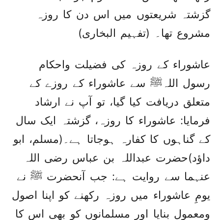
گزشتہ شریعتوں میں اس دن کا روزہ
مشروع تھا۔ (تفہیم البخاری)
عاشوراء کے روزہ کی فضیلت واحکام
رسول اللہﷺ سے عاشوراء کے روزے کے
متعلق دریافت کیا گیا، تو آپ نے ارشاد
فرمایا: عاشوراء کا روزہ، گزشتہ ایک سال
کے گناہوں کا کفارہ ہوجاتا ہے۔(مسلم، ابو
داؤد)حضرت عبداللہ بن عباس رضی اللہ
عنہما سے روایت ہے: جب آنحضرت ﷺ نے
یومِ عاشوراء میں روزہ رکھنے کو اپنا اصول
ومعمول بنایا اور مسلمانوں کو بھی اس کا