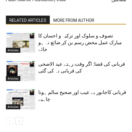
RELATED ARTICLES
MORE FROM AUTHOR
تصوف و سلوک اور تزکیہ و احسان کا
مبارک عمل محض رسم بن کر ضائع نہ ہو
جائے
Articles
قربانی کی قضا: اگر وقت رہتے عید الاضحی
کی قربانی نہ کی گئی
Articles
قربانی کاجانور بے عیب اور صحیح سالم ہونا
چاہیے
Articles