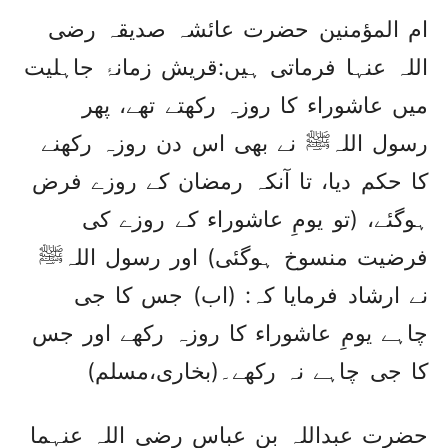
ام المؤمنین حضرت عائشہ صدیقہ رضی
اللہ عنہا فرماتی ہیں:قریش زمانۂ جاہلیت
میں عاشوراء کا روزہ رکھتے تھے، پھر
رسول اللہﷺ نے بھی اس دن روزہ رکھنے
کا حکم دیا، تا آنکہ رمضان کے روزے فرض
ہوگئے، (تو یومِ عاشوراء کے روزے کی
فرضیت منسوخ ہوگئی) اور رسول اللہﷺ
نے ارشاد فرمایا کہ: (اب) جس کا جی
چاہے یومِ عاشوراء کا روزہ رکھے اور جس
کا جی چاہے نہ رکھے۔(بخاری،مسلم)
حضرت عبداللہ بن عباس رضی اللہ عنہما