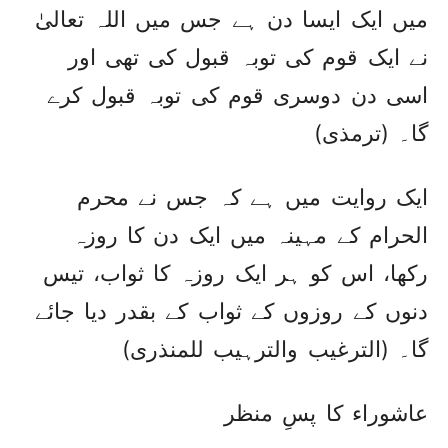
میں ایک ایسا دن ہے جس میں اللہ تعالیٰ
نے ایک قوم کی توبہ قبول کی تھی اور
اسی دن دوسری قوم کی توبہ قبول کرے
گا۔ (ترمذی)
ایک روایت میں ہے کہ جس نے محرم
الحرام کے مہینہ میں ایک دن کا روزہ
رکھا، اس کو ہر ایک روزہ کا ثواب، تیس
دنوں کے روزوں کے ثواب کے بقدر دیا جائے
گا۔ (الترغیب والترہیب للمنذری)
عاشوراء کا پسِ منظر