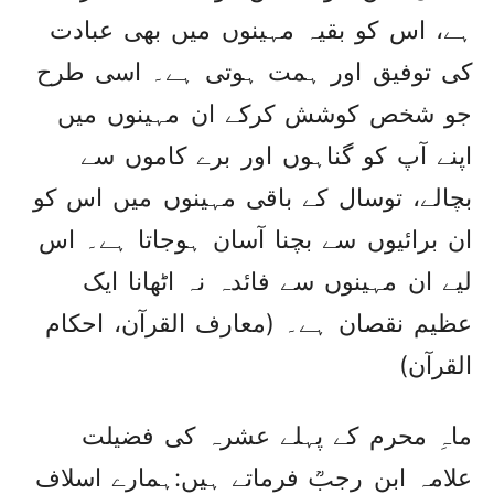
ہے، اس کو بقیہ مہینوں میں بھی عبادت
کی توفیق اور ہمت ہوتی ہے۔ اسی طرح
جو شخص کوشش کرکے ان مہینوں میں
اپنے آپ کو گناہوں اور برے کاموں سے
بچالے، توسال کے باقی مہینوں میں اس کو
ان برائیوں سے بچنا آسان ہوجاتا ہے۔ اس
لیے ان مہینوں سے فائدہ نہ اٹھانا ایک
عظیم نقصان ہے۔ (معارف القرآن، احکام
القرآن)
ماہِ محرم کے پہلے عشرہ کی فضیلت
علامہ ابن رجبؒ فرماتے ہیں:ہمارے اسلاف