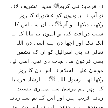
نے فرمایا: نبی کریمﷺ مدینہ تشریف لائے
تو آپ نے یہودیوں کو عاشوراء کا روزہ
رکھتے دیکھا، تو آپﷺ نے ان سے اس کا
سبب دریافت کیا، تو انہوں نے بتایا کہ یہ
ایک نیک اور اچھا دن ہے، اسی دن اللہ
تعالیٰ نے بنی اسرائیل کو ان کے دشمن
یعنی فرعون سے نجات دی تھی، اسی لیے
موسیٰ علیہ السلام نے اس دن کا روزہ
رکھا تھا۔ رسول اللہ ﷺ نے ارشاد فرمایا
کہ: پھر ہم موسیٰ سے تمہاری بنسبت
زیادہ قریب ہیں اور اس کے تم سے زیادہ
مستحق ہیں، چنانچہ آپ نے اس دن روزہ