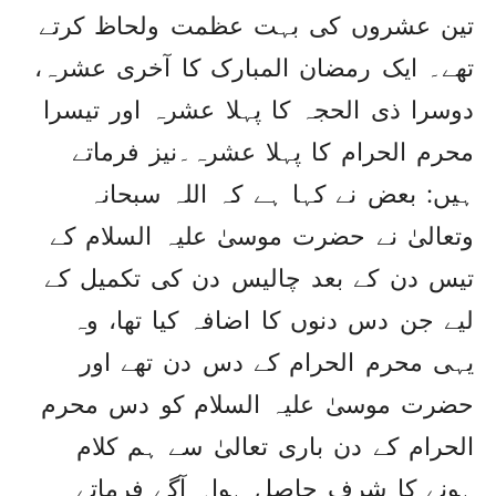
تین عشروں کی بہت عظمت ولحاظ کرتے
تھے۔ ایک رمضان المبارک کا آخری عشرہ،
دوسرا ذی الحجہ کا پہلا عشرہ اور تیسرا
محرم الحرام کا پہلا عشرہ۔نیز فرماتے
ہیں: بعض نے کہا ہے کہ اللہ سبحانہ
وتعالیٰ نے حضرت موسیٰ علیہ السلام کے
تیس دن کے بعد چالیس دن کی تکمیل کے
لیے جن دس دنوں کا اضافہ کیا تھا، وہ
یہی محرم الحرام کے دس دن تھے اور
حضرت موسیٰ علیہ السلام کو دس محرم
الحرام کے دن باری تعالیٰ سے ہم کلام
ہونے کا شرف حاصل ہوا۔ آگے فرماتے