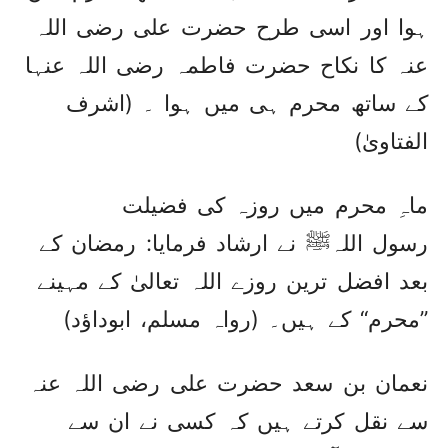
ہوا اور اسی طرح حضرت علی رضی اللہ
عنہ کا نکاح حضرت فاطمہ رضی اللہ عنہا
کے ساتھ محرم ہی میں ہوا ۔ (اشرف
الفتاویٰ)
ماہِ محرم میں روزہ کی فضیلت
رسول اللہﷺ نے ارشاد فرمایا: رمضان کے
بعد افضل ترین روزے اللہ تعالیٰ کے مہینے
’’محرم‘‘ کے ہیں۔ (رواہ مسلم، ابوداؤد)
نعمان بن سعد حضرت علی رضی اللہ عنہ
سے نقل کرتے ہیں کہ کسی نے ان سے