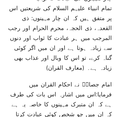
تمام انبیاء علیہم السلام کی شریعتیں اس
پر متفق ہیں کہ ان چار مہینوں: ذی
القعدہ، ذی الحجہ، محرم الحرام اور رجب
المرجب میں ہر عبادت کا ثواب اور دنوں
سے زیادہ ہوتا ہے اور ان میں اگر کوئی
گناہ کرے، تو اس کا وبال اور عذاب بھی
زیادہ ہے۔ (معارف القران)
امام جصاصؒ نے احکام القران میں
فرمایا:اس میں اشارہ اس بات کی طرف
ہے کہ ان متبرک مہینوں کا خاصہ یہ ہے
کہ ان میں جو شخص کوئی عبادت کرتا