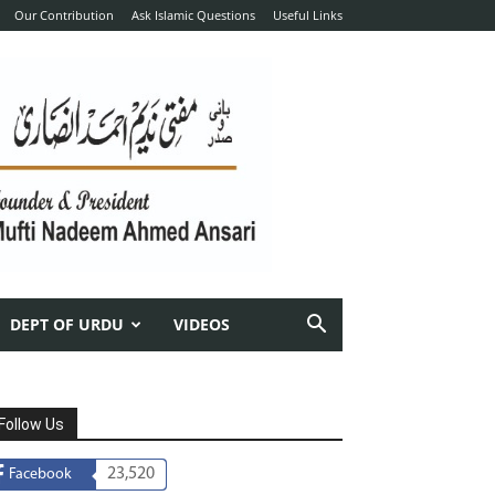
Our Contribution
Ask Islamic Questions
Useful Links
DEPT OF URDU
VIDEOS
Follow Us
23,520
Facebook