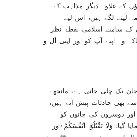
ؤں کے علاوہ دیگر مذاہب کے
ہ لینے لگے ہیں، اس لیے
ے سامنے اسلامی نقطۂ نظر
 وہ اپنے آپ کو اور اپنی آل و
جان تک چلی جاتی ہے، مانجھے
ے بھی حادثات پیش آتے ہیں،
 اور دوسروں کی جانوں کو
لَا تَقْتُلُوْٓا اَنْفُسَكُمْ ۭاور