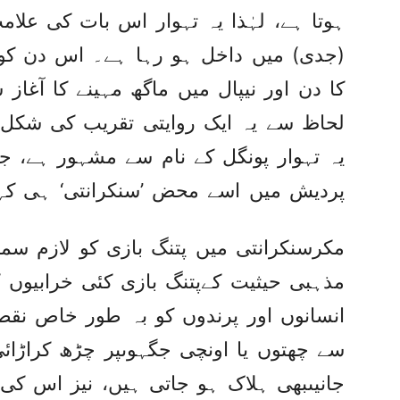
ہوتا ہے، لہٰذا یہ تہوار اس بات کی علا
(جدی) میں داخل ہو رہا ہے۔ اس دن کو ب
کا دن اور نیپال میں ماگھ مہینے کا آغا
لحاظ سے یہ ایک روایتی تقریب کی شکل اخ
یہ تہوار پونگل کے نام سے مشہور ہے، جب ک
پردیش میں اسے محض ’سنکرانتی‘ ہی کہتے
مکرسنکرانتی میں پتنگ بازی کو لازم سم
مذہبی حیثیت کےپتنگ بازی کئی خرابیوں
انسانوں اور پرندوں کو بہ طور خاص نقص
سے چھتوں یا اونچی جگہوںپر چڑھ کراڑا
جانیںبھی ہلاک ہو جاتی ہیں، نیز اس کی 