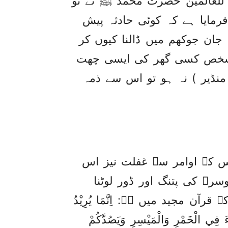
مۃ للعالمین حضرت محمد ﷺ نے تو
فرمایا ہے کہ کوئی حادثہ پیش
 جان جوکھم میں ڈالنا کیوں کر
جو شخص کسی گھر کی ایسی چھت
 منڈیر ) نہ ہو تو اس سے ذمہ
اس کے اوامر سے غفلت نیز اس
سرے کی پتنگ اور ڈور لوٹنا
ٓن مجید میں ہے: اِنَّمَا يُرِيْدُ
ءَ فِي الْخَمْرِ وَالْمَيْسِرِ وَيَصُدَّكُمْ