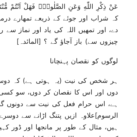
کہ شراب اور جوئے کے ذریعے تمھارے درم
دے، اور تمھیں اللہ کی یاد اور نماز سے رو
چیزوں سے) باز آجاؤ گے ؟ [المائدہ]
لوگوں کو نقصان پہنچانا
ہر شخص کی نیت (یہ ہوتی ہے) کہ دوسرے
دوں اور اس کا نقصان کر دوں، سو کسی م
ہے، اس حرام فعل کی نیت سے دونوں گنہ
الرسوم]علاوہ ازیں پتنگ اڑانے سے دوسرے
ہیں، مثال کے طور پر مانجھا اور ڈور کہ