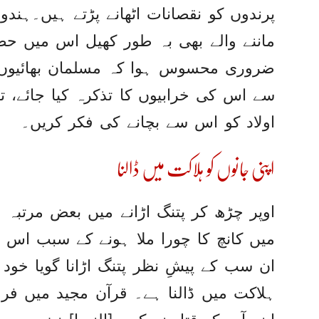
پرندوں کو نقصانات اٹھانے پڑتے ہیں۔ہندو
ماننے والے بھی بہ طور کھیل اس میں حص
ضروری محسوس ہوا کہ مسلمان بھائیوں ک
سے اس کی خرابیوں کا تذکرہ کیا جائے، تاکہ
اولاد کو اس سے بچانے کی فکر کریں۔
اپنی جانوں کو ہلاکت میں ڈالنا
اوپر چڑھ کر پتنگ اڑانے میں بعض مرتبہ 
میں کانچ کا چورا ملا ہونے کے سبب اس س
ان سب کے پیشِ نظر پتنگ اڑانا گویا خود
ہلاکت میں ڈالنا ہے۔ قرآن مجید میں فرمایا گیا: وَ