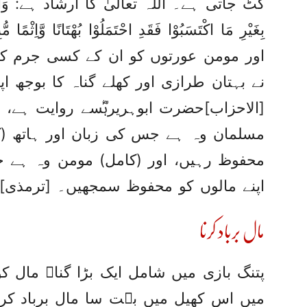
کٹ جاتی ہے۔ اللہ تعالیٰ کا ارشاد ہے: وَالَّذِيْنَ يُؤ
اور مومن عورتوں کو ان کے کسی جرم کے ب
نے بہتان طرازی اور کھلے گناہ کا بوجھ اپن
[الاحزاب]حضرت ابوہریرہؓسے روایت ہے، ر
مسلمان وہ ہے جس کی زبان اور ہاتھ (
محفوظ رہیں، اور (کامل) مومن وہ ہے ج
اپنے مالوں کو محفوظ سمجھیں۔ [ترمذی]
مال برباد کرنا
پتنگ بازی میں شامل ایک بڑا گناہ مال 
میں اس کھیل میں بہت سا مال برباد کر د