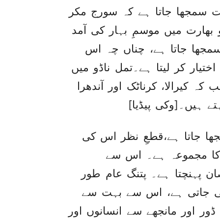
مت سمجھا جاتا ہے کہ سورج مکر
ھارت میں موسمِ بہار کی آمد
ز سمجھا جاتا ہے، چناں چہ اس
تیار کر لیتا ہے۔تمل ناڈو میں
ہ کیرالا، کرناٹک اور آندھرا
 ہیں۔[وکی پیڈیا]
جھا جاتا ہے،قطعِ نظر اس کی
 کا مجموعہ ہے۔ اس سے
ان پہنچتا ہے۔ پتنگ عام طور
ئی جاتی ہے، اس سے بہت سے
ڈور اور مانجھے سے انسانوں اور