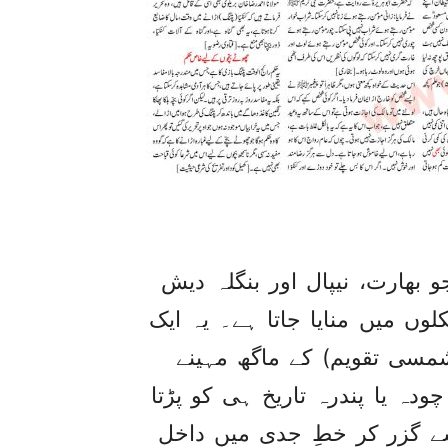
و بھارت، نیپال اور بنگلہ دیش
وں میں منایا جاتا ہے۔ یہ ایک
شمسی تقویم) کے ماگھ مہینے
دہ یا پندرہ تاریخ ہی کو پڑتا
 گزر کر خطِ جدی میں داخل