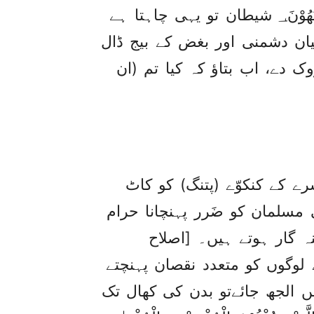
عَنْ ذِكْرِ اللّٰهِ وَعَنِ الصَّلٰوةِۚ فَهَلْ اَنْتُمْ مُّنْتَهُوْنَ؀ شیطان تو یہی چاہتا ہے
یان دشمنی اور بغض کے بیج ڈال
ک دے، اب بتاؤ کہ کیا تم (ان
 کے کنکوّے (پتنگ) کو کاٹ
سلمان کو ضَرر پہنچانا حرام
 گار ہوتے ہیں۔ [اصلاح
 لوگوں کو متعدد نقصان پہنچتے
یں الجھ جائےتو بدن کی کھال تک