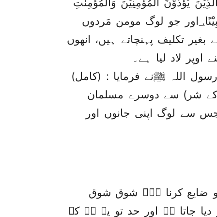
ْذُوْنَ الْمُؤْمِنِيْنَ وَالْمُؤْمِنٰتِ
بِغَيْرِ مَا اكْتَسَبُوْا فَقَدِ احْتَمَلُوْا بُهْتَانًا وَّاِثْمًا مُّبِيْنًا؀اور جو لوگ مومن مَردوں
غیر تکلیف پہنچاتے ہیں، انھوں
ے اوپر لاد لیا ہے۔
سول اللہ ﷺنے فرمایا : (کامل)
کے شر) سے دوسرے مسلمان
س سے لوگ اپنی جانوں اور
کو ضایع کرنا ہے۔ شوق شوق
یا جاتا ہے اور حد تو یہ ہے کہ