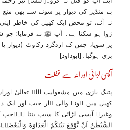
اپنے آپ کو قتل نہ کرو۔[النسا] نیز رح
بے منڈیر کی دیوار پر سونے سے بھی منع 
نہ آئے، تو محض ایک کھیل کی خاطر اپنی
رَوا ہو سکتا ہے۔ آپ ﷺ نے فرمایا: 
پر سویا، جس کے اردگرد رکاوٹ (دیوار یا
بری ہوگیا۔[ابوداود]
آپسی لڑائی اور اللہ سے غفلت
پتنگ بازی میں مشغولیت اللہ تعالیٰ اور
کھیل میں ہونے والی ہار جیت اور ایک دو
وغیرہ آپسی لڑائی کا سبب بنتا ہے۔جب کہ قرا
الشَّيْطٰنُ اَنْ يُّوْقِعَ بَيْنَكُمُ الْعَدَاوَةَ وَالْبَغْضَاۗ