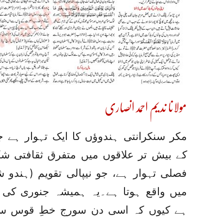
مولانا ندیم احمد انصاری
مکر سنکرانتی ہندوؤں کا ایک تہوار ہے ج
کے بیش تر علاقوں میں متفرق ثقافتی شکل
فصلی تہوار ہے، جو نیپالی تقویم (ہندو 
میں واقع ہوتا ہے۔یہ ہمیشہ جنوری کی چو
ہے کیوں کہ اسی دن سورج خطِ قوس سے