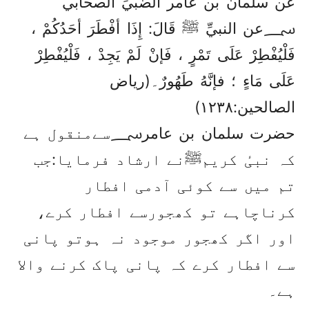
عن سلمان بن عامر الضَّبِّيِّ الصحابي
؄عن النبيِّ ﷺ قَالَ: إِذَا أفْطَرَ أحَدُكُمْ ،
فَلْيُفْطِرْ عَلَى تَمْرٍ ، فَإنْ لَمْ يَجِدْ ، فَلْيُفْطِرْ
عَلَى مَاءٍ ؛ فإنَّهُ طَهُورٌ۔(ریاض
الصالحین:۱۲۳۸)
حضرت سلمان بن عامر؄سےمنقول ہے
کہ نبیٔ کریمﷺنے ارشاد فرمایا:جب
تم میں سے کوئی آدمی افطار
کرناچاہے تو کھجورسے افطار کرے،
اور اگر کھجور موجود نہ ہوتو پانی
سے افطار کرے کہ پانی پاک کرنے والا
ہے۔