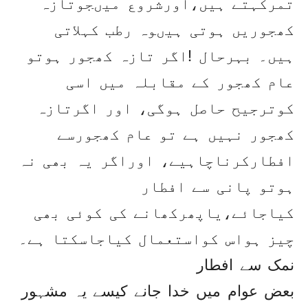
تمرکہتے ہیں،اورشروع میںجوتازہ
کھجوریں ہوتی ہیںوہ رطب کہلاتی
ہیں۔ بہرحال !اگر تازہ کھجور ہوتو
عام کھجور کے مقابلہ میں اسی
کوترجیح حاصل ہوگی، اور اگرتازہ
کھجور نہیں ہے تو عام کھجورسے
افطارکرناچاہیے، اوراگر یہ بھی نہ
ہوتو پانی سے افطار
کیاجائے،یاپھرکھانے کی کوئی بھی
چیز ہواس کواستعمال کیاجاسکتا ہے۔
نمک سے افطار
بعض عوام میں خدا جانے کیسے یہ مشہور