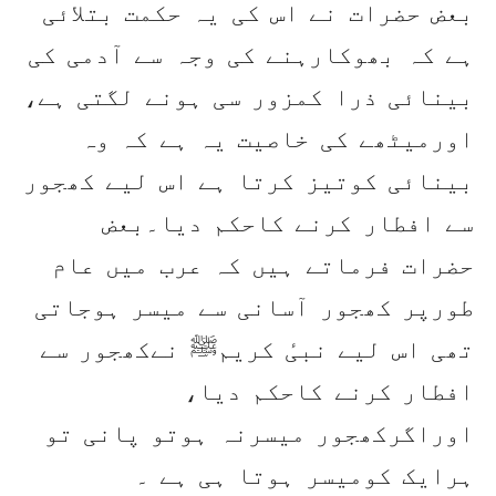
بعض حضرات نے اس کی یہ حکمت بتلائی
ہے کہ بھوکارہنے کی وجہ سے آدمی کی
بینائی ذرا کمزور سی ہونے لگتی ہے،
اورمیٹھے کی خاصیت یہ ہے کہ وہ
بینائی کوتیز کرتا ہے اس لیے کھجور
سے افطار کرنے کاحکم دیا۔بعض
حضرات فرماتے ہیں کہ عرب میں عام
طورپر کھجور آسانی سے میسر ہوجاتی
تھی اس لیے نبیٔ کریمﷺ نےکھجور سے
افطار کرنے کاحکم دیا،
اوراگرکھجور میسرنہ ہوتو پانی تو
ہرایک کومیسر ہوتا ہی ہے ۔