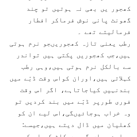
کھجور یں بھی نہ ہوتیں تو چند
گھونٹ پانی نوش فرماکر افطار
فرمالیتے تھے ۔
رطب یعنی تازہ کھجوریںجو نرم ہوتی
ہیں،جب کھجوریں پکتی ہیں تواندر
سے بالکل نرم ہوتی ہیں،وہی رطب
کہلاتی ہیں،اوران کواس وقت ڈبّے میں
بندنہیں کیاجاتاہے، اگر اس وقت
فوری طورپر ڈبّے میں بند کردیں تو
وہ خراب ہوجائیںگی،اس لیے ان کو
کھلیان میں ڈال دیتے ہیں،جیسے:
ہمارے یہاں گیہوں کاٹ کر اس کی