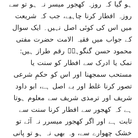
ہو گیا کہ روزہ کھجور میسر نہ ہو تو سے
روزہ افطار کرنا چاہیے، جب کہ شریعت
میں اس کی کوئی اصل نہیں۔ ایک سوال
کے جواب میں فقیہ الامت حضرت مفتی
محمود حسن گنگوہیؒ رقم طراز ہیں:
نمک یا ادرک سے افطار کو سنت یا
مستحب سمجھنا اور اس کو حکمِ شرعی
تصور کرنا غلط اور بے اصل ہے، ابو داود
شریف اور ترمذی شریف سے معلوم ہوتا
ہے کہ کھجور سے افطار کرنا سنت سے
ثابت ہے اور اگر کھجور میسرر نہ آئے تو
خشک چھوارے سے، وہ بھی نہ ہو تو پانی