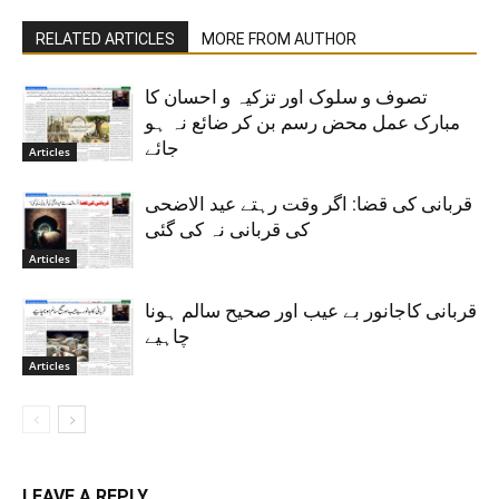
RELATED ARTICLES
MORE FROM AUTHOR
تصوف و سلوک اور تزکیہ و احسان کا
مبارک عمل محض رسم بن کر ضائع نہ ہو
جائے
Articles
قربانی کی قضا: اگر وقت رہتے عید الاضحی
کی قربانی نہ کی گئی
Articles
قربانی کاجانور بے عیب اور صحیح سالم ہونا
چاہیے
Articles
LEAVE A REPLY