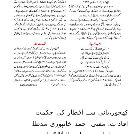
کھجور،پانی سے افطار کی حکمت
افادات: مفتی احمد خانپوری مدظلہ