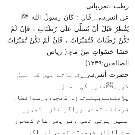
رطب ،تمر،پانی
عن أنس؄قَالَ : كَانَ رسولُ الله ﷺ
يُفْطِرُ قَبْلَ أنْ يُصَلِّي عَلَى رُطَبَاتٍ ، فَإنْ لَمْ
تَكُنْ رُطَبَاتٌ فَتُمَيْرَاتٌ ، فَإنْ لَمْ تَكُنْ تُمَيْرَاتٌ
حَسَا حَسَوَاتٍ مِنْ مَاءٍ.( ریاض
الصالحین:۱۲۳۹)
حضرت أنس؄فرماتے ہیں کہ نبیٔ
کریمﷺمغرب کی نماز
پڑھنےسےپہلےتازہ کھجوروںسےافطار
فرماتے تھے،اوراگر تازہ کھجور
نہیں ہوتی تھی ،تو پھر عام کھجور
سے افطار فرماتے تھے، اوراگر