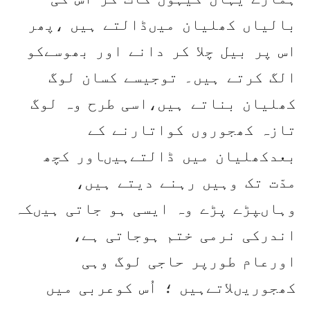
بالیاں کھلیان میںڈالتے ہیں ،پھر
اس پر بیل چلا کر دانے اور بھوسےکو
الگ کرتے ہیں۔ توجیسے کسان لوگ
کھلیان بناتے ہیں،اسی طرح وہ لوگ
تازہ کھجوروں کواتارنے کے
بعدکھلیان میں ڈالتےہیںاور کچھ
مدّت تک وہیں رہنے دیتے ہیں،
وہاںپڑے پڑے وہ ایسی ہو جاتی ہیںکہ
اندرکی نرمی ختم ہوجاتی ہے،
اورعام طورپر حاجی لوگ وہی
کھجوریںلاتےہیں ؛ اُس کوعربی میں