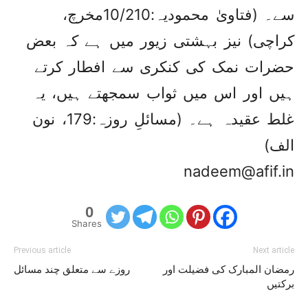
سے۔ (فتاویٰ محمودیہ:10/210مخرچ،
کراچی) نیز بہشتی زیور میں ہے کہ بعض
حضرات نمک کی کنکری سے افطار کرتے
ہیں اور اس میں ثواب سمجھتے ہیں، یہ
غلط عقیدہ ہے۔ (مسائلِ روزہ:179، نون
الف)
nadeem@afif.in
0
Shares
Previous article
Next article
رمضان المبارک کی فضیلت اور
روزے سے متعلق چند مسائل
برکتیں