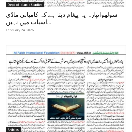
Dept of Islamic Studies
سولھواںپارہ یہ پیغام دیتا ہے کہ کامیابی مادّی
اسباب میں نہیں...
February 24, 2026
Articles