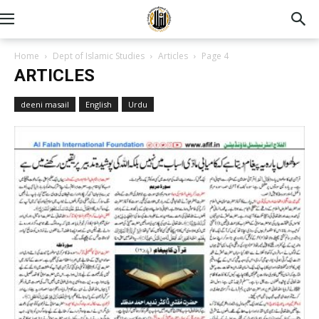
Home
Dept of Islamic Studies
Articles
Page 4
ARTICLES
deeni masail
English
Urdu