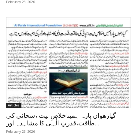
February 23, 2026
Articles
گیارھواں پارہ ہمیںاخلاصِ نیت ،سچائی کی
طاقت،قدرتِ الٰہی کا مشاہدہ اور...
February 23, 2026