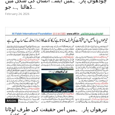
چودھواں پارہ ہمیں ایسے انسان کی شکل میں
ڈھالتا ہے جو...
February 24, 2026
Articles
تیرھواں پارہ ہمیں اس حقیقت کی طرف لوٹاتا