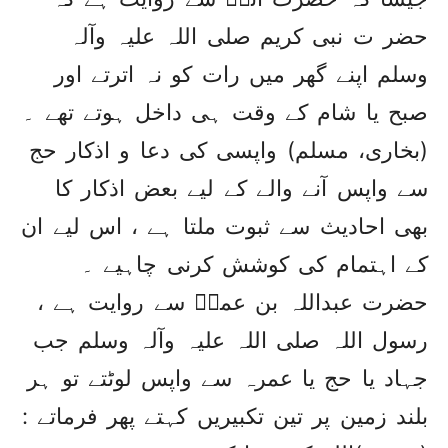
حضر ت نبی کریم صلی اللہ علیہ وآلہ
وسلم اپنے گھر میں رات کو نہ اترتے اور
صبح یا شام کے وقت ہی داخل ہوتے تھے ۔
(بخاری، مسلم) واپسی کی دعا و اذکار حج
سے واپس آنے والے کے لیے بعض اذکار کا
بھی احادیث سے ثبوت ملتا ہے ، اس لیے ان
کے اہتمام کی کوشش کرنی چاہیے ۔
حضرت عبداللہ بن عمرؓ سے روایت ہے ،
رسول اللہ صلی اللہ علیہ وآلہ وسلم جب
جہاد یا حج یا عمرہ سے واپس لوٹتے تو ہر
بلند زمین پر تین تکبیریں کہتے پھر فرماتے :