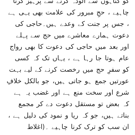
کو گناہوں سے آلودہ کرنے سے پرہیز کرنا
چاہیے ، حجِ مبرور کی علامت بھی یہی ہے
، جس پر جنت کے وعدے ہیں۔حاجی کی
دعوت ہمارے معاشرے میں حج سے پہلے
اور بعد میں حاجی کی دعوت کا بھی رواج
عام ہوتا جا رہا ہے ، یہاں تک کہ کسی
کو سفرِ حج میں رخصت کرنے کے لیے بہت
عورتیں جمع ہو جاتی ہیں، جو بالکل خلافِ
شرع اور سخت منع ہے اور غضب یہ ہے
کہ بعض تو مستقل دعوت دے کر مجمع
بناتے ہیں، جو کہ ریا و نمود کی دلیل ہے ،
ان سب کو ترک کرنا چاہیے ۔(اغلاط