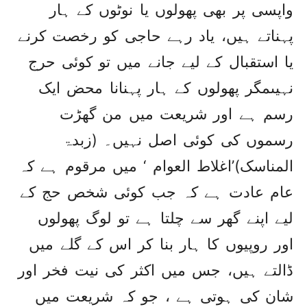
واپسی پر بھی پھولوں یا نوٹوں کے ہار
پہناتے ہیں، یاد رہے حاجی کو رخصت کرنے
یا استقبال کے لیے جانے میں تو کوئی حرج
نہیںمگر پھولوں کے ہار پہنانا محض ایک
رسم ہے اور شریعت میں من گھڑت
رسموں کی کوئی اصل نہیں۔ (زبدۃ
المناسک)’اغلاط العوام ‘ میں مرقوم ہے کہ
عام عادت ہے کہ جب کوئی شخص حج کے
لیے اپنے گھر سے چلتا ہے تو لوگ پھولوں
اور روپیوں کا ہار بنا کر اس کے گلے میں
ڈالتے ہیں، جس میں اکثر کی نیت فخر اور
شان کی ہوتی ہے ، جو کہ شریعت میں