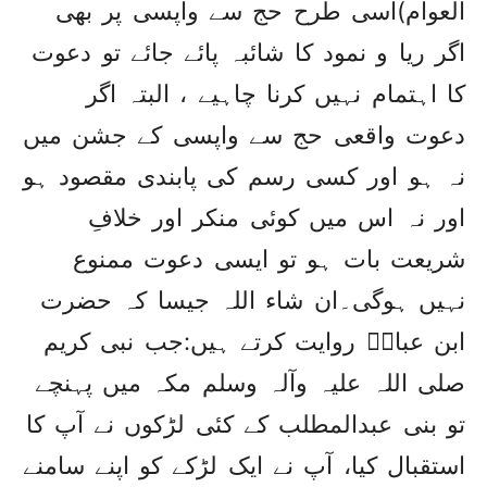
العوام)اسی طرح حج سے واپسی پر بھی
اگر ریا و نمود کا شائبہ پائے جائے تو دعوت
کا اہتمام نہیں کرنا چاہیے ، البتہ اگر
دعوت واقعی حج سے واپسی کے جشن میں
نہ ہو اور کسی رسم کی پابندی مقصود ہو
اور نہ اس میں کوئی منکر اور خلافِ
شریعت بات ہو تو ایسی دعوت ممنوع
نہیں ہوگی۔ان شاء اللہ جیسا کہ حضرت
ابن عباسؓ روایت کرتے ہیں:جب نبی کریم
صلی اللہ علیہ وآلہ وسلم مکہ میں پہنچے
تو بنی عبدالمطلب کے کئی لڑکوں نے آپ کا
استقبال کیا، آپ نے ایک لڑکے کو اپنے سامنے