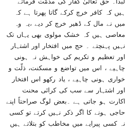
لبداً۔ حق تعالیٰ کفار کی مذمّت فرماتے
ہیں کہ کافر خرچ کرکے گاتا پھرتا ہے کہ
میں نے مال کے ڈھیر خرچ کر دیے ،یہ وہ
معاصی ہیں کہ خشک مولوی بھی یہاں تک
نہیں پہنچتے ۔ حج میں افتخار اور اشتہار
اور تعظیم و تکریم کی خواہش نہ ہونی
چاہیے ، اس میں تواضع و مسکنت، ذلّت و
خواری ہونی چاہیے ، یاد رکھو اس افتخار
اور اشتہار سے سب کی کرائی محنت
اکارت ہو جاتی ہے ۔بعض لوگ صراحتاً اپنے
حاجی ہونے کا اگر ذکر نہیں کرتے تو کسی
نہ کسی پیرایے میں مخاطب کو بتلاتے ہیں