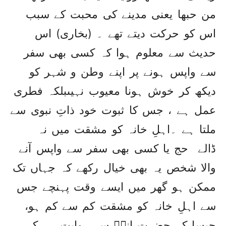
من حبھا یعنی مدینے کی محبت کے سبب
اس کو حرکت دیتے تھے ۔ (بخاری) اس
حدیث سے معلوم ہوا کہ کسی بھی سفر
سے واپس ہونے پر اپنے وطن و شہر کو
دیکھ کر خوش ہونا معیوب نہیںبلکہ فطری
عمل ہے ، جس کا ثبوت خود ذاتِ نبوی سے
ملتا ہے ۔اہلِ خانہ کو مشقت میں نہ
ڈالے حج یا کسی بھی سفر سے واپس آنے
والا شخص یہ بھی خیال رکھے کہ جہاں تک
ممکن ہو گھر میں ایسے وقت پہنچے جس
سے اہلِ خانہ کو مشقت کم سے کم ہو،
جیسا کہ حضرت انسؓ سے روایت ہے کہ