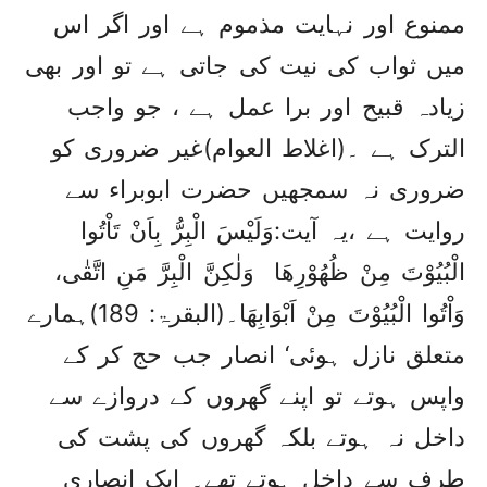
ممنوع اور نہایت مذموم ہے اور اگر اس
میں ثواب کی نیت کی جاتی ہے تو اور بھی
زیادہ قبیح اور برا عمل ہے ، جو واجب
الترک ہے ۔(اغلاط العوام)غیر ضروری کو
ضروری نہ سمجھیں حضرت ابوبراء سے
روایت ہے ،یہ آیت:وَلَیْسَ الْبِرُّ بِاَنْ تَاْتُوا
الْبُیُوْتَ مِنْ ظُھُوْرِھَا وَلٰکِنَّ الْبِرَّ مَنِ اتَّقٰی،
وَاْتُوا الْبُیُوْتَ مِنْ اَبْوَابِھَا۔(البقرۃ: 189)ہمارے
متعلق نازل ہوئی‘ انصار جب حج کر کے
واپس ہوتے تو اپنے گھروں کے دروازے سے
داخل نہ ہوتے بلکہ گھروں کی پشت کی
طرف سے داخل ہوتے تھے۔ ایک انصاری