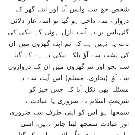
شخص حج سے واپس آیا اور اپنے گھر کے
دروازے سے داخل ہو گیا تو اسے عار دلائی
گئی،اس پر یہ آیت نازل ہوئی کہ نیکی کی
بات یہ نہیں ہے کہ تم اپنے گھروں میں ان
کی پشت سے آؤ بلکہ نیکی یہ ہے کہ گناہ
سے بچو اور تم گھروں میں ان کے دروازوں
سے آؤ۔(بخاری، مسلم) اس آیت سے یہ
مسئلہ بھی نکل آیا کہ جس چیز کو
شریعتِ اسلام نے ضروری یا عبادت نہ
سمجھا ہو اس کو اپنی طرف سے ضروری
اور عبادت سمجھ لینا جائز نہیں، اسی
طرح جو چیز شرعاً جائز ہو اس کو گناہ