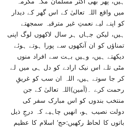
ہیں، پھر بھی اکثر مسلمان مکہ مکرمہ
میں واقع اللہ تعالیٰ کے اس گھر کے دیدار
کو اپنے لیے نعمتِ غیر مترقبہ سمجھتے
ہیں، لیکن جہاں ہر سال لاکھوں لوگ اپنی
تمناؤں کو ان آنکھوں سے پورا ہوتے ہوئے
دیکھتے ہیں، وہیں بہت سے افراد منوں
مٹی تلے اس نیک ارادے کو دل ہی میں لے
کر جا سوتے ہیں، اللہ ان سب کو غریقِ
رحمت کرے ۔(آمین)اللہ تعالیٰ کے جن
منتخب بندوں کو اس مبارک سفر کی
دولت نصیب ہو، انھیں چاہیے کہ درجِ ذیل
باتوں کا لحاظ رکھیں:حج‘ اسلام کا عظیم