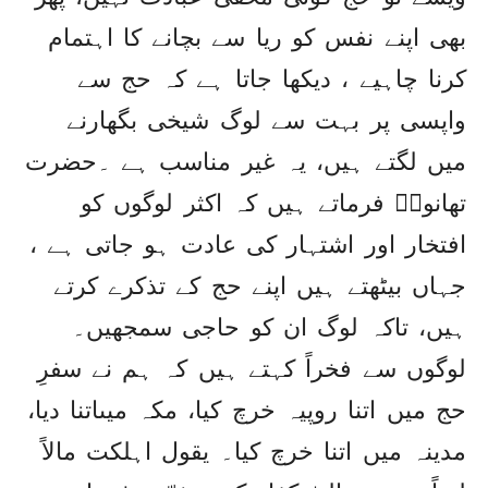
بھی اپنے نفس کو ریا سے بچانے کا اہتمام
کرنا چاہیے ، دیکھا جاتا ہے کہ حج سے
واپسی پر بہت سے لوگ شیخی بگھارنے
میں لگتے ہیں، یہ غیر مناسب ہے ۔حضرت
تھانویؒ فرماتے ہیں کہ اکثر لوگوں کو
افتخار اور اشتہار کی عادت ہو جاتی ہے ،
جہاں بیٹھتے ہیں اپنے حج کے تذکرے کرتے
ہیں، تاکہ لوگ ان کو حاجی سمجھیں۔
لوگوں سے فخراً کہتے ہیں کہ ہم نے سفرِ
حج میں اتنا روپیہ خرچ کیا، مکہ میںاتنا دیا،
مدینہ میں اتنا خرچ کیا۔ یقول اہلکت مالاً