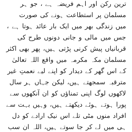
ترین رکن اور اہم فریضہ ہے ، جو ہر
مسلمان پر استطاعت ہونے کی صورت
میں زندگی بھر میں ایک بار عائد ہوتا ہے ،
جس میں مالی و جانی دونوں طرح کی
قربانیاں پیش کرنی پڑتی ہیں، پھر بھی اکثر
مسلمان مکہ مکرمہ میں واقع اللہ تعالیٰ
کے اس گھر کے دیدار کو اپنے لیے نعمتِ غیر
مترقبہ سمجھتے ہیں، لیکن جہاں ہر سال
لاکھوں لوگ اپنی تمناؤں کو ان آنکھوں سے
پورا ہوتے ہوئے دیکھتے ہیں، وہیں بہت سے
افراد منوں مٹی تلے اس نیک ارادے کو دل
ہی میں لے کر جا سوتے ہیں، اللہ ان سب