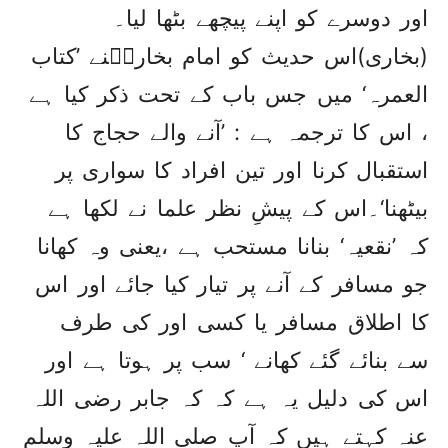
اور دوسرے کو اپنے پیچھے بٹھا لیا۔
(بخاری)اس حدیث کو امام بخاریؒنے ’کتاب
العمرہ‘ میں جس باب کے تحت ذکر کیا ہے
، اس کا ترجمہ ہے : ’آنے والے حجاج کا
استقبال کرنا اور تین افراد کا سواری پر
بیٹھنا‘۔اس کے پیشِ نظر علما نے لکھا ہے
کہ ’نقعیہ‘ بنانا مستحب ہے ،یعنی وہ کھانا
جو مسافر کے آنے پر تیار کیا جائے اور اس
کا اطلاق مسافر یا کسی اور کی طرف
سے بنائے گئے کھانے ‘ سب پر ہوتا ہے اور
اس کی دلیل یہ ہے کہ کہ جابر رضی اللہ
عنہ کہتے ہیں کہ آپ صلی اللہ علیہ وسلم