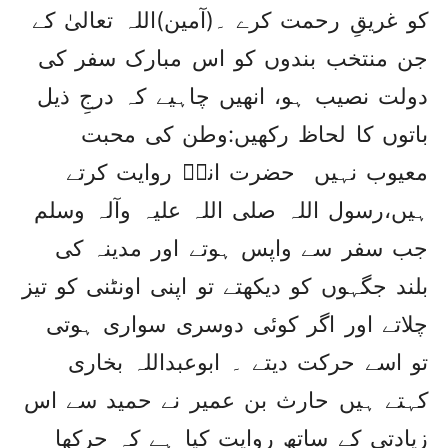
کو غریقِ رحمت کرے ۔(آمین)اللہ تعالیٰ کے
جن منتخب بندوں کو اس مبارک سفر کی
دولت نصیب ہو، انھیں چاہیے کہ درجِ ذیل
باتوں کا لحاظ رکھیں:وطن کی محبت
معیوب نہیں حضرت انسؓ روایت کرتے
ہیں،رسول اللہ صلی اللہ علیہ وآلہ وسلم
جب سفر سے واپس ہوتے اور مدینہ کی
بلند جگہوں کو دیکھتے تو اپنی اونٹنی کو تیز
چلاتے اور اگر کوئی دوسری سواری ہوتی
تو اسے حرکت دیتے ۔ ابوعبداللہ بخاری
کہتے ہیں حارث بن عمیر نے حمید سے اس
زیادتی کے ساتھ روایت کیا ہے کہ حرکھا