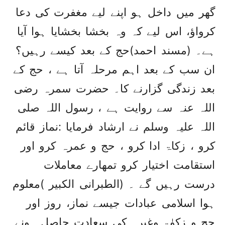
گھر میں داخل ہو اپنے لیے مغفرت کی دعا
کرواؤ، اس لیے کہ وہ بخشا بخشایا ہوا آیا
ہے۔ (مسند احمد)حج کے بعد کیسے رہیں؟
ان سب کے بعد اہم مرحلہ آتا ہے ، حج کے
بعد زندگی گزارنے کا۔ حضرت سمرہ رضی
اللہ عنہ سے روایت ہے ، رسول اللہ صلی
اللہ علیہ وسلم نے ارشاد فرمایا :نماز قائم
کرو ، زکاۃ ادا کرو ، حج و عمرہ کرو اور
استقامت اختیار کرو تمھارے معاملات
درست رہیں گے ۔ (الطبرانی الکبیر )معلوم
ہوا اسلامی عبادات جیسے نماز، روز اور
حج و زکوٰۃ وغیرہ کی سعادت حاصل ہونے