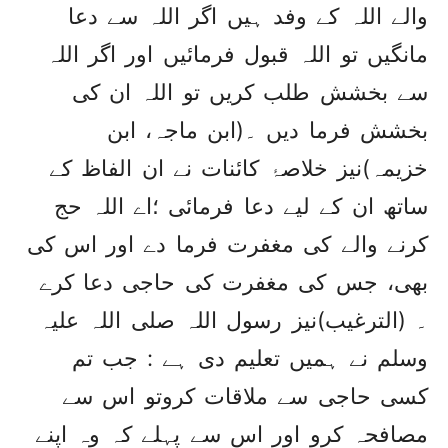
والے اللہ کے وفد ہیں اگر اللہ سے دعا
مانگیں تو اللہ قبول فرمائیں اور اگر اللہ
سے بخشش طلب کریں تو اللہ ان کی
بخشش فرما دیں ۔(ابن ماجہ، ابن
خزیمہ)نیز خلاصۂ کائنات نے ان الفاظ کے
ساتھ ان کے لیے دعا فرمائی ؛اے اللہ حج
کرنے والے کی مغفرت فرما دے اور اس کی
بھی، جس کی مغفرت کی حاجی دعا کرے
۔ (الترغیب)نیز رسول اللہ صلی اللہ علیہ
وسلم نے ہمیں تعلیم دی ہے : جب تم
کسی حاجی سے ملاقات کروتو اس سے
مصافحہ کرو اور اس سے پہلے کہ وہ اپنے