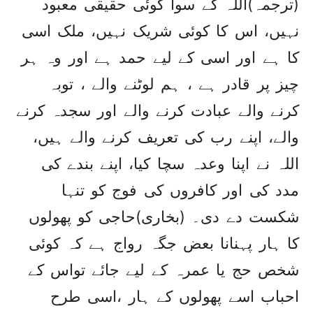
(ترجمہ)اللہ کے سوا کوئی حقیقی معبود
نہیں، اس کا کوئی شریک نہیں، ملک اسی
کا ہے اور اسی کے لیے حمد ہے اور وہ ہر
چیز پر قادر ہے ، ہم لوٹنے والے ، توبہ
کرنے والے عبادت کرنے والے اور سجدہ کرنے
والے، اپنے رب کی تعریف کرنے والے ہیں،
اللہ نے اپنا وعدہ سچا کیا، اپنے بندے کی
مدد کی اور کافروں کی فوج کو تنہا
شکست دے دی۔ (بخاری)حاجی کو پھولوں
کا ہار پہنانا بعض جگہ رواج ہے کہ کوئی
شخص حج یا عمرہ کے لیے جائے تواس کے
احباب اسے پھولوں کے ہار ،اسی طرح