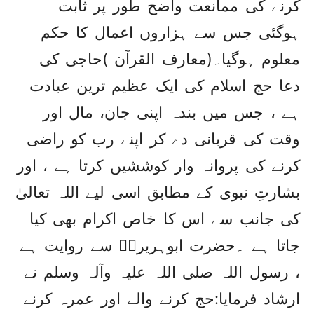
کرنے کی ممانعت واضح طور پر ثابت
ہوگئی جس سے ہزاروں اعمال کا حکم
معلوم ہوگیا۔(معارف القرآن )حاجی کی
دعا حج اسلام کی ایک عظیم ترین عبادت
ہے ، جس میں بندہ اپنی جان، مال اور
وقت کی قربانی دے کر اپنے رب کو راضی
کرنے کی پروانہ وار کوششیں کرتا ہے ، اور
بشارتِ نبوی کے مطابق اسی لیے اللہ تعالیٰ
کی جانب سے اس کا خاص اکرام بھی کیا
جاتا ہے ۔حضرت ابوہریرہؓ سے روایت ہے
، رسول اللہ صلی اللہ علیہ وآلہ وسلم نے
ارشاد فرمایا:حج کرنے والے اور عمرہ کرنے