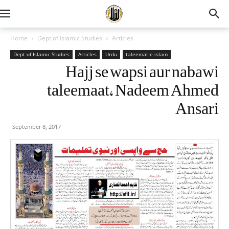
Home
Dept of Islamic Studies
Articles
Dept of Islamic Studies
Articles
Urdu
taleemat-e-islam
Hajj se wapsi aur nabawi
taleemaat, Nadeem Ahmed
Ansari
September 8, 2017