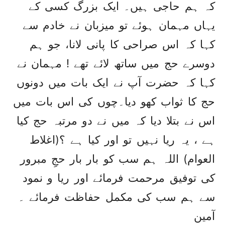
کہ ہم حاجی ہیں۔ ایک بزرگ کسی کے
یہاں مہمان ہوئے تو میزبان نے خادم سے
کہا کہ اس صراحی کا پانی لانا، جو ہم
دوسرے حج میں ساتھ لائے تھے ! مہمان نے
کہا کہ حضرت آپ نے ایک بات میں دونوں
حج کا ثواب کھو دیا۔چوں کی اس بات میں
اس نے بتلا دیا کہ میں نے دو مرتبہ حج کیا
ہے ، یہ ریا نہیں تو اور کیا ہے ؟(اغلاط
العوام) اللہ ہم سب کو بار بار حجِ مبرور
کی توفیق مرحمت فرمائے اور ریا و نمود
سے ہم سب کی مکمل حفاظت فرمائے ۔
آمین