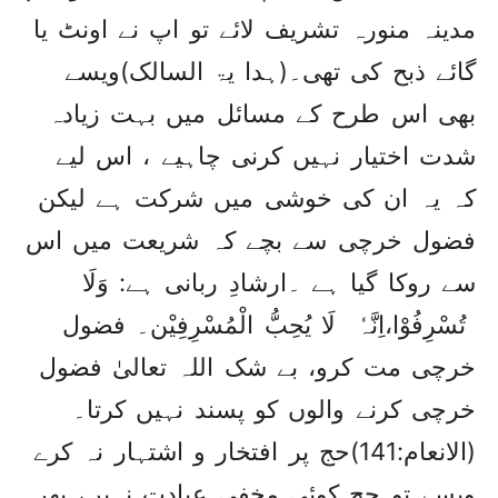
مدینہ منورہ تشریف لائے تو اپ نے اونٹ یا
گائے ذبح کی تھی۔(ہدا یۃ السالک)ویسے
بھی اس طرح کے مسائل میں بہت زیادہ
شدت اختیار نہیں کرنی چاہیے ، اس لیے
کہ یہ ان کی خوشی میں شرکت ہے لیکن
فضول خرچی سے بچے کہ شریعت میں اس
سے روکا گیا ہے ۔ارشادِ ربانی ہے: وَلَا
تُسْرِفُوْا،اِنَّہٗ لَا یُحِبُّ الْمُسْرِفِیْن۔ فضول
خرچی مت کرو، بے شک اللہ تعالیٰ فضول
خرچی کرنے والوں کو پسند نہیں کرتا۔
(الانعام:141)حج پر افتخار و اشتہار نہ کرے
ویسے تو حج کوئی مخفی عبادت نہیں، پھر