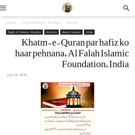
Home
Dept of Islamic Studies
Articles
Dept of Islamic Studies
Articles
deeni masail
Urdu
Khatm-e-Quran par hafiz ko
haar pehnana, Al Falah Islamic
Foundation, India
July 24, 2016