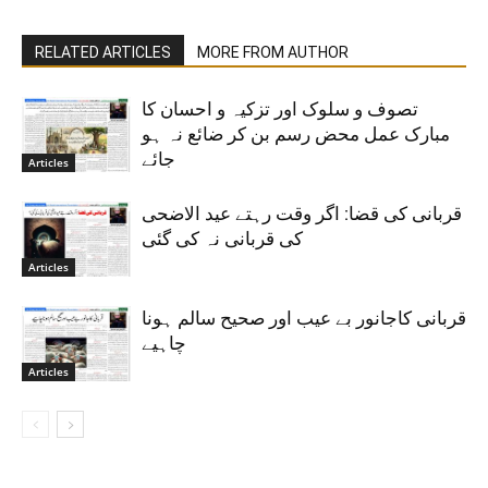
RELATED ARTICLES
MORE FROM AUTHOR
تصوف و سلوک اور تزکیہ و احسان کا
مبارک عمل محض رسم بن کر ضائع نہ ہو
جائے
Articles
قربانی کی قضا: اگر وقت رہتے عید الاضحی
کی قربانی نہ کی گئی
Articles
قربانی کاجانور بے عیب اور صحیح سالم ہونا
چاہیے
Articles