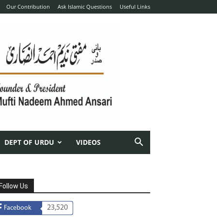
Our Contribution
Ask Islamic Questions
Useful Links
DEPT OF URDU
VIDEOS
Follow Us
23,520
Facebook