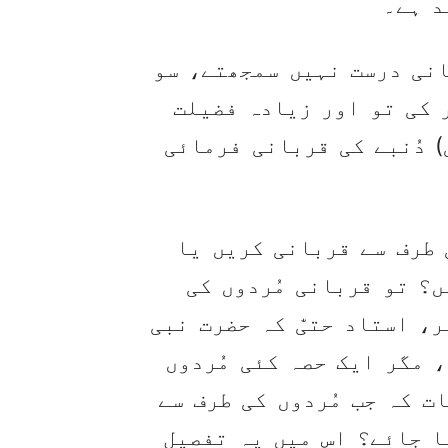
د ہے۔
انی درست نہیں سمجھتے، سو
 کی تو اور زیادہ فضیلت
 دُنبے کی قربانی فرمائی
 طرف سے قربانی کریں یا
؟ تو قربانی مُردوں کی
، استاد حتیّٰ کہ حضرت نبی
 مگر ایک حصہ کئی مُردوں
ت کہ جب مُردوں کی طرف سے
ا جائے؟ اس میں یہ تفصیل