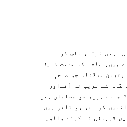
 نہیں کرتے، خاص کر
 ہیں، حالاں کہ حدیث شریف
یقربن مصلانا۔ جو صاحبِ
گاہ کے قریب نہ آئےاور
گ جاتے ہیں، جو مسلمان ہیں
انھیں کو ہے، جو کافر ہیں۔
یں قربانی نہ کرنے والوں