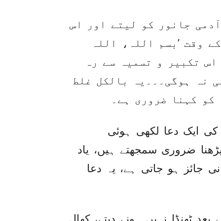
ٓدمی جانور کو لیتے اور اس
کے وقت ’بسم اللہ، اللہ
اس تکبیر و تسمیہ سے رہ
ی نہ ہوگی۔۔۔یہ بالکل غلط
کو کہنا ضروری ہے۔
ے کی ایک دعا لکھی ہوئی
ڑھنا ضروری سمجھتے ہیں، یاد
نی جائز ہو جاتی ہے، یہ دعا
عد ٹھنڈا نہیں ہونے دیتے، کھال