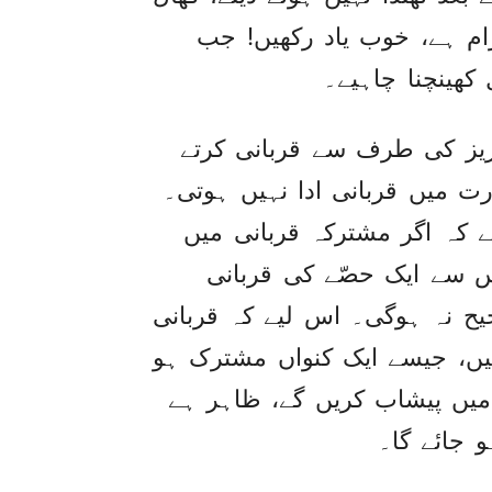
رام ہے، خوب یاد رکھیں! جب
کھینچنا چاہیے۔
زیز کی طرف سے قربانی کرتے
ت میں قربانی ادا نہیں ہوتی۔
 کہ اگر مشترکہ قربانی میں
 سے ایک حصّے کی قربانی
ح نہ ہوگی۔ اس لیے کہ قربانی
نہیں، جیسے ایک کنواں مشترک ہو
 میں پیشاب کریں گے، ظاہر ہے
 جائے گا۔