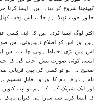
کھینچنا شروع کر دیتے ہیں۔ ایسا کرنا ح
جانور خوب ٹھنڈا ہو جائے، اس وقت کھال 
اکثر لوگ ایسا کرتے ہیں کہ اپنے کسی ع
ہیں اور اس کو اطلاع نہیںہوتی، اس صور
اس میں بڑی احتیاط ہونی چاہیے، اس لیے
ایسی کوئی صورت پیش آجائے گی کہ جس
صحیح نہ ہو تو کسی کی بھی قربانی صحی
نام ہےاراقۂ دم کا اور وہ قابلِ تقسیم 
اور ایک شریک کہے کہ ہم تو اپنے کنویں
کہ ایسا کرنے سے سارا ہی کنواں ناپاک ہو