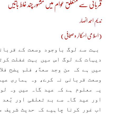
قربانی سے متعلق عوام میں مشہور چند غلط باتیں
ندیم احمد انصار
(اسلامی اسکالر و صحافی)
بہت سے لوگ باوجود وسعت کے قربانی
دیہات کے لوگ اس میں بہت غفلت کرتے
میں ہے کہ من وجد سعۃً، فلم یضح فلا 
وسعت قربانی نہ کرے، وہ ہماری عید 
یہ معلوم ہے کہ عید گاہ میں وہ لو
اور عید گاہ سے بے تعلقی اور بُعد 
اب غور کرنا چاہیے کہ حدیث شریف م