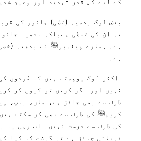
کے لیے کس قدر تہدید اور وعیدِ شدی
بعض لوگ بدھیہ (خصّی) جانور کی قرب
یہ ان کی غلطی ہےبلکہ بدھیہ جانور
ہے۔ ہمارے پیغمبرﷺ نے بدھیہ (خصی)
ہے۔
اکثر لوگ پوچھتے ہیں کہ مُردوں کی
نہیں اور اگر کریں تو کیوں کر کریں
طرف سے بھی جائز ہے، ماں، باپ، پیر
کریمﷺ کی طرف سے بھی کر سکتے ہیں،
کی طرف سے درست نہیں۔ اب رہی یہ با
قربانی جائز ہے تو گوشت کا کیا کی