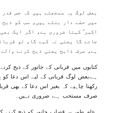
بعض لوگ یہ سمجھتے ہیں کہ جس قدر ا
میں حصّے دار بنتے ہیں، سب کو ذبح 
اکبر‘ کہنا ضروری ہے، اگر ایک بھی 
جائے گا یعنی نہ کہے گا، تو قربان
ہے، صرف ذابح یعنی ذبح کرنے والے 
کتابوں میں قربانی کے جانور کے ذبح کرن
ہے،بعض لوگ قربانی کے لیے اس دعا کو پ
رکھنا چاہیے کہ بغیر اس دعا کے بھی قربا
صرف مستحب ہے، ضروری نہیں۔
عام طور پر قصاب جانور کو ذبح کرنے کے ب