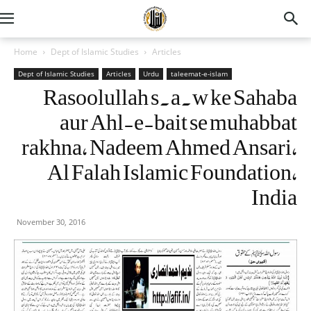
Home
Dept of Islamic Studies
Articles
Dept of Islamic Studies
Articles
Urdu
taleemat-e-islam
Rasoolullah s.a.w ke Sahaba
aur Ahl-e-bait se muhabbat
rakhna, Nadeem Ahmed Ansari,
Al Falah Islamic Foundation,
India
November 30, 2016