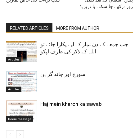
روزےرکھے جا سکتے یا نہیں؟
RELATED ARTICLES
MORE FROM AUTHOR
جب جمعے کے دن نماز کے لیے پکارا جائے تو
اللہ کے ذکر کی طرف لپکو
Articles
سورج اور چاند گرہن
Articles
Haj mein kharch ka sawab
Deeni message