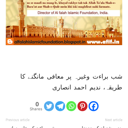
شب براءت وغیرہ پر معافی مانگنے کا
طریقہ، ندیم احمد انصاری
0
Shares
Previous article
Next article
پندرہ شعبان کے بعد نفلی
شب براءت کی خاص نمازیں