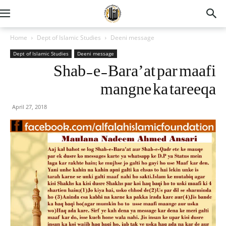
Home
Dept of Islamic Studies
Deeni message
Dept of Islamic Studies
Deeni message
Shab-e-Bara’at par maafi
mangne ka tareeqa
April 27, 2018