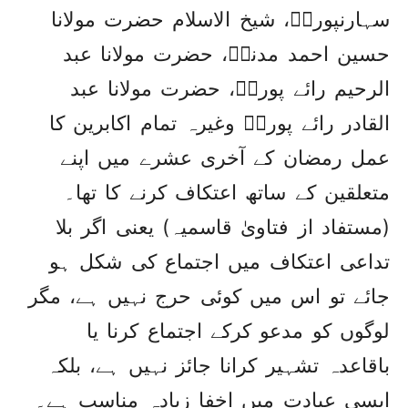
سہارنپوریؒ، شیخ الاسلام حضرت مولانا
حسین احمد مدنیؒ، حضرت مولانا عبد
الرحیم رائے پوریؒ، حضرت مولانا عبد
القادر رائے پوریؒ وغیرہ تمام اکابرین کا
عمل رمضان کے آخری عشرے میں اپنے
متعلقین کے ساتھ اعتکاف کرنے کا تھا۔
(مستفاد از فتاویٰ قاسمیہ) یعنی اگر بلا
تداعی اعتکاف میں اجتماع کی شکل ہو
جائے تو اس میں کوئی حرج نہیں ہے، مگر
لوگوں کو مدعو کرکے اجتماع کرنا یا
باقاعدہ تشہیر کرانا جائز نہیں ہے، بلکہ
ایسی عبادت میں اخفا زیادہ مناسب ہے۔