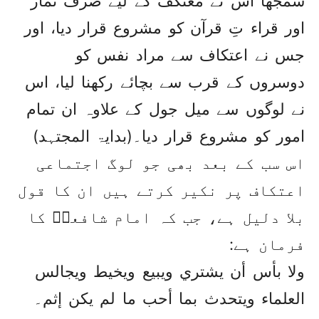
سمجھا اس نے معتکف کے لیے صرف نماز
اور قراء تِ قرآن کو مشروع قرار دیا، اور
جس نے اعتکاف سے مراد نفس کو
دوسروں کے قرب سے بچائے رکھنا لیا، اس
نے لوگوں سے میل جول کے علاوہ ان تمام
امور کو مشروع قرار دیا۔(بدایۃ المجتہد)
اس سب کے بعد بھی جو لوگ اجتماعی
اعتکاف پر نکیر کرتے ہیں ان کا قول
بلا دلیل ہے، جب کہ امام شافعیؒ کا
فرمان ہے:
ولا بأس أن يشتري ويبيع ويخيط ويجالس
العلماء ويتحدث بما أحب ما لم يکن إثم۔