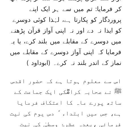
کر فرمایا: تم میں سے ہر ایک اپنے
پروردگار کو پکارتا ہے، لہٰذا کوئی دوسرے
کو ایذا نہ دے اور نہ اپنی آواز قرآن پڑھنے
میں دوسرے کے مقابلے میں بلند کرے، یا یہ
فرمایا کہ اپنی آواز دوسرے کے مقابلے میں
نماز کے اندر بلند نہ کرے۔ (ابوداود )
اس سے معلوم ہوتا ہے کہ حضور اقدس
ﷺ نے صحابہ کرامؓکی ایک جماعت کے
ساتھ پورے ماہ کا اعتکاف فرمایا
ہے، جس میں ابتداء ً دس یوم کی نیت
فرمائی ،بعدہ عشرۂ وسطیٰ کی نیت