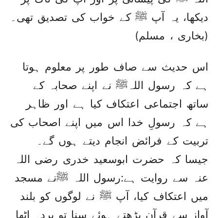
دیکھا، یہ آپ ﷺ کے خواب کی تصدیق تھی۔
(بخاری ، مسلم)
اس حدیث سے صاف طور پر معلوم ہوتا
ہے کہ رسول اللہﷺ نے اپنے صحابہ کے
ساتھ اجتماعی اعتکاف کیا ہے اور ظاہر
ہے کہ رسولِ خدا اس میں اپنے اصحاب کی
تربیت کے فرائض انجام دیتے ہوں گے۔
جیسا کہ حضرت ابوسعید خدری رضی اللہ
عنہ سے روایت ہے:‏‏‏رسول اللہ ﷺنے مسجد
میں اعتکاف کیا، آپ ﷺ نے لوگوں کو بلند
آواز سے قرآن پڑھتے ہوئے سنا تو پردہ اٹھا