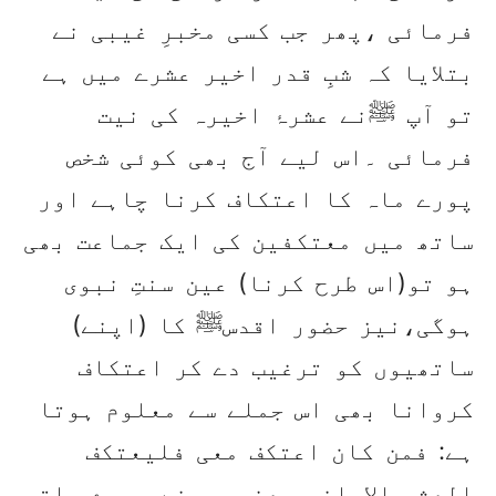
فرمائی ،پھر جب کسی مخبرِ غیبی نے
بتلایا کہ شبِ قدر اخیر عشرے میں ہے
تو آپ ﷺنے عشرۂ اخیرہ کی نیت
فرمائی ۔اس لیے آج بھی کوئی شخص
پورے ماہ کا اعتکاف کرنا چاہے اور
ساتھ میں معتکفین کی ایک جماعت بھی
ہو تو(اس طرح کرنا) عین سنتِ نبوی
ہوگی،نیز حضور اقدسﷺ کا (اپنے)
ساتھیوں کو ترغیب دے کر اعتکاف
کروانا بھی اس جملے سے معلوم ہوتا
ہے: فمن کان اعتکف معی فلیعتکف
العشر الاواخر یعنی جس نے میرے ساتھ