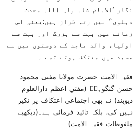
نگار ’الامام شاہ ولی اللہ محدث
دہلوی ؒ‘ میں رقم طراز ہیں:یعنی اس
زمانے میں بہت سے بزرگ اور بہت سے
اولیاء والد ماجد کے دوستوں میں سے
مسجد میں معتکف ہوتے تھے ۔
فقیہ الامت حضرت مولانا مفتی محمود
حسن گنگوہیؒ (مفتیِ اعظم دارالعلوم
دیوبند) نے بھی اجتماعی اعتکاف پر نکیر
نہیں کی، بلکہ تائید فرمائی ہے۔(دیکھیے
ملفوظات فقیہ الامت)