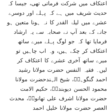
اعتکاف میں شرکت فرماتی تھی، جیسا کہ
حدیث شریف میں ہے کہ پہلے اور دوسرے
عشرے میں لیلۃ القدر کا نہ ہونا متعین ہو
جانے کے بعد آپ نے صحابہ سے یہ ارشاد
فرمایا تھا کہ جو لوگ پہلے میرے ساتھ
اعتکاف کر چکے ہیں، وہ اب چاہیں تو
میرے ساتھ آخری عشرے کا اعتکاف کر
لیں۔ فقیہ النفس حضرت مولانا رشید
احمد گنگوہیؒ، شیخ الہندحضرت مولانا
محمود الحسن دیوبندیؒ، حکیم الامت
حضرت مولانا اشرف علی تھانویؒ، محدث
العصر حضرت مولانا خلیل احمد