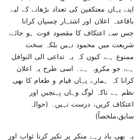
اپنے یہاں معتکفین کی تعداد بڑھانے کے لیے
باقاعدہ اعلان اور اشتہار چسپاں کرانا
جس سے اعتکاف کا مقصود فوت ہو جائے،
شریعت میں محمود نہیں بلکہ سخت
ممنوع ہے، کیوں کہ یہ تداعی الی النوافل
ہے، جو مکروہ ہے۔ اسی طرح یہ اعلان
کرانا کہ ہمارے یہاں قیام و طعام کا بھی
نظم ہے تاکہ لوگ وہاں پہنچیں اور
اعتکاف کریں، درست نہیں۔ (حوالہ
سابق،ملخصاً)
یہ بھی یاد رہے منکر پر نکیر کرنا ثواب اور