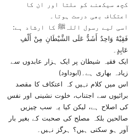
کچھ سیکھنے کو ملتا اور ان کا
اعتکاف بھی درست ہوتا۔
اسی لیے رسول اللہﷺ کا ارشاد ہے:
فَقِيْهٌ وَاحِدٌ أَشَدُّ عَلَی الشَّيْطَانِ مِنْ أَلْفِ
عَابِدٍ۔
ایک فقیہ شیطان پر ایک ہزار عابدوں سے
زیادہ بھاری ہے۔(ابوداود)
اس میں کلام نہیں کہ اعتکاف کا مقصد
برائیوں سے اجتناب، خلوت نشینی اور نفس
کی اصلاح ہے، لیکن کیا یہ سب چیزیں
صالحین بلکہ مصلح کی صحبت کے بغیر بار
آور ہو سکتی ہیں؟ ہرگز نہیں۔