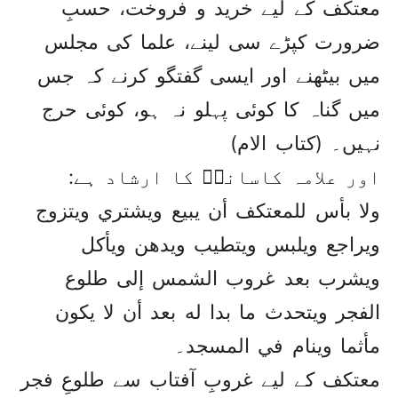
معتکف کے لیے خرید و فروخت، حسبِ
ضرورت کپڑے سی لینے، علما کی مجلس
میں بیٹھنے اور ایسی گفتگو کرنے کہ جس
میں گناہ کا کوئی پہلو نہ ہو، کوئی حرج
نہیں۔ (کتاب الام)
اور علامہ کاسانیؒ کا ارشاد ہے:
ولا بأس للمعتکف أن يبيع ويشتري ويتزوج
ويراجع ويلبس ويتطيب ويدهن ويأکل
ويشرب بعد غروب الشمس إلی طلوع
الفجر ويتحدث ما بدا له بعد أن لا يکون
مأثما وينام في المسجد۔
معتکف کے لیے غروبِ آفتاب سے طلوعِ فجر