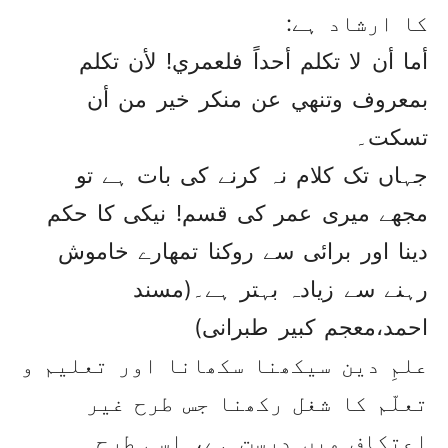
کا ارشاد ہے:
أما أن لا تکلم أحداً فلعمري! لأن تکلم
بمعروف وتنهي عن منکر خير من أن
تسکت۔
جہاں تک کلام نہ کرنے کی بات ہے تو
مجھے میری عمر کی قسم! نیکی کا حکم
دینا اور برائی سے روکنا تمھارے خاموش
رہنے سے زیادہ بہتر ہے۔(مسند
احمد،معجم کبیر طبرانی)
علمِ دین سیکھنا سکھانا اور تعلیم و
تعلّم کا شغل رکھنا جس طرح غیر
اعتکاف میں درست ہے، اسی طرح