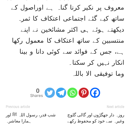
معروف پر نکیر کرنا گناہ ہے اوراصول کے
ساتھ کیے گئے اجتماعی اعتکاف کا ثمرہ
دیکھتے ہوئے ہی اکثر مشائخین نے اپنے
منتسبین کے ساتھ اعتکاف کا معمول رکھا
ہے، جس کے فوائد سے کوئی دانا و بینا
انکار نہیں کر سکتا۔
وما توفیقی الا باللہ
0
Shares
Previous article
Next article
روزہ دار جھگڑوں اور گالی گلوچ
شب قدر، رسول اللہ ﷺ اور
وغیرہ سے خود کو محفوظ رکھے
ہمارا معاشرہ