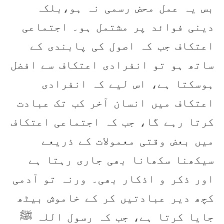
بس یہ عمل محض رسمی نہ ہو،بلکہ
دینی فوائد پر مشتمل ہو۔ اجتماعی
اعتکاف جب کہ اصول کی پابندی کے
ساتھ ہو تو انفرادی اعتکاف سے افضل
ہوسکتا ہے، اس لیے کہ انفرادی
اعتکاف میں انسان آخر کب تک عبادت
کرتا رہے گا، جب کہ اجتماعی اعتکاف
میں بعض وقتی معمولات کے ذریعے
سیکھنا سکھانا بھی جاری رہتا ہے
اور ذکر و اذکار بھی۔ ورنہ تو آدمی
کچھ دیر عبادتیں کر کے خاموش بیٹھ
جایا کرتا ہے، جب کہ رسول اللہ ﷺ