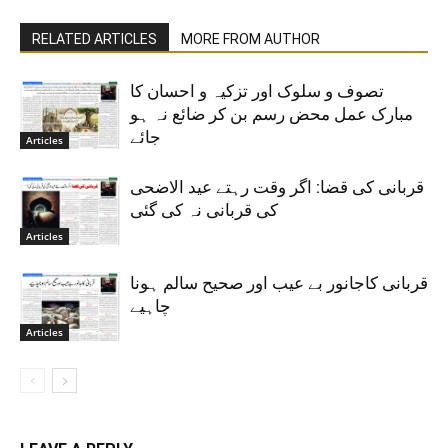
RELATED ARTICLES
MORE FROM AUTHOR
تصوف و سلوک اور تزکیہ و احسان کا
مبارک عمل محض رسم بن کر ضائع نہ ہو
جائے
Articles
قربانی کی قضا: اگر وقت رہتے عید الاضحی
کی قربانی نہ کی گئی
Articles
قربانی کاجانور بے عیب اور صحیح سالم ہونا
چاہیے
Articles