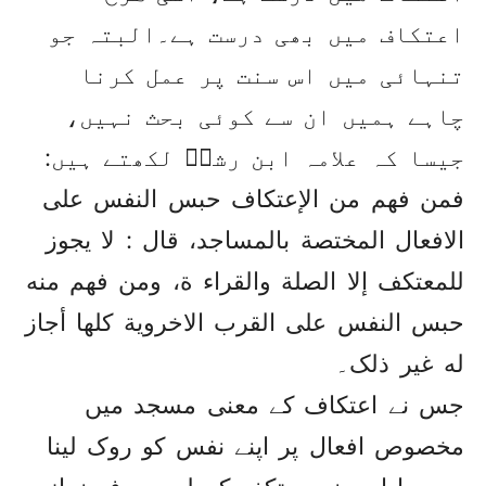
اعتکاف میں بھی درست ہے۔البتہ جو
تنہائی میں اس سنت پر عمل کرنا
چاہے ہمیں ان سے کوئی بحث نہیں،
جیسا کہ علامہ ابن رشدؒ لکھتے ہیں:
فمن فهم من الإعتکاف حبس النفس علی
الافعال المختصة بالمساجد، قال : لا يجوز
للمعتکف إلا الصلة والقراء ة، ومن فهم منه
حبس النفس علی القرب الاخروية کلها أجاز
له غير ذلک۔
جس نے اعتکاف کے معنی مسجد میں
مخصوص افعال پر اپنے نفس کو روک لینا