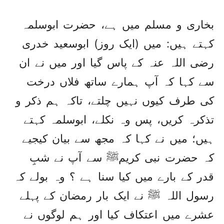
بخاری و مسلم میں ہے، حضرت ابوسلمہ
کہتے ہیں: میں (ایک روز) ابوسعید خدری
رضی اللہ عنہ کے پاس گیا اور میں نے ان
سے کہا کہ آپ ہمارے ساتھ فلاں درخت
کی طرف کیوں نہیں چلتے، تاکہ ہم ذکر و
تذکرہ کریں، پس وہ نکلے، ابوسلمہ کہتے
ہیں؛ میں نے کہا کہ مجھ سے بیان کیجیے
کہ حضرت نبی کریمﷺ سے آپ نے شبِ
قدر کے بارے میں کیا سنا ہے ؟ وہ بولے کہ
رسول اللہ ﷺ نے ایک بار رمضان کے پہلے
عشرے میں اعتکاف کیا اور ہم لوگوں نے