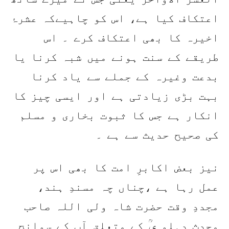
اعتکاف کیا ہے، اس کو چاہیےکہ عشرۂ
اخیرہ کا بھی اعتکاف کرے ۔ اس
طریقے کے سنت ہونے میں شبہ کرنا یا
بدعت وغیرہ کے جملے سے یاد کرنا
بہت بڑی زیادتی ہے اور ایسی چیز کا
انکار ہے جس کا ثبوت بخاری و مسلم
کی صحیح حدیث سے ہے ۔
نیز بعض اکابرِ امت کا بھی اس پر
عمل رہا ہے ،چناں چہ مسندِ ہند،
مجددِ وقت حضرت شاہ ولی اللہ صاحب
محدث دہلو یؒ کے متعلق آپ کے سوانح