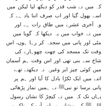
کہ میں نے شب قدر کو دیکھ لیا لیکن میں
اسے بھول گیا اور اب صرف اتنا یاد ہے کہ
وہ آخری عشرے میں طاق رات ہے اور
میں نے خواب میں یہ دیکھا کہ گویا میں
مٹی اور پانی میں سجدہ کر رہا ہوں، اس
وقت تک مسجد کی چھت چھوہارے کی
شاخ سے بنی تھی اور اس وقت ہم آسمان
میں کوئی چیز ابر وغیرہ نہ دیکھتے تھے،
اتنے میں ایک ٹکڑا بادل کا آیا اور ہم پر
پانی برسا تو نبیﷺ نے ہمیں نماز پڑھائی
یہاں تک کہ میں نے کیچڑ کا نشان رسول
اللہ ﷺ کی پیشانی پر اور آپ کی ناک پر