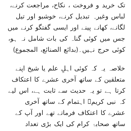
تک خرید و فروخت ، نکاح، مراجعت کرنے،
لباس وغیرہ تبدیل کرنے، خوشبو اور تیل
لگانے، کھانے پینے اور ایسی گفتگو کرنے میں
جس میں کوئی گناہ کی بات شامل نہ ہو،
کوئی حرج نہیں۔(بدائع الصنائع، المجموع)
خلاصہ یہ کہ کوئی اہلِ علم یا شیخ اپنے
متعلقین کے ساتھ آخری عشرے کا اعتکاف
کرتا ہے تو یہ حدیث سے ثابت ہے، اس لیے
کہ نبی کریمﷺ اہتمام کے ساتھ آخری
عشرے کا اعتکاف فرماتے تھے اور آپ کے
ساتھ صحابۂ کرام کی ایک بڑی تعداد