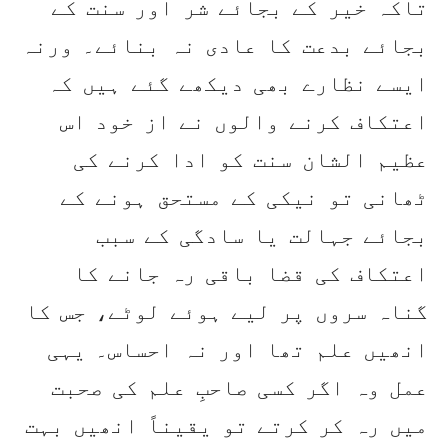
تاکہ خیر کے بجائے شر اور سنت کے
بجائے بدعت کا عادی نہ بنائے۔ ورنہ
ایسے نظارے بھی دیکھے گئے ہیں کہ
اعتکاف کرنے والوں نے از خود اس
عظیم الشان سنت کو ادا کرنے کی
ٹھانی تو نیکی کے مستحق ہونے کے
بجائے جہالت یا سادگی کے سبب
اعتکاف کی قضا باقی رہ جانے کا
گناہ سروں پر لیے ہوئے لوٹے، جس کا
انھیں علم تھا اور نہ احساس۔ یہی
عمل وہ اگر کسی صاحبِ علم کی صحبت
میں رہ کر کرتے تو یقیناً انھیں بہت