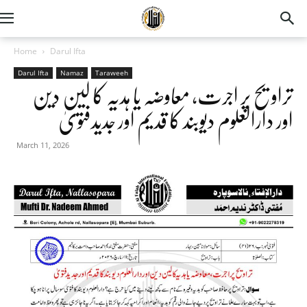
Home
Darul Ifta
Darul Ifta
Namaz
Taraweeh
تراویح پر اجرت، معاوضہ یا ہدیہ کا لین دین
اور دارالعلوم دیوبند کا قدیم اور جدیدفتویٰ
March 11, 2026