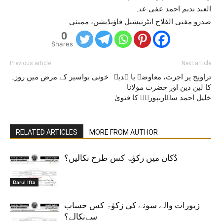
العبد ندیم احمد عفی عنہ
صدرو مفتی الفلاح انٹرنیشنل فاؤنڈیشن، ممبئی
0
Shares
Previous article
Next article
تراویح پر اجرت، معاوضہ یا ہدیہ
خونی بواسیر کے مرض میں روزہ
کا لین دین اور حضرت مولانا
خلیل احمد سہارنپوریؒ کا فتویٰ
RELATED ARTICLES
MORE FROM AUTHOR
دُکان میں زکوٰۃ کس طرح نکالیں؟
Darul Ifta
زیورات والے سونے کی زکوٰۃ کس حساب
سےنکالے؟