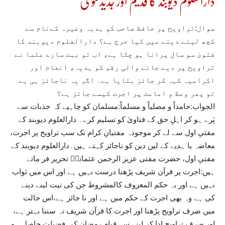
دارالعلوم دیوبند کا قدیم اور جدیدفتویٰ
سوال:تراویح پر حافظ صاحب کو ہدیہ وغیرہ کےنام سے
کچھ لینے دینے میں کیا حرج ہے؟ دارالعلوم دیوبند کا
فتویٰ سو سال پرانا ہو چکا ہے، اب تو بہت سارے علما نے
تراویح پر دیے جانے والی رقم کو ہدیہ، انعام اور
اکرامیہ کہہ کر جائز بتایا ہے۔ اگر یہ ناجائز ہی ہے
تو پھر وعظ و امامت پر اجرت کیسے جائز ہے؟
الجواب:حامداً و مصلیاً و مسلماً:مسلمان کو چاہیے کہ جذبات سے
پَرے ہو کر اہلِ حق کے فتاویٰ کو تسلیم کرے۔ دارالعلوم دیوبند کے
مفتیِ اول سے لے کر موجودہ مفتیانِ کرام تک سب تراویح پر اجرت،
معاضہ یا ہدیے کے لین دین کو ناجائز کہتے ہیں۔دارالعلوم دیوبند کے
مفتیِ اول، حضرت مفتی عزیز الرحمن عثمانیؒ تحریر فر ماتے
ہیں:اجرت پر قرآن شریف پڑھنا درست نہیں ہے اور اس میں ثواب
نہیں ہے اور بہ حکم المعروف کالمشروط جن کی نیت لینے دینے
کی ہے وہ بھی اجرت کے حکم میں ہے اور نا جائز ہے،اس حالت
میں صرف تراویح پڑھنا اور اجرت کا قرآن شریف نہ سننا بہتر ہے،
اور صرف تراویح ادا کر لینے سے قیامِ رمضان کی فضیلت حاصل ہو