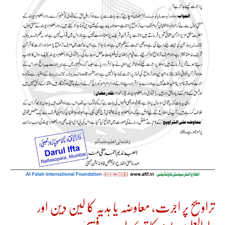
تراویح پر اجرت، معاوضہ یا ہدیہ کا لین دین اور