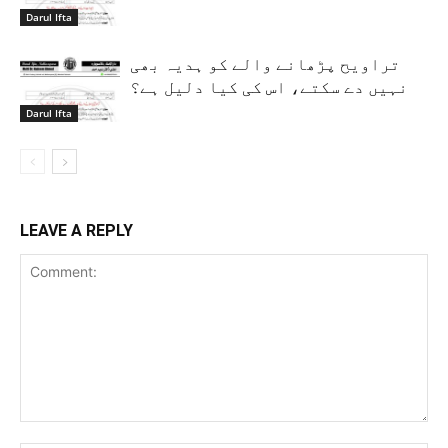
Darul Ifta
تراویح پڑھانے والے کو ہدیہ بھی
نہیں دے سکتے، اس کی کیا دلیل ہے؟
Darul Ifta
LEAVE A REPLY