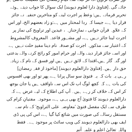
جائے گی۔[فتاویٰ دارا لعلوم دیوبند] ایک سوال کا جواب دیتے ہوئے
تحریر فرماتے ہیں: وعظ پر اجرت لینے کو متاخرین حنفیہ نے جائز
قرار دیا ہے، جیسا کہ ردا لمحتار میں ہے:و زاد بعضهم الخ، اور اس
کے علاوہ قرآن خوانی ، نمازِجنازہ ، عیدین اور تراویح کی نماز پر
اجرت لینا جائز نہیں ہے، اور مشہور قاعدہ المعروف کالمشروط
کے اعتبار سے مذکورہ اجرت کو صدقہ نام دینا مفیدِ حلت نہیں ہے
اور اسے جائز قرار دینے والے اور حرام امور کو رائج کرنے والے بدعتی
اور گنہ گار ہیں،اقتدا کے لائق نہیں ہیں اور فسق کے نام کے زیادہ
حق دار ہیں۔[فتاویٰ دارالعلوم دیوبند] [ماخوذ از فقہِ رمضان]
رہی یہ بات کہ یہ فتویٰ سو سال پرانا ہے، پھر تو اور بھی افسوس
کی بات ہے کہ کچھ لوگ اب تک اس سے ناواقف ہیں یا جان بوجھ
کر اس کے خلاف کر رہے ہیں۔ آپ کی اطلاع کے لیے عرض ہے کہ
دارالعلوم دیوبند کا فتویٰ آج بھی یہی ہے، موجودہ مفتیانِ کرام کی
طرف سے ایک مفصل فتویٰ ’معاوضہ علی التراویح‘ کے نام سے
مستقل رسالے کی صورت میں شائع کیا گیا ہے، اس کی پی ڈی
ایف بھی دارالعلوم دیوبند کی ویب سائٹ پر موجود ہے۔ فقط
واللہ تعالیٰ اعلم و علمہ أتم