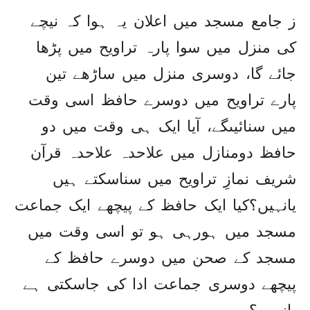
ز جامع مسجد میں اعلان یہ ہوا کہ نیچے
کی منزل میں سوا پارہ تراویح میں پڑھا
جائے گا، دوسری منزل میں ساڑھے تین
پارے تراویح میں دوسرے حافظ اسی وقت
میں سنائیںگے، آیا ایک ہی وقت میں دو
حافظ دومنازل میں علاحدہ علاحدہ قرآن
شریف نمازِ تراویح میں سناسکتے ہیں
یانہیں؟کیا ایک حافظ کے پیچھے ایک جماعت
مسجد میں ہورہی ہو تو اسی وقت میں
مسجد کے صحن میں دوسرے حافظ کے
پیچھے دوسری جماعت ادا کی جاسکتی ہے