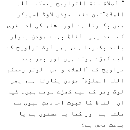
’’الصلاة سنة التراویح رحمکم اللہ
الصلاة‘‘تین دفعہ مؤذن لاؤڈ اسپیکر
میں پکارتا ہے اور عشاء کی ادا فرض
کے بعد یہی الفاظ پہلے مؤذن بآواز
بلند پکارتا ہے، پھر لوگ تراویح کے
لیے کھڑے ہوتے ہیں اور پھر بعد
تراویح کے ’’الصلاة واجب الوتر رحمکم
اللہ الصلوٰة‘‘ مؤذن پکارتا ہے، پھر
لوگ وتر کے لیے کھڑے ہوتے ہیں۔ کیا
ان الفاظ کا ثبوت احادیثِ نبوی سے
ملتا ہے اور کیا یہ مسنون ہے یا
بدعت محض ہے؟