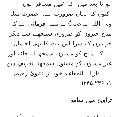
ہو یا بعد میں- کہ ’میں مسافر ہوں‘
-کیوں کہ یہاں ضرورت ہے۔ حضرت شاہ
ولی اللہ صاحب نے تنبیہ فرمائی ہے کہ
مباح چیزوں کو ضروری سمجھنے سے دیگر
خرابیوں کے سوا اس بات کا بھی احتمال
ہے کہ مباح کو مسنون سمجھ لیا جائے اور
غیر مسنون کو مسنون سمجھنا تحریفِ دین
ہے۔ (ازالۃ الخفاء،ماخوذ از فتاویٰ رحیمیہ
۱/ ۲۴۵،۲۴۶)
تراویح میں سامع
ز نمازِ تراویح میں جو حافظ قرآن