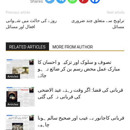
Shares
Previous article
Next article
تراویح سے متعلق چند ضروری
روزے کی حالت میں شہوانی
مسائل
افعال اور مسائل
RELATED ARTICLES
MORE FROM AUTHOR
تصوف و سلوک اور تزکیہ و احسان کا
مبارک عمل محض رسم بن کر ضائع نہ ہو
جائے
Articles
قربانی کی قضا: اگر وقت رہتے عید الاضحی
کی قربانی نہ کی گئی
Articles
قربانی کاجانور بے عیب اور صحیح سالم ہونا
چاہیے