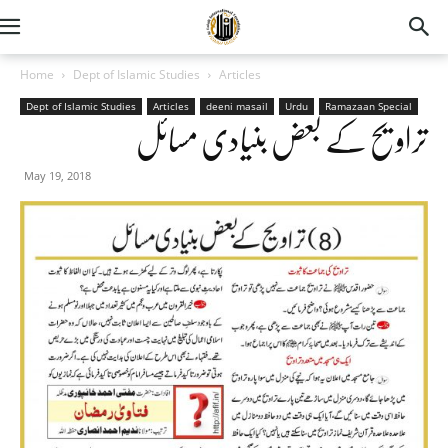
Home
Dept of Islamic Studies
Articles
Dept of Islamic Studies
Articles
deeni masail
Urdu
Ramazaan Special
تراویح کے بعض بنیادی مسائل
May 19, 2018