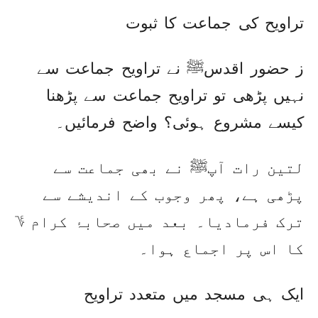
تراویح کی جماعت کا ثبوت
ز حضور اقدسﷺ نے تراویح جماعت سے
نہیں پڑھی تو تراویح جماعت سے پڑھنا
کیسے مشروع ہوئی؟ واضح فرمائیں۔
لتین رات آپﷺ نے بھی جماعت سے
پڑھی ہے، پھر وجوب کے اندیشے سے
ترک فرمادیا۔ بعد میں صحابۂ کرام ؇
کا اس پر اجماع ہوا۔
ایک ہی مسجد میں متعدد تراویح