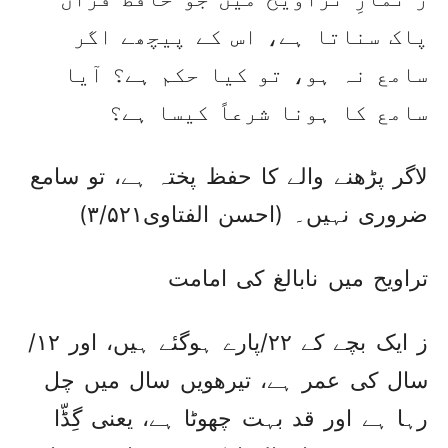
پاک سناتا ہے، اس کے پیچھے اگر
سامع نہ ہو، تو کیا حکم ہے؟ آیا
سامع کا ہونا شرعاً کیسا ہے؟
لاگر پڑھنے والے کا حفظ پختہ ہے، تو سامع
ضروری نہیں۔ (احسن الفتاوی۳/۵۲۱)
تراویح میں نابالغ کی امامت
ز ایک بچے کے ۲۲/پارے ہوگئے ہیں، اور ۱۲/
سال کی عمر ہے، تیرھویں سال میں چل
رہا ہے اور قد بہت چھوٹا ہے، یعنی گِڈّا