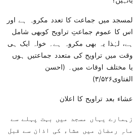
یانہیں؟
لمسجد میں جماعت کا تعدد مکروہ ہے اور
اس کا عموم جماعتِ تراویح کوبھی شامل
ہے، لہٰذا یہ بھی مکروہ ہے۔ خواہ ایک ہی
وقت میں تراویح کی متعدد جماعتیں ہوں
یا مختلف اوقات میں۔ (احسن
الفتاوی۳/۵۲۶)
عشاء بعد تراویح کا اعلان
زہمارے یہاں مسجد میں بہت پہلے سے
ماہِ رمضان میں عشاء کی اذان سے قبل