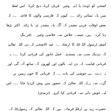
اضحی کو اونٹ یا دُنبہ وغیرہ قربان کرنا، ذبح کرنا۔ اس لفظ
میں یاے تمنائی زائد ہے، کیوں کہ فارسی والوں کا قاعدہ ہے کہ
بعض اوقات عربی مصدر کے آگے یاے مصدر ’ی‘ یا زائدہ اکثر بڑھا
دیا کرتے ہیں، جیسے: خلاص سے خلاصی وغیرہ۔ (فرہنگِ
آصفیہ)رسول اللہﷺ کا ارشاد ہے: عید الاضحی کے دن اللہ تعالیٰ
کے نزدیک سب سے پسندیدہ عمل جانور کی قربانی کرنا ہے، یہ
قربانی قیامت کے دن اپنے بالوں اور کھروں کے ساتھ آئے گی اور
یہ بہت ہی خوشی کی بات ہے کہ قربانی کا خون زمین پر
گرنے سے پہلے اللہ تعالیٰ کے حضور میں پیش کردیا جاتا ہے، اس
لیے خوش دلی سے قربانی کیا کرو۔ (ترمذی)
حضرت زید بن ارقمؓ فرماتے ہیں کہ اللہ تعالیٰ کے رسولﷺ کے