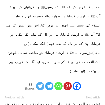
صحابہ نے عرض کیا: اے اللہ کے رسولﷺ! یہ قربانیاں کیا ہیں؟
آپ ﷺ نے ارشاد فرمایا: یہ تمھارے والد حضرت ابراہیم علیہ
السلام کی سنت ہے۔ انھوں نے عرض کیا: اس میں ہمیں کیا ملے
گا؟ آپ ﷺ نے ارشاد فرمایا: ہر ہر بال کے بدلے ایک نیکی اور
فرمایا: اون کے ہر بال کے بدلے (بھی) ایک نیکی۔(ابن
ماجہ)نیزرسول اللہﷺ نے ارشاد فرمایا: جو صاحبِ نصاب، باوجود
استطاعت کے قربانی نہ کرے، وہ ہماری عید گاہ کے قریب بھی
نہ پھٹکے۔ (ابن ماجہ)
0
Shares
Previous article
Next article
عشرۂ ذی الحجہ کے فضائل اور
حصوں والی قربانی میں رقم دیتے