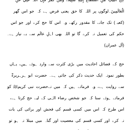
الْعَالَمِينَ۔لوگوں پر اللہ کا حق یعنی فرض ہے کہ جو اس گھر
(کعبہ) تک جانے کا مقدور رکھے وہ اس کا حج کرے اور جو اس
حکم کی تعمیل نہ کرے گا تو اللہ بھی اہلِ عالَم سے بے نیاز ہے۔
(آل عمران)
حج کے فضائل احادیث میں بڑی کثرت سے وارد ہوئے ہیں، یہاں
بطور نمونہ ایک حدیث ذکر کی جاتی ہے۔ حضرت ابو ہرہریرہؓ
سے روایت ہے، وہ فرماتے ہیں کہ میں نےحضرت نبی کریمﷺ کو
فرماتے ہوئے سنا کہ جو شخص رضاء الہٰی کے لیے حج کرتا ہے،
اس طرح کہ اس میں کسی قسم کی فحش اور برائی کی بات
نہ کرے اور کسی قسم کی معصیت اور گناہ میں مبتلا نہ ہو تو