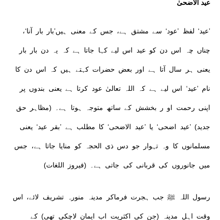
عید الاضحیٰ
’عید‘ لفظ ’عود‘ سے مشتق ہے، جس کے معنی ہیں’بار بار آنا‘،
چناں چہ اس دن کو عید اس لیے کہا جاتا ہے کہ یہ دن بار بار
یعنی ہر سال آتا ہے اور بعض حضرات کہتے ہیں کہ اس دن کا
نام ’عید‘ اس لیے ہے کہ اللہ تعالیٰ عود کرتا ہے یعنی بندوں پر
اپنی رحمت او ر بخشش کے ساتھ متوجہ ہوتا ہے۔ (مظاہر حق
جدید) ’عید اضحی‘ یا ’عید الاضحی‘ کا مطلب ہے ’بقر عید‘ یعنی
مسلمانوں کا وہ تہوار جو دس ذی الحجہ کو منایا جاتا ہے، جس
میں جانوروں کی قربانی کی جاتی ہے۔ (فیروز اللغات)
رسول اللہ ﷺ جب ہجرت فرماکر مدینہ منورہ تشریف لائے، اس
وقت اہل مدینہ (جن کی اکثریت اب ایمان لاچکی تھی) کے