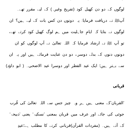
لوگوں کے دو دن کھیل کود (تفریح وغیرہ) کے لیے مقرر تھے۔
آپﷺ نے دریافت فرمایا: یہ دونوں دن کس بات کے لیے ہیں؟ ان
لوگوں نے بتایا کہ ایامِ جاہلیت میں ہم لوگ کھیل کود کرتے تھے،
تو آپ ﷺ نے ارشاد فرمایا کہ اللہ تعالیٰ نے آپ لوگوں کو ان
دونوں دنوں کے بدلے دوسرے دو دن عنایت فرمائے ہیں اور یہ ان
سے بہتر ہیں؛ ایک عید الفطر اور دوسرا عید الاضحی۔ ( ابو داؤد)
قربانی
’القربان‘کے معنی ہیں ہر وہ چیز جس سے اللہ تعالیٰ کی قُرب
جوئی کی جائے اور عرف میں قربان بمعنی ’نسکیۃ‘ یعنی ’ذبیحۃ‘
کے آتے ہیں۔ (مفردات القرآن)قربانی کرنے کا مطلب ہے؛عیدِ