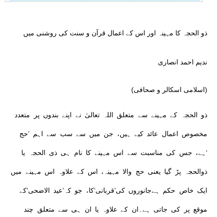
ذو الحجہ کا مہینہ اور اس کے اعمال قرآن و سنت کی روشنی میں
ندیم احمد انصاری
(اسلامی اسکالر و صحافی)
ذو الحجہ کے مہینے سے متعلق اللہ تعالیٰ نے اپنے بندوں پر متعدد
مخصوص اعمال عائد کیے ہیں، جن میں سے سب سے اہم ’حج
‘ہے، جس کی مناسبت سے اس مہینے کا نام ہی ذی الحجہ یا
ذوالحجہ پڑ گیا یعنی حج والا مہینہ، اس کے علاوہ اس مہینے میں
ایک خاص حکم ہےجانوروں کی’قربانی‘کا، جو کہ’عید الاضحی‘کے
موقع پر کی جاتی ہے۔ان کے علاوہ یا ان ہی سے متعلق چند