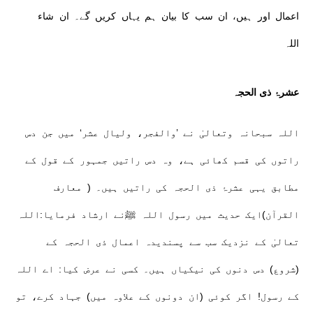
اعمال اور ہیں، ان سب کا بیان ہم یہاں کریں گے۔ ان شاء
اللہ
عشرۂ ذی الحجہ
اللہ سبحانہ وتعالیٰ نے ’والفجر، ولیال عشر‘ میں جن دس
راتوں کی قسم کھائی ہے، وہ دس راتیں جمہور کے قول کے
مطابق یہی عشرۂ ذی الحجہ کی راتیں ہیں۔ ( معارف
القرآن)ایک حدیث میں رسول اللہ ﷺنے ارشاد فرمایا:اللہ
تعالیٰ کے نزدیک سب سے پسندیدہ اعمال ذی الحجہ کے
(شروع) دس دنوں کی نیکیاں ہیں۔ کسی نے عرض کیا: اے اللہ
کے رسول! اگر کوئی (ان دونوں کے علاوہ میں) جہاد کرے، تو