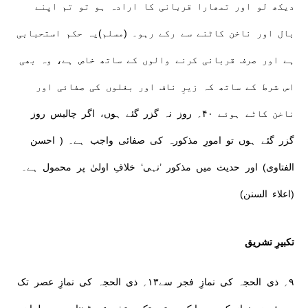
دیکھ لو اور تمھارا قربانی کا ارادہ ہو تو تم اپنے
بال اور ناخن کاٹنے سے رکے رہو۔ (مسلم)یہ حکم استحبابی
ہے اور صرف قربانی کرنے والوں کے ساتھ خاص ہے، وہ بھی
اس شرط کے ساتھ کہ زیرِ ناف اور بغلوں کی صفائی اور
ناخن کاٹے ہوئے ۴۰؍ روز نہ گزر گئے ہوں، اگر چالیس روز
گزر گئے ہوں تو امورِ مذکورہ کی صفائی واجب ہے۔ ( احسن
الفتاوی) اور حدیث میں مذکور ’نہی‘ خلافِ اولیٰ پر محمول ہے۔
(اعلاء السنن)
تکبیرِ تشریق
۹؍ ذی الحجہ کی نمازِ فجر سے۱۳؍ ذی الحجہ کی نمازِ عصر تک