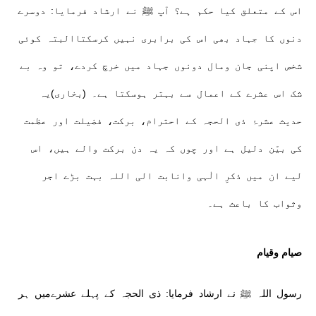
اس کے متعلق کیا حکم ہے؟ آپ ﷺ نے ارشاد فرمایا: دوسرے
دنوں کا جہاد بھی اس کی برابری نہیں کرسکتاالبتہ کوئی
شخص اپنی جان ومال دونوں جہاد میں خرچ کردے، تو وہ بے
شک اس عشرے کے اعمال سے بہتر ہوسکتا ہے۔ (بخاری)یہ
حدیث عشرۂ ذی الحجہ کے احترام، برکت، فضیلت اور عظمت
کی بیّن دلیل ہے اور چوں کہ یہ دن برکت والے ہیں، اس
لیے ان میں ذکرِ الٰہی وانابت الی اللہ بہت بڑے اجر
وثواب کا باعث ہے۔
صیام وقیام
رسول اللہ ﷺ نے ارشاد فرمایا: ذی الحجہ کے پہلے عشرےمیں ہر