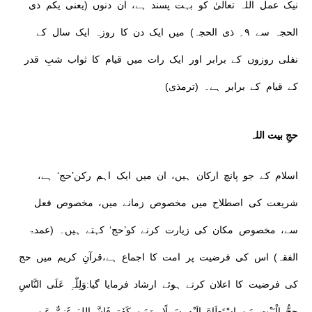
نیک عمل اللہ تعالیٰ کو بہت پسند ہے، ان دنوں (یعنی یکم ذی
الحجہ سے ۹؍ ذی الحجہ) میں ایک دن کا روزہ ایک سال کے
نفلی روزوں کے برابر اور ایک رات میں قیام کا ثواب شبِ قدر
کے قیام کے برابر ہے۔ (ترمذی)
حجِ بیت اللہ
اسلام کے جو پانچ ارکان ہیں، ان میں ایک اہم رکن’حج‘ ہے،
شریعت کی اصطلاح میں مخصوص زمانے میں، مخصوص فعل
سے، مخصوص مکان کی زیارت کرنے کو’حج‘ کہتے ہیں۔ (عمدۃ
الفقہ) اس کی فرضیت پر امت کا اجماع ہے،قرآنِ کریم میں حج
کی فرضیت کا اعلان کرتے ہوئے ارشاد فرمایا گیا:وَلِلّٰہِ عَلَى النَّاسِ
حِجُّ الْبَيْتِ مَنِ اسْتَطَاعَ إِلَيْهِ سَبِيلًا، وَمَن كَفَرَ فَإِنَّ اللہَ غَنِيٌّ عَنِ