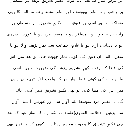
ہر فرض نماز کے بعد ایک مرتبہ تکبیرِ تشریق پڑھنا ہر مسلمان
پر واجب ہے، امام ابویوسف اور امام محمد رحمہما اللہ کا یہی
مسلک ہے اور اسی پر فتویٰ ہے۔ تکبیرِ تشریق ہر مسلمان پر
واجب ہے، خواہ وہ مسافر ہو یا مقیم، مرد ہو یا عورت، شہری
ہو یا دیہاتی، آزاد ہو یا غلام، جماعت سے نماز پڑھنے والا ہو یا
منفرد، البتہ ان دنوں کی کوئی نماز چھوٹ جائے تو بعد میں اس
کی قضا کے وقت تکبیرِ تشریق پڑھنے کی ضرورت نہیں، اسی
طرح پہلے کی کوئی قضا نماز جو کہ واجب الادا تھی، ان دنوں
میں اس کی قضا کرے، تو بھی تکبیرِ تشریق نہیں کہی جائے
گی۔یہ تکبیر مرد متوسط بلند آواز سے اور عورتیں آہستہ آواز
سے پڑھیں۔ (خلاصۃ الفتاویٰ)علماء نے لکھا ہے کہ نمازِ عید کے بعد
بھی تکبیرِ تشریق کا وجوب معلوم ہوتا ہے، کیوں کہ یہ نماز بھی