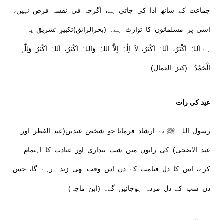
جماعت کے ساتھ ادا کی جاتی ہے، اگرچہ فی نفسہ فرض نہیں،
اسی پر مسلمانوں کا توارث ہے۔ (بحرالرائق)تکبیرِ تشریق یہ
ہے:اَللہُ اَکْبَرُ، اَللہُ اَکْبَرُ، لاَ اِلٰہَ اِلاَّ اللہُ وَاللہُ اَکْبَرُ، اَللہُ اَکْبَرُ وَلِلّٰہِ
الْحَمْدُ۔ (کنز العمال)
عید کی رات
رسول اللہ ﷺ نے ارشاد فرمایا:جو شخص عیدین(عید الفطر اور
عید الاضحی) کی راتوں میں شب بیداری اور عبادت کا اہتمام
کرے، اس کا دل قیامت کے دن اس وقت بھی زندہ رہے گا، جس
دن سب کے دل مردہ ہوجائیں گے۔ (ابن ماجہ)