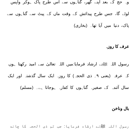
وہ حج کے بعد اپنے گھر، گناہوں سے اس طرح پاک ہوکر واپس
لوٹے گا، جس طرح پیدائش کے وقت ماں کے پیٹ سے گناہوں سے
پاک، دنیا میں آیا تھا۔ (بخاری)
عرفے کا روزہ
رسول اللہ ﷺنے ارشاد فرمایا:میں اللہ تعالیٰ سے امید رکھتا ہوں
کہ عرفہ (یعنی ۹؍ ذی الحجہ) کا روزہ ایک سال گذشتہ اور ایک
سال آئندہ کے صغیرہ گناہوں کا کفارہ ہوجاتا ہے۔ (مسلم)
بال وناخن
رسول اللہ ﷺنے ارشاد فرمایا: جب تم ذی الحجہ کا چاند