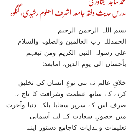
محمدساجدکھجناوری
مدرس حدیث وفقہ جامعہ اشرف العلوم رشیدی، گنگوہ
بسم اللہ الرحمن الرحیم
الحمدللہ رب العالمین والصلوۃ والسلام
علی رسولہ النبی الکریم ومن تبعہم
بأحسان الی یوم الدین، امابعد:
خلاقِ عالم نے بنی نوعِ انساں کی تخلیق
کرنے کے ساتھ عظمت وشرافت کا تاج نہ
صرف اس کے سرپر سجایا بلکہ دنیا وآخرت
میں حصولِ سعادت کے لیے آسمانی
تعلیمات وہدایات کاجامع دستور اپنے