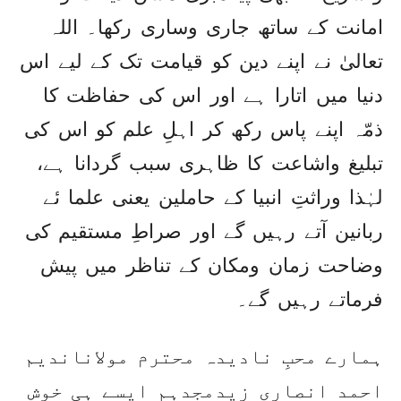
امانت کے ساتھ جاری وساری رکھا۔ اللہ
تعالیٰ نے اپنے دین کو قیامت تک کے لیے اس
دنیا میں اتارا ہے اور اس کی حفاظت کا
ذمّہ اپنے پاس رکھ کر اہلِ علم کو اس کی
تبلیغ واشاعت کا ظاہری سبب گردانا ہے،
لہٰذا وراثتِ انبیا کے حاملین یعنی علما ئے
ربانین آتے رہیں گے اور صراطِ مستقیم کی
وضاحت زمان ومکان کے تناظر میں پیش
فرماتے رہیں گے۔
ہمارے محبِ نادیدہ محترم مولاناندیم
احمد انصاری زیدمجدہم ایسے ہی خوش