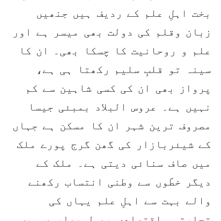
بخت اہلِ علم کے ردیف ہیں جنھیں
زبان وقلم کی دولت بھی میسر ہے اور
علم و روحانیت کا چسکا بھی۔ ان کا
سینہ تو قلبِ سلیم رکھتا ہی ہے،
پرواز بھی ان کی کسی شاہین سے کم
نہیں ہے۔ عروس البلاد بمبئی جیسا
مصروف ترین شہر ان کا مسکن ہے جہاں
کے شیئربازار کی گھن گرج پورے ملک
میں صاف سنائی دیتی ہے۔ ملک کے
دیگر خطّوں سے وطنی انتساب رکھنے
والے بہت سے اہلِ علم یہاں کی
تجارتی واقتصادی بھول بھلیوں میں