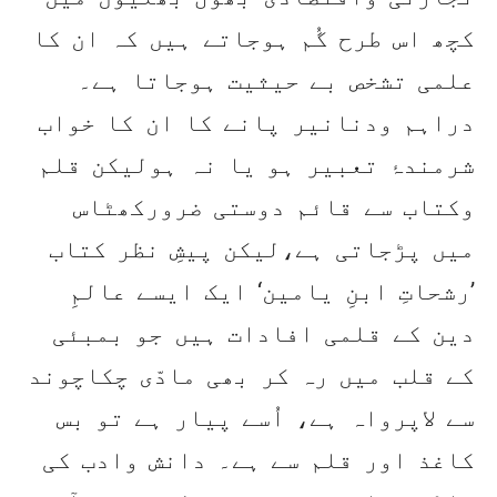
کچھ اس طرح گُم ہوجاتے ہیں کہ ان کا
علمی تشخص بے حیثیت ہوجاتا ہے۔
دراہم ودنانیر پانے کا ان کا خواب
شرمندۂ تعبیر ہو یا نہ ہولیکن قلم
وکتاب سے قائم دوستی ضرورکھٹاس
میں پڑجاتی ہے،لیکن پیشِ نظر کتاب
’رشحاتِ ابنِ یامین‘ ایک ایسے عالمِ
دین کے قلمی افادات ہیں جو بمبئی
کے قلب میں رہ کر بھی مادّی چکاچوند
سے لاپرواہ ہے، اُسے پیار ہے تو بس
کاغذ اور قلم سے ہے۔ دانش وادب کی