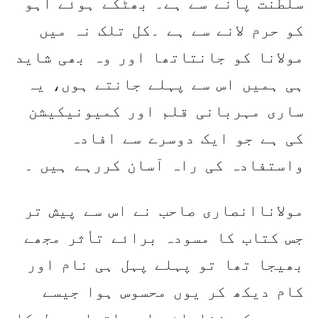
سلطنت پانے سے ہے۔ بھٹکے ہوئے آہو
کو حرم لانے سے ہے ۔کل تلک نہ میں
مولانا کو جانتاتھا اور وہ بھی شاید
ہی ہمیں اس سے پہلے جانتے ہوں، یہ
ساری مہربانی قلم اور کمیونیکیشن
کی ہے جو ایک دوسرے سے افادہ
واستفادہ کی راہ آسان کررہے ہیں ۔
مولاناانصاری صاحب نے اس سے پیش تر
جس کتاب کا مسودہ برائے تأثر مجھے
بھیجا تھا تو پہلے پہل ہی نام اور
کام دیکھ کر یوں محسوس ہوا جیسے
برسوں کی شناسائی اور اتحادِ عمل کا