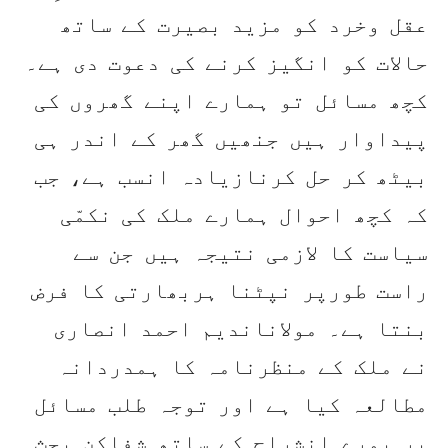
عقل وخرد کو مزید بصیرت کے ساتھ
حالات کو انگیز کرنے کی دعوت دی ہے۔
کچھ مسائل تو ہمارے اپنے گھروں کی
پیداوار ہیں جنھیں گھر کے اندر ہی
بیٹھ کر حل کرنازیادہ انسب ہے، جب
کہ کچھ احوال ہمارے ملک کی نکمّی
سیاست کا لازمی نتیجہ ہیں جن سے
راست طورپر نپٹنا ہربھارتی کا فرض
بنتا ہے۔ مولاناندیم احمد انصاری
نے ملک کے منظرنامہ کا ہمدردانہ
مطالعہ کیا ہے اور توجہ طلب مسائل
پر پورے انشراح کے ساتھ شفاکن بحث