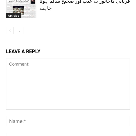
قربانی کاجانور بے عیب اور صحیح سالم ہونا
چاہیے
Articles
LEAVE A REPLY