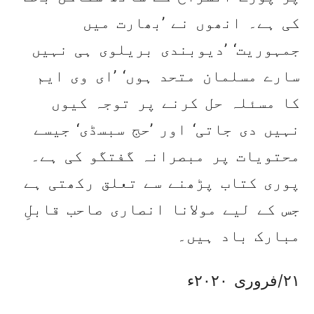
کی ہے۔ انھوں نے ’بھارت میں
جمہوریت‘ ’دیوبندی بریلوی ہی نہیں
سارے مسلمان متحد ہوں‘ ’ای وی ایم
کا مسئلہ حل کرنے پر توجہ کیوں
نہیں دی جاتی‘ اور ’حج سبسڈی‘ جیسے
محتویات پر مبصرانہ گفتگو کی ہے۔
پوری کتاب پڑھنے سے تعلق رکھتی ہے
جس کے لیے مولانا انصاری صاحب قابلِ
مبارک باد ہیں۔
۲۱/فروری ۲۰۲۰ء