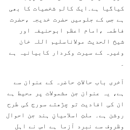
کیاگیا ہے۔ایک کالم شخصیات کا بھی
ہے جس کے جلومیں حضرت خدیجہ ،حضرت
فاطمہ ،امام اعظم ابوحنیفہ اور
شیخ الحدیث مولاناسلیم اللہ خان
وغیرہ کے سیرت وکردار کابیانیہ ہے
۔
آخری باب حالاتِ حاضرہ کے عنوان سے
ہے، یہ عنوان جن مشمولات پر محیط ہے
ان کی افادیت تو چڑھتے سورج کی طرح
روشن ہے۔ ملتِ اسلامیانِ ہند جن احوال
وظروف سے نبرد آزما ہے اس نے اہلِ