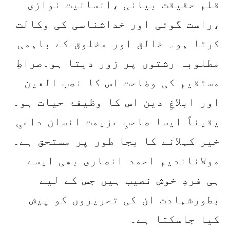
قلم حقیقت بیانی ،انسانیت نوازی
،راست گوئی اور خداشناسی کی وکالت
کرتا ہو۔ خالق اور مخلوق کے باہمی
مطلوبہ رشتوں پر زور دیتا ہو۔صراطِ
مستقیم کی وضاحت اس کا نصب العین
اور ابلاغِ دین اس کا وظیفۂ حیات ہو۔
یقیناً ایسا صاحبِ عزیمت انسان داعیِ
خیر کہلانے کا بجا طور پر مستحق ہے۔
مولاناندیم احمد انصاری بھی ایسے
ہی فردِ خوش نصیب ہیں جس کے لیے
بطورشہادت ان کی تحریروں کو پیش
کیا جاسکتا ہے۔