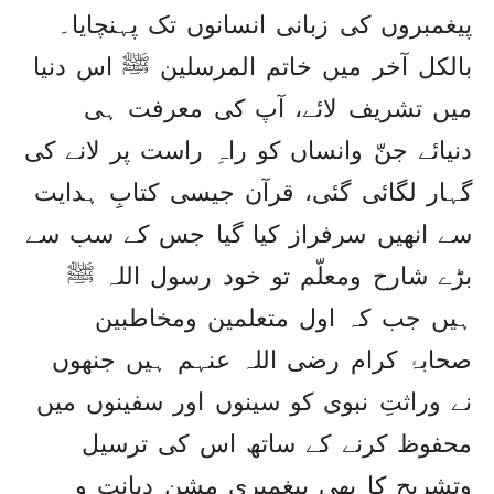
پیغمبروں کی زبانی انسانوں تک پہنچایا۔
بالکل آخر میں خاتم المرسلین ﷺ اس دنیا
میں تشریف لائے، آپ کی معرفت ہی
دنیائے جنّ وانساں کو راہِ راست پر لانے کی
گہار لگائی گئی، قرآن جیسی کتابِ ہدایت
سے انھیں سرفراز کیا گیا جس کے سب سے
بڑے شارح ومعلّم تو خود رسول اللہ ﷺ
ہیں جب کہ اول متعلمین ومخاطبین
صحابۂ کرام رضی اللہ عنہم ہیں جنھوں
نے وراثتِ نبوی کو سینوں اور سفینوں میں
محفوظ کرنے کے ساتھ اس کی ترسیل
وتشریح کا بھی پیغمبری مشن دیانت و