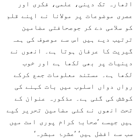
اٹھارہ تک دینی، علمی، فکری اور
عصری موضوعات پر مولانا نے اپنے قلم
کو سلامی دے کر جوصحافتی مضامین
ترتیب دیے ہیں اس سے موصوف کی ہمہ
گیریت کا عرفان ہوتا ہے۔ انھوں نے
دینیات پر بھی لکھا ہے اور خوب
لکھا ہے۔ مستند معلومات جمع کرکے
رواں دواں اسلوب میں بات کہنے کی
کوشش کی گئی ہے۔ مذکورہ عنوان کے
تحت انھوں نے کئی مضامین تحریر کیے
ہیں جیسے ’صحابۂ کرام پوری امت میں
سب سے افضل ہیں‘ ’عشرۂ مبشرہ‘