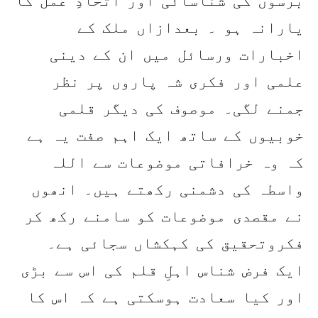
یارانہ ہو ۔ بعدازاں ملک کے
اخبارات ورسائل میں ان کے دینی
علمی اور فکری شہ پاروں پر نظر
جمنے لگی۔ موصوف کی دیگر قلمی
خوبیوں کے ساتھ ایک اہم صفت یہ ہے
کہ وہ خرافاتی موضوعات سے اللہ
واسطہ کی دشمنی رکھتے ہیں۔ انھوں
نے مقصدی موضوعات کو سامنے رکھ کر
فکروتحقیق کی کہکشاں سجائی ہے۔
ایک فرض شناس اہلِ قلم کی اس سے بڑی
اور کیا سعادت ہوسکتی ہے کہ اس کا