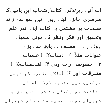
اب آئیے زیرِتذکرہ کتاب’رشحاتِ ابنِ یامین‘کا
سرسری جائزہ لیتے ہیں ۔تین سو سے زائد
صفحات پر مشتمل یہ کتاب اپنے اندر علم
وتحقیق اور فکر ونظر کے موتی سمیٹے
ہوئے ہے ۔ مصنف نے پانچ چھے بڑے
عنوانات مثلاً ۝۱دینیات۝۲ علمیات
۝۳خصوصی رات ودن ۝۴شخصیات۝۵
متفرقات اور ۝۶حالاتِ حاضرہ کو ذیلی
سرخیوں میں تقسیم کرکے اس کی
افادیت کو پختگی دے دی ہے۔چناں چہ
دوہزار سولہ عیسوی سے لے کر دوہزار