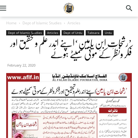
Home
Dept of Islamic Studies
Articles
Dept of Islamic Studies
Articles
Dept of Urdu
Tabsara
Urdu
’رشحاتِ ابنِ یامین‘اپنے اندر علم وتحقیق اور
فکر ونظر کے موتی سمیٹے ہوئے
February 22, 2020