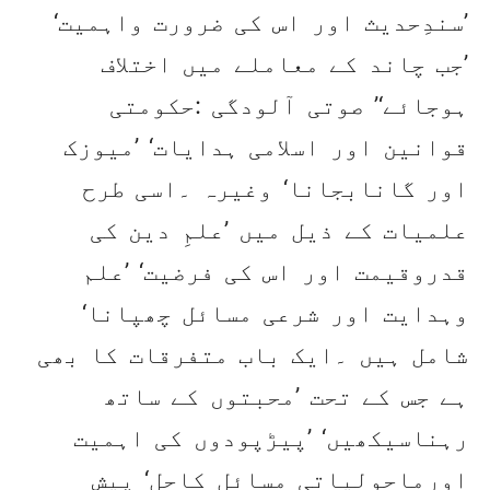
’سندِحدیث اور اس کی ضرورت واہمیت‘
’جب چاند کے معاملے میں اختلاف
ہوجائے‘’ صوتی آلودگی :حکومتی
قوانین اور اسلامی ہدایات‘ ’میوزک
اور گانابجانا‘ وغیرہ ۔اسی طرح
علمیات کے ذیل میں ’علمِ دین کی
قدروقیمت اور اس کی فرضیت‘ ’علم
وہدایت اور شرعی مسائل چھپانا‘
شامل ہیں ۔ایک باب متفرقات کا بھی
ہے جس کے تحت ’محبتوں کے ساتھ
رہناسیکھیں‘ ’پیڑپودوں کی اہمیت
اورماحولیاتی مسائل کاحل‘ پیش