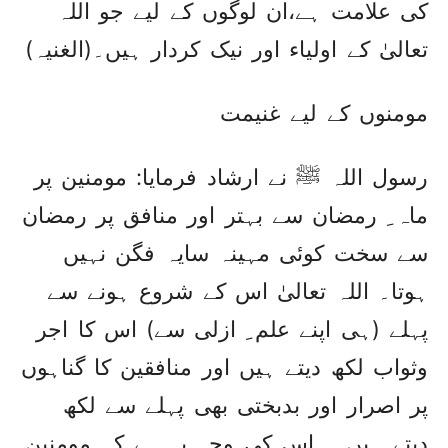
کی علامت ہے،ان لوگوں کے لیے جو اللہ
تعالیٰ کے اولیاء اور نیک کردار ہیں۔(الغنیہ)
مومنوں کے لیے غنیمت
رسول اللہ ﷺ نے ارشاد فرمایا: مومنین پر
ماہ ِ رمضان سے بہتر اور منافق پر رمضان
سے سخت کوئی مہینہ سایہ فگن نہیں
ہوتا۔ اللہ تعالیٰ اس کے شروع ہونے سے
پہلے (ہی اپنے علم ِ ازلی سے) اس کا اجر
وثواب لکھ دیتے ہیں اور منافقین کا گناہوں
پر اصرار اور بدبختی بھی پہلے سے لکھ
دیتے ہیں ۔ اس کی وجہ یہ ہے کہ مومنین