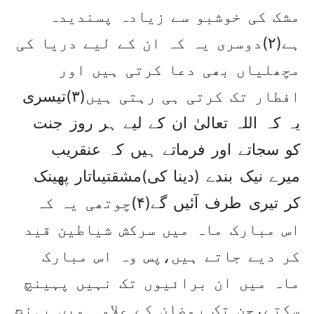
مشک کی خوشبو سے زیادہ پسندیدہ
ہے(۲)دوسری یہ کہ ان کے لیے دریا کی
مچھلیاں بھی دعا کرتی ہیں اور
افطار تک کرتی ہی رہتی ہیں(۳)تیسری
یہ کہ اللہ تعالیٰ ان کے لیے ہر روز جنت
کو سجاتے اور فرماتے ہیں کہ عنقریب
میرے نیک بندے (دینا کی)مشقتیںاتار پھینک
کر تیری طرف آئیں گے(۴)چوتھی یہ کہ
اس مبارک ماہ میں سرکش شیاطین قید
کر دیے جاتے ہیں،پس وہ اس مبارک
ماہ میں ان برائیوں تک نہیں پہینچ
سکتے،جن تک رمضان کے علاوہ میں پہنچ