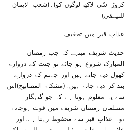
کروڑ اسّی لاکھ لوگوں کو)۔(شعب الایمان
للبیہقی)
عذابِ قبر میں تخفیف
حدیث شریف میںہے کہ جب رمضان
المبارک شروع ہو جائے تو جنت کے دروازے
کھول دیے جاتے ہیں اور جہنم کے دروازے
بند کر دیے جاتے ہیں۔(مشکاۃ المصابیح)اس
سے یہ معلوم ہوتا ہے کہ جو گنہگار
مسلمان رمضان شریف میں فوت ہوجائے
،وہ عذابِ قبر سے محفوظ رہتا ہے۔اور
علامہ ابن عابدین شامی رحمہ اللہ نے لکھا