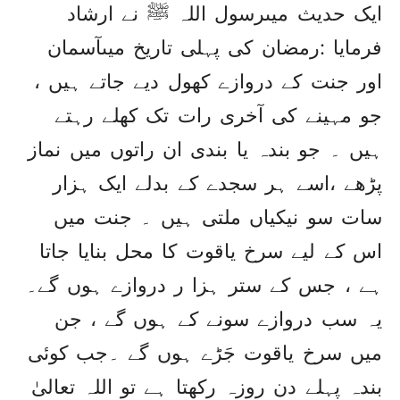
ایک حدیث میںرسول اللہ ﷺ نے ارشاد
فرمایا :رمضان کی پہلی تاریخ میںآسمان
اور جنت کے دروازے کھول دیے جاتے ہیں ،
جو مہینے کی آخری رات تک کھلے رہتے
ہیں ۔ جو بندہ یا بندی ان راتوں میں نماز
پڑھے ،اسے ہر سجدے کے بدلے ایک ہزار
سات سو نیکیاں ملتی ہیں ۔ جنت میں
اس کے لیے سرخ یاقوت کا محل بنایا جاتا
ہے ، جس کے ستر ہزا ر دروازے ہوں گے۔
یہ سب دروازے سونے کے ہوں گے ، جن
میں سرخ یاقوت جَڑے ہوں گے ۔جب کوئی
بندہ پہلے دن روزہ رکھتا ہے تو اللہ تعالیٰ