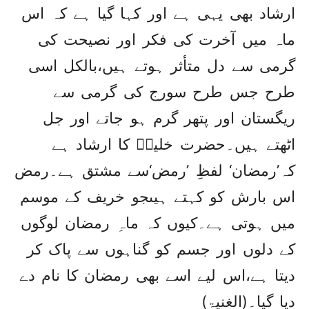
ارشاد بھی یہی ہے اور کہا گیا ہے کہ اس
ماہ میں آخرت کی فکر اور نصیحت کی
گرمی سے دل متأثر ہوتے ہیں،بالکل اسی
طرح جس طرح سورج کی گرمی سے
ریگستان اور پتھر گرم ہو جاتے اور جل
اٹھتے ہیں۔حضرت خلیلؒ کا ارشاد ہے
کہ’رمضان‘ لفظِ ’رمض‘سے مشتق ہے۔رمض
اس بارش کو کہتے ہیںجو خریف کے موسم
میں ہوتی ہے۔کیوں کہ ماہِ رمضان لوگوں
کے دلوں اور جسم کو گناہوں سے پاک کر
دیتا ہے،اس لیے اسے بھی رمضان کا نام دے
دیا گیا۔(الغنیۃ)