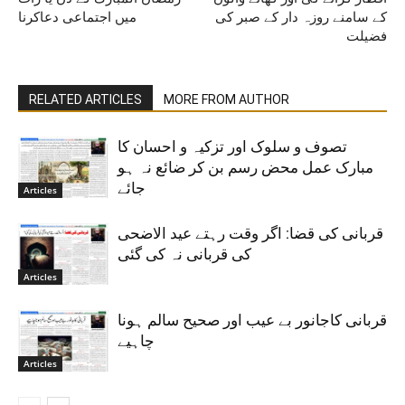
کے سامنے روزہ دار کے صبر کی
میں اجتماعی دعاکرنا
فضیلت
RELATED ARTICLES
MORE FROM AUTHOR
تصوف و سلوک اور تزکیہ و احسان کا
مبارک عمل محض رسم بن کر ضائع نہ ہو
جائے
Articles
قربانی کی قضا: اگر وقت رہتے عید الاضحی
کی قربانی نہ کی گئی
Articles
قربانی کاجانور بے عیب اور صحیح سالم ہونا
چاہیے
Articles