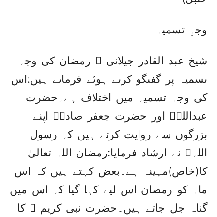
وجہِ تسمیہ
شیخ عبد القادر جیلانی ؒ رمضان کی وجہ
تسمیہ پر گفتگو کرتے ہوئے فرماتے ہیں:اس
کی وجہ تسمیہ میں اختلاف ہے۔حضرت
عبداللہؒ اور حضرت جعفر صادقؒ اپنے
بزرگوں سے روایت کرتے ہیں کہ رسول
اللہﷺ نے ارشاد فرمایا:رمضان اللہ تعالیٰ
کا(خاص)مہینہ ہے۔بعض کہتے ہیں کہ اس
ماہ کو رمضان اس لیے کہا گیا کہ اس میں
گناہ جل جاتے ہیں۔حضرت نبی کریم ﷺ کا