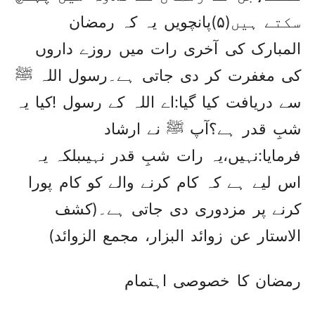
سکتے ہیں(۵)پانچویں یہ کہ رمضان
المبارک کی آخری رات میں روزے داروں
کی مغفرت کر دی جاتی ہے۔رسول اللہ ﷺ
سے دریافت کیا گیا:اے اللہ کے رسول !کیا یہ
شبِ قدر ہے؟آپ ﷺ نے ارشاد
فرمایا:نہیں،یہ رات شبِ قدر نہیںبلکہ یہ
اس لیے ہے کہ کام کرنے والے کو کام پورا
کرنے پر مزدوری دی جاتی ہے۔(کشف
الاستار عن زوائد البزار، مجمع الزوائد)
رمضان کا خصوصی اہتمام