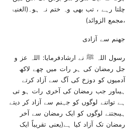
چلتا رہے ، تب بھی وہ ختم نہ ہو۔(الغنیۃ
،مجمع الزوائد)
جھنم سے آزادی
رسول اللہ ﷺ نے ارشادفرمایا: اللہ عز و
جل رمضان کی ہر رات میں چھے لاکھ
آدمیوں کو دوزخ کی آگ سے آزاد کرتے
ہیںاور جب رمضان کی آخری رات ہو تی
ہے تواتنے لوگوں کو جہنم سے آزاد کر دیتے
ہیںجتنے لوگوں کو ایک رمضان سے آخر
رمضان تک آزاد کیا ہے(یعنی تقریباً ایک