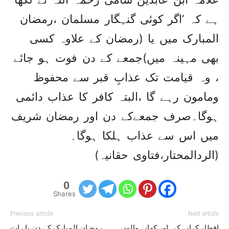
ہے کہ ’اگر کوئی گنہگار مسلمان ،رمضان
المبارک میں یا (رمضان کے علاوہ کسی
بھی مہینہ میں)جمعے کے دن فوت ہو جائے
، وہ قیامت تک عذابِ قبر سے محفوظ
ومامون رہے گا ،البتہ کافر کا عذاب دائمی
ہوگا۔صرف جمعےکے دن اور رمضان شریف
میں اس سے عذاب ہلکا ہوگا۔
(الردالمحتار،فتاوی حقانیہ)
0
Shares
Previous article
Next article
افطار کرانے کی اور کھانے والوں
رمضان المبارک کے دن یا رات