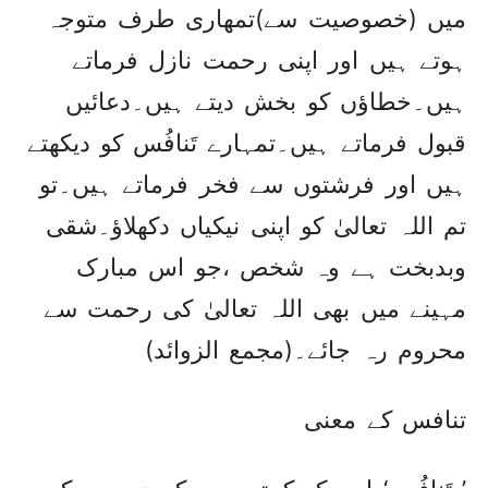
میں (خصوصیت سے)تمھاری طرف متوجہ
ہوتے ہیں اور اپنی رحمت نازل فرماتے
ہیں۔خطاؤں کو بخش دیتے ہیں۔دعائیں
قبول فرماتے ہیں۔تمہارے تَنافُس کو دیکھتے
ہیں اور فرشتوں سے فخر فرماتے ہیں۔تو
تم اللہ تعالیٰ کو اپنی نیکیاں دکھلاؤ۔شقی
وبدبخت ہے وہ شخص ،جو اس مبارک
مہینے میں بھی اللہ تعالیٰ کی رحمت سے
محروم رہ جائے۔(مجمع الزوائد)
تنافس کے معنی