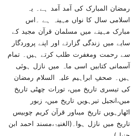
رمضان المبارک کی آمد آمد ہے۔ یہ
اسلامی سال کا نواں مہینہ ہے ۔اس
مبارک مہینے میں مسلمان قرآن مجید کے
سایے میں زندگی گزارتے اور اپنے پروردگار
سے رحمت ومغفرت طلب کرتے ہیں۔ تمام
آسمانی کتابیں اسی ماہ میں نازل ہوئی
ہیں۔ صحفِ ابراہیم علیہ السلام رمضان
کی تیسری تاریخ میں، تورات چھٹی تاریخ
میں،انجیل تیرہویں تاریخ میں، زبور
اٹھارہویں تاریخ میںاور قرآن کریم چوبیس
تاریخ میں نازل ہوا۔(الغنیۃ،مسند احمد ابن
حنبل)