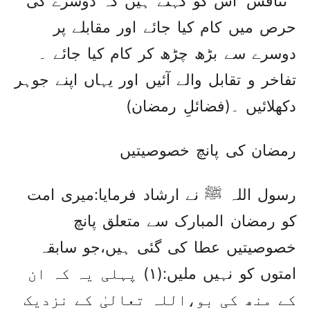
’ تَنافُس‘ اس کو کہتے ہیں کہ دوسرے کی
حرص میں کام کیا جائے اور مقابلے پر
دوسرے سے بڑھ چڑھ کر کام کیا جائے ۔
تفاخر و تقابل والے آئیں اور یہاں اپنے جوہر
دکھلائیں ۔(فضائلِ رمضان)
رمضان کی پانچ خصوصیتیں
رسول اللہ ﷺ نے ارشاد فرمایا:میری امت
کو رمضان المبارک سے متعلق پانچ
خصوصیتیں عطا کی گئی ہیں،جو سابقہ
امتوں کو نہیں ملیں:(۱) پہلی یہ کہ ان
کے منھ کی بو،اللہ تعالیٰ کے نزدیک