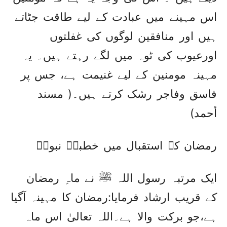
اس مہینے میں عبادت کے لیے طاقت جٹاتے
ہیں اور منافقین لوگوں کی غفلتوں
اورعیوب کی ٹوہ میں لگے رہتے ہیں۔ یہ
مہینہ مومنین کے لیے غنیمت ہے، جس پر
فاسق وفاجر رشک کرتے ہیں۔( مسند
أحمد)
رمضان کے استقبال میں خطبۂ نبویؐ
ایک مرتبہ رسول اللہ ﷺ نے ماہِ رمضان
کے قریب ارشاد فرمایا:رمضان کا مہینہ آگیا
ہے،جو برکت والا ہے۔اللہ تعالیٰ اس ماہ