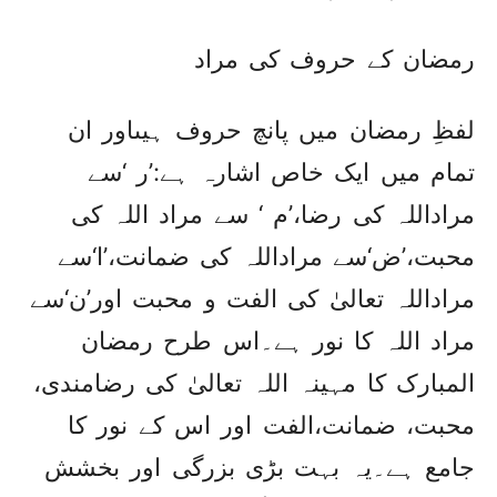
رمضان کے حروف کی مراد
لفظِ رمضان میں پانچ حروف ہیںاور ان
تمام میں ایک خاص اشارہ ہے:’ر ‘سے
مراداللہ کی رضا،’م ‘ سے مراد اللہ کی
محبت،’ض‘سے مراداللہ کی ضمانت،’ا‘سے
مراداللہ تعالیٰ کی الفت و محبت اور’ن‘سے
مراد اللہ کا نور ہے۔اس طرح رمضان
المبارک کا مہینہ اللہ تعالیٰ کی رضامندی،
محبت، ضمانت،الفت اور اس کے نور کا
جامع ہے۔یہ بہت بڑی بزرگی اور بخشش