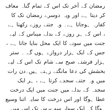
رمضان کے آخر تک اس کے تمام گناہ معاف
کر دیتا ہے اور ویہ دوسرے رمضان تک کا
کفارہ ہوجاتا ہے۔ وہ جتنے روزے رکھتا ہے
، اس کے ہر روزے کے بدلے میںاس کے لیے
جنت میں سونے کا ایک محل بنایا جاتا ہے ،
جس کے ایک ہزار دروازے ہوں گے ۔ ستر
ہزار فرشتے صبح سے شام تک اس کے لیے
بخشش کی دعا مانگتے رہتے ہیں۔دن رات
میں وہ جتنے سجدے کرتا ہے ، ہر ایک
سجدہ کے بدلے میں جنت میں ایک درخت
عطا ہوگا اور اس درخت کا سایہ اتنا وسیع
ہوگا کہ ایک سوار سو برس تک اس میں