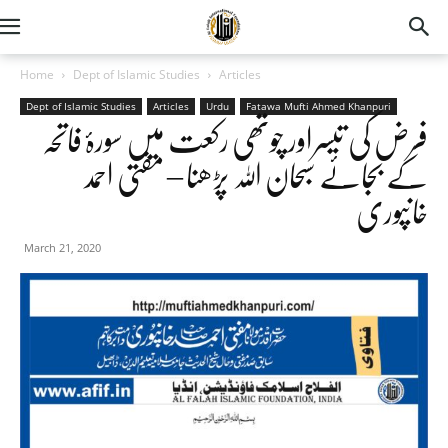
Home
Dept of Islamic Studies
Articles
Dept of Islamic Studies
Articles
Urdu
Fatawa Mufti Ahmed Khanpuri
فرض کی تیسراور چوتھی رکعت میں سورۂ فاتحہ
کے بجائے سبحان اللہ پڑھنا – مفتی احمد
خانپوری
March 21, 2020