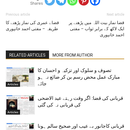
Shares
Previous article
Next article
قضا نماز بیت اللہ میں پڑھنے پر
قضاے عمری کی نماز پڑھنے کا
ایک لاکھ کے برابر ثواب – مفتی
طریقہ – مفتی احمد خانپوری
احمد خانپوری
RELATED ARTICLES
MORE FROM AUTHOR
تصوف و سلوک اور تزکیہ و احسان کا
مبارک عمل محض رسم بن کر ضائع نہ ہو
جائے
Articles
قربانی کی قضا: اگر وقت رہتے عید الاضحی
کی قربانی نہ کی گئی
Articles
قربانی کاجانور بے عیب اور صحیح سالم ہونا