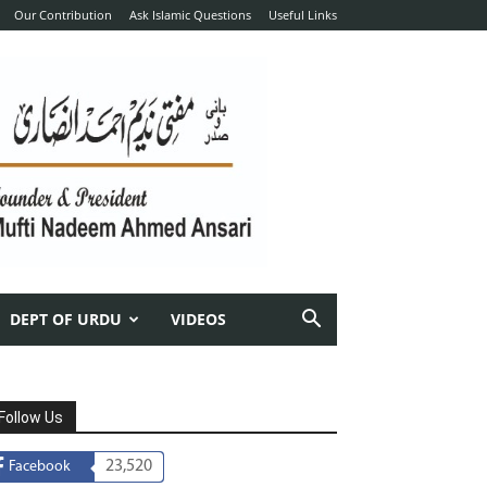
Our Contribution
Ask Islamic Questions
Useful Links
DEPT OF URDU
VIDEOS
Follow Us
23,520
Facebook