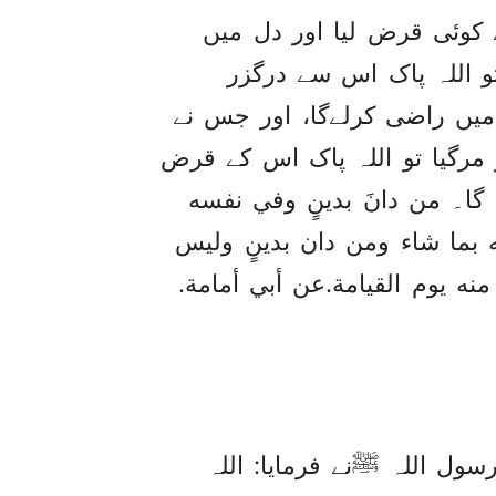
کوئی قرض لیا اور دل میں
تو اللہ پاک اس سے درگزر
میں راضی کرلےگا، اور جس نے
 مرگیا تو اللہ پاک اس کے قرض
گا۔ من دانَ بدينٍ وفي نفسه
ه بما شاء ومن دان بدينٍ وليس
ه يوم القيامة.عن أبي أمامة.
ول اللہ ﷺنے فرمایا: اللہ