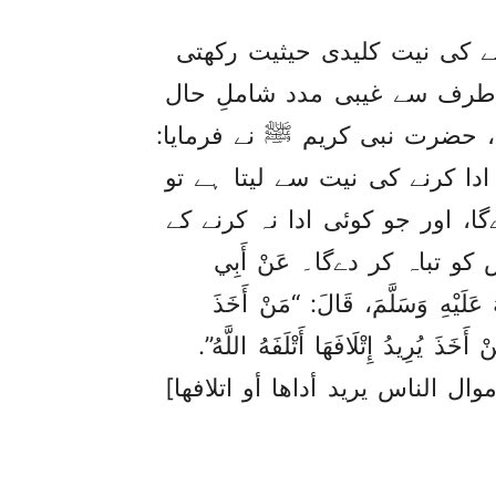
ے کی نیت کلیدی حیثیت رکھتی
ی طرف سے غیبی مدد شاملِ حال
 حضرت نبی کریم ﷺ نے فرمایا:
ا کرنے کی نیت سے لیتا ہے تو
، اور جو کوئی ادا نہ کرنے کے
و تباہ کر دےگا۔ عَنْ أَبِي
لَيْهِ وَسَلَّمَ، ‏‏‏‏‏‏قَالَ:‏‏‏‏ “مَنْ أَخَذَ
ْ أَخَذَ يُرِيدُ إِتْلَافَهَا أَتْلَفَهُ اللَّهُ”.
ل الناس یرید أداھا أو اتلافھا]