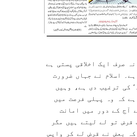
ہ صرف ایک اخلاقی پستی ہے
ے۔ اسلام نے جہاں ضرورت
‘ کی ترغیب دی ہے، وہیں
ہے کہ وہ پہلی فرصت میں
آج کے دور میں امانت
 قرض تو لے لیتے ہیں مگر
کہ بعض نے قرض لے کر واپس