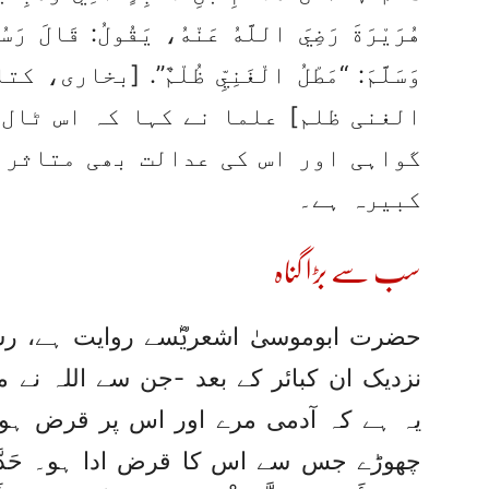
هُرَيْرَةَ رَضِيَ اللَّهُ عَنْهُ، ‏‏‏‏‏‏يَقُولُ:‏‏‏‏ قَالَ 
وَسَلَّمَ:‏‏‏‏ “مَطْلُ الْغَنِيِّ ظُلْمٌ”. [بخ
الغنی ظلم] علما نے کہا کہ اس ٹال 
گواہی اور اس کی عدالت بھی متاثر ہ
کبیرہ ہے۔
سب سے بڑا گناہ
حضرت ابوموسیٰ اشعریؓسے روایت ہے، رسو
نزدیک ان کبائر کے بعد -جن سے اللہ نے م
یہ ہے کہ آدمی مرے اور اس پر قرض ہو،
چھوڑے جس سے اس کا قرض ادا ہو۔ ‏حَدَّثَنِي سَعِيدُ بْن