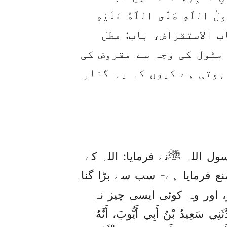
رَسُولُ اللَّهِ صَلَّى اللَّهُ عَلَيْهِ
اری، کتاب الاستقراض، باب: مطل
مٹول کی وجہ سے مقروض کی
وتی ہے کیوں کہ یہ گناہِ
ل اللہ ﷺنے فرمایا: اللہ کے
نع فرمایا ہے- سب سے بڑا گناہ
 اور وہ کوئی ایسی چیز نہ
ُ أَبِي أَيُّوبَ، ‏‏‏‏‏‏أَنَّهُ