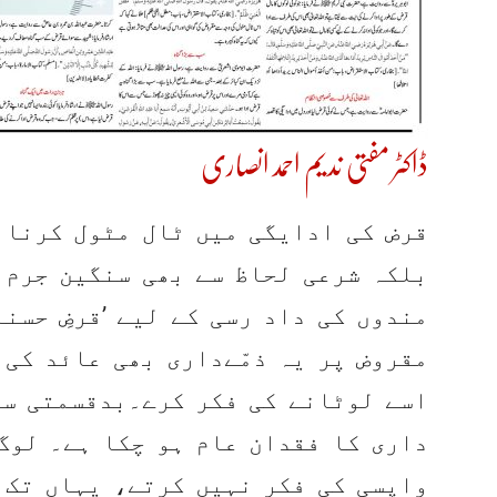
ڈاکٹر مفتی ندیم احمد انصاری
قرض کی ادایگی میں ٹال مٹول کرنا ن
بلکہ شرعی لحاظ سے بھی سنگین جرم ہ
مندوں کی داد رسی کے لیے ’قرضِ حسنہ
مقروض پر یہ ذمّےداری بھی عائد کی 
اسے لوٹانے کی فکر کرے۔بدقسمتی سے 
داری کا فقدان عام ہو چکا ہے۔ لوگ
واپسی کی فکر نہیں کرتے، یہاں تک 