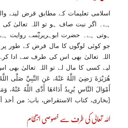
اسلامی تعلیمات کے مطابق قرض لینے وال
ہے۔ اگر نیت صاف ہو تو اللہ تعالیٰ ک
ہوتی ہے۔ حضرت ابوہریرہؓسے روایت ہے،
جو کوئی لوگوں کا مال قرض کے طور پر اد
اللہ تعالیٰ بھی اس کی طرف سے ادا کرےگا
لیے کسی کا مال لے تو اللہ تعالیٰ بھی اس ک
هُرَيْرَةَ رَضِيَ اللَّهُ عَنْهُ، ‏‏‏‏‏‏عَنِ النَّبِيِّ صَلَّى اللَّهُ عَ
أَمْوَالَ النَّاسِ يُرِيدُ أَدَاءَهَا أَدَّى اللَّهُ عَنْهُ، ‏‏‏‏‏‏وَمَن
[بخاری، کتاب الاستقراض، باب: من أخذ أموا
اللہ تعالیٰ کی طرف سے خصوصی انتظام