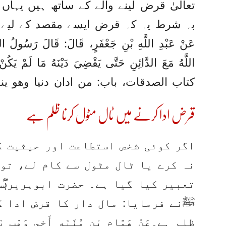
تعالیٰ قرض لینے والے کے ساتھ ہیں یہاں 
بہ شرط یہ کہ قرض ایسے مقصد کے لیے نہ
‏‏‏‏‏‏عَنْ عَبْدِ اللَّهِ بْنِ جَعْفَرٍ، ‏‏‏‏‏‏قَالَ:‏‏‏‏ قَالَ رَسُولُ ا
اللَّهُ مَعَ الدَّائِنِ حَتَّى يَقْضِيَ دَيْنَهُ مَا لَمْ يَك
کتاب الصدقات، باب: من ادان دنیا وھو ین
قرض ادا کرنے میں ٹال مٹول کرنا ظلم ہے
اگر کوئی شخص استطاعت اور حیثیت ک
نہ کرے یا ٹال مٹول سے کام لے، تو
تعبیر کیا گیا ہے۔ حضرت ابوہریرہؓس
ﷺنے فرمایا: مال دار کا قرض ادا ک
ظلم ہے۔‏عَنْ هَمَّامِ بْنِ مُنَبِّهٍ أَخِي وَهْبِ بْنِ مُن