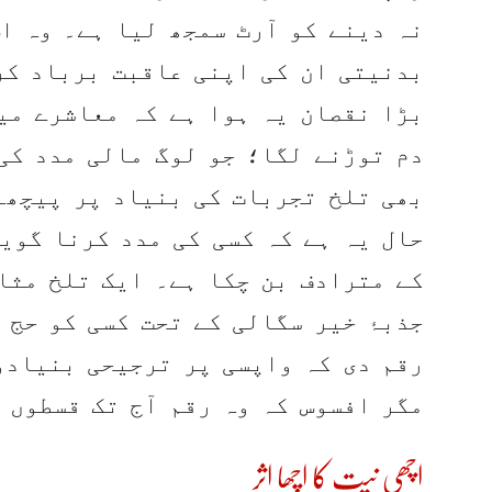
نہ دینے کو آرٹ سمجھ لیا ہے۔ وہ ا
بدنیتی ان کی اپنی عاقبت برباد کر
بڑا نقصان یہ ہوا ہے کہ معاشرے می
دم توڑنے لگا؛ جو لوگ مالی مدد کی
بھی تلخ تجربات کی بنیاد پر پیچھے 
حال یہ ہے کہ کسی کی مدد کرنا گوی
کے مترادف بن چکا ہے۔ ایک تلخ مثا
جذبۂ خیر سگالی کے تحت کسی کو حج 
رقم دی کہ واپسی پر ترجیحی بنیادو
مگر افسوس کہ وہ رقم آج تک قسطوں 
اچھی نیت کا اچھا اثر