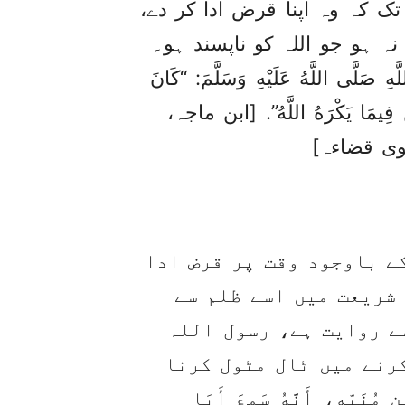
تک کہ وہ اپنا قرض ادا کر دے،
 ہو جو اللہ کو ناپسند ہو۔
للَّهِ صَلَّى اللَّهُ عَلَيْهِ وَسَلَّمَ:‏‏‏‏ “كَانَ
ُنْ فِيمَا يَكْرَهُ اللَّهُ”. [ابن ماجہ،
وی قضاءہ]
ے باوجود وقت پر قرض ادا
 شریعت میں اسے ظلم سے
ے روایت ہے، رسول اللہ
رنے میں ٹال مٹول کرنا
َبِّهٍ، ‏‏‏‏‏‏أَنَّهُ سَمِعَ أَبَا