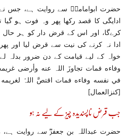
حضرت ابوامامہؓ سے روایت ہے، جس نے 
ادایگی کا قصد رکھا پھر وہ فوت ہو گیا 
کرےگا، اور اس کے قرض دار کو ہر حال 
ادا نہ کرنے کی نیت سے قرض لیا اور پھر
خواہ کے لیے قیامت کے دن ضرور بدلہ لے 
وفاءه فمات تجاوزَ اللہ عنه وأرضى غريم
في نفسه وفاءه فمات اقتصَّ اللہُ لغريمه من
[کنزالعمال]
جب قرض ناپسندیدہ چیز کے لیے نہ ہو
حضرت عبداللہ بن جعفرؓ سے روایت ہے، رس