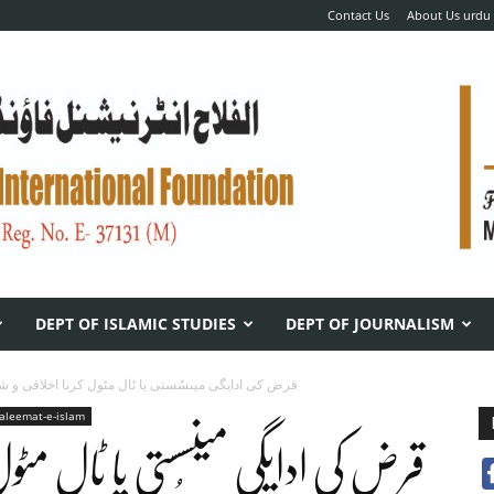
Contact Us
About Us urdu
DEPT OF ISLAMIC STUDIES
DEPT OF JOURNALISM
قرض کی ادایگی میںسُستی یا ٹال مٹول کرنا اخلاقی و 
taleemat-e-islam
قرض کی ادایگی میںسُستی یا ٹال مٹول