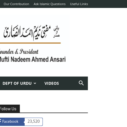
Our Contribution
Ask Islamic Questions
Useful Links
DEPT OF URDU
VIDEOS
Follow Us
23,520
Facebook