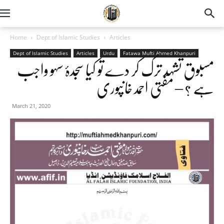
Home
Dept of Islamic Studies
Articles
Dept of Islamic Studies
Articles
Urdu
Fatawa Mufti Ahmed Khanpuri
مسبوق تشہّد ترک کر دے تو کیا سجدۂ سہو واجب
ہے ؟ – مفتی احمد خانپوری
March 21, 2020