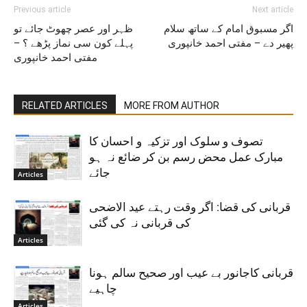
Previous article
Next article
اگر مسبوق امام کے ساتھ سلام
ظہر اور عصر چھوٹ جائے تو
پھیر دے – مفتی احمد خانپوری
پہلے کون سی نماز پڑھے ؟ –
مفتی احمد خانپوری
RELATED ARTICLES
MORE FROM AUTHOR
تصوف و سلوک اور تزکیہ و احسان کا
مبارک عمل محض رسم بن کر ضائع نہ ہو
جائے
Articles
قربانی کی قضا: اگر وقت رہتے عید الاضحی
کی قربانی نہ کی گئی
Articles
قربانی کاجانور بے عیب اور صحیح سالم ہونا
چاہیے
Articles