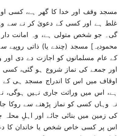
مسجد وقف اور خدا کا گھر ہے، کسی اور
غلط ہے اور کسی کے دعویٰ کر نے سے و
گی۔ جو شخص متولی ہے، وہ امانت دار ہ
محمودیہ] مسجد (چندے یا) ذاتی روپیے س
کے عام مسلمانوں کو اجازت دے دی اور وہ
اور جمعے کی نماز شروع ہو گئی، کسی پ
اوقاف میں اس کا اندراج مسجد ہی کے ن
ہے، اس میں وراثت جاری نہیں ہوگی، نہ
نہ وہاں کسی کو نماز پڑھنے سے روکا جائ
کی زمین میں بنائی جائے اور اہلِ محلہ چ
اس پر کسی خاص شخص یا خاندان کا دع