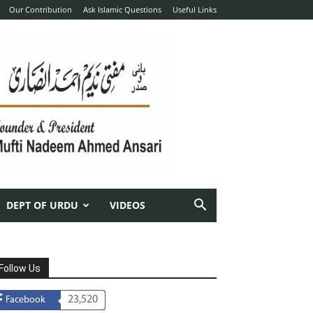
Our Contribution
Ask Islamic Questions
Useful Links
DEPT OF URDU
VIDEOS
Follow Us
23,520
Facebook