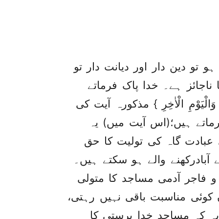
و تو دین دار اور دیانت دار تو
ناجائز ہے۔ خدا پاک فرماتے
ّٰهِ وَالْيَوْمِ الْاٰخِرِ } مذکورہ آیت کی
 ابوالکلام آزاد تحریر فرماتے ہیں؛(اس آیت میں) یہ
عبادت گاہ کی تولیت کا حق
آبادرکھنے والے ہو سکتے ہیں۔
 فاجر آدمی مساجد کا متولی
 کوئی مناسبت باقی نہیں رہتی،
یہ کہ مساجد خدا پرستی کا