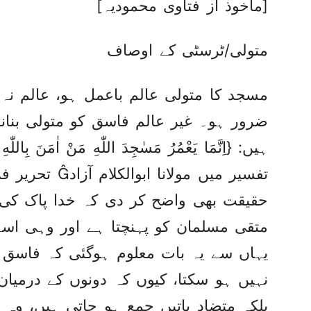
[ماخوذ از فتاوی محمودیہ]
متولی/ٹرسٹی کے اوصاف
مسجد کا متولی عالم باعمل ہو، عالم نہ ہ
ضرور ہو۔ غیر عالم فاسق کو متولی بنانا 
ہیں: {اِنَّمَا يَعْمُرُ مَسٰجِدَ اللّٰهِ مَنْ اٰمَنَ بِالل
تفسیر میں مولانا
حقیقت بھی واضح کر دی کہ خدا پاک کی 
متقی مسلمان کو پہنچتا ہے اور وہی اسے 
یہاں سے یہ بات معلوم ہوگئی کہ فاسق و
نہیں ہو سکتا، کیوں کہ دونوں کے درمیان
بلکہ متضاد باتیں جمع ہو جاتی ہیں، وہ 