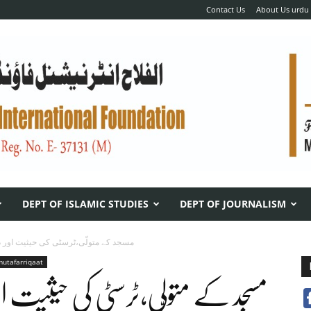
Contact Us
About Us urdu
DEPT OF ISLAMIC STUDIES
DEPT OF JOURNALISM
مسجد کے متولّی،ٹرسٹی کی حیثیت اور ذم
mutafarriqaat
مسجد کے متولّی،ٹرسٹی کی حیثیت ا