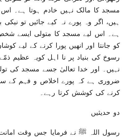
مسجد کا مالک نہیں خادم ہوتا ہے۔ اس
ہیں، اگر وہ پورے نہ کیے جائیں تو نیکی بر
ہے۔ اس لیے مسجد کا متولی ایسے شخص ک
کو جانتا اور انھیں پورا کرنے کے لیے کوش
رسوخ کی بنیاد پر نا اہل کویہ عظیم ذمّ
نہیں۔ اور خدا تعالیٰ جسے مسجد کی ت
ضروری ہے کہ پورے اخلاص و فہم کے ساتھ
کرنے کی کوشش کرتا رہے۔
دو حدیثیں
رسول اللہ ﷺ نے فرمایا جس وقت امانت 