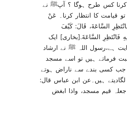
ع کرنا کس طرح ہوگا ؟ آپﷺ نے
و قیامت کا انتظار کرنا۔ عَنْ
تَظِرِ السَّاعَةَ، ‏‏‏‏‏‏قَالَ:‏‏‏‏ كَيْفَ
 أَهْلِهِ فَانْتَظِرِ السَّاعَةَ.[بخاری] ایک
ت ہے،رسول اللہ ﷺ نے ارشاد
حبت فرماتے ہیں تو اسے مسجد
ر جب کسی بندے سے ناراض ہوتے
لگادیتے ہیں۔عن ابن عباس قال:
 جعلہ قیم مسجد، واذا ابغض