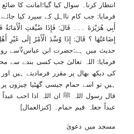
انتظار کرنا۔ سوال کیا گیا؛امانت کا ضائ
فرمایا: جب کام نااہل کے سپرد کیا جائے، ت
أَبِي هُرَيْرَةَ ۔۔۔ ‏‏قَالَ:‏‏‏‏ فَإِذَا ضُيِّعَتِ الْأَمَانَةُ فَانْ
إِضَاعَتُهَا ؟ قَالَ:‏‏‏‏ إِذَا وُسِّدَ الْأَمْرُ إِلَى غَيْرِ
حدیث میں ہے:حضرت ابن عباس؆سے روای
فرمایا: اللہ تعالیٰ جب کسی بندے سے م
کی دیکھ بھال پر مقرر فرمادیتے ہیں او
ہیں تو اسے حمام جیسی گھٹیا چیزوں پر 
قال رسول اللہ ﷺ ان اللہ اذا احب عبداً
عبداً جعلہ قیم حمام۔ [کنزالعمال]
مسجد میں دعویٰ