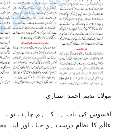
مولانا ندیم احمد انصاری
افسوس کی بات ہے کہ ہم چاہتے تو یہ ہ
عالَم کا نظام درست ہو جائے اور اپنے م