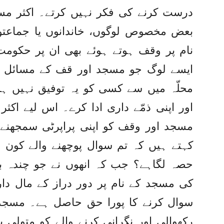
درست کرنے کی فکر نہیں کرتے۔ اکثر مس
بعض مخصوص لوگوں، خاندانوں یا جماعتوں 
نام پر وقف ہوتے ہوئے بھی ان پر حکومت
ایسے لوگ جو مسجد اور قف کے مسائل ت
محلّہ میں سے کسی کو یہ توفیق نہیں ہوتی
اور اپنی ذمّے داری ادا کرے۔ اس لیے اک
مسجد اور وقف کو اپنی پراپرٹی سمجھنے
کہتے ہیں کہ تم سوال پوچھنے والے کون ہ
حصہ لگاہے؟ جب کہ انھوں نے جو چندہ بٹو
کی مسجد کے نام پر دور دراز کے مال دا
سوال کرنے کا پورا حق حاصل ہے۔ مسجد ا
رکھوالی اور نگرانی کرنے والے کو متولی 