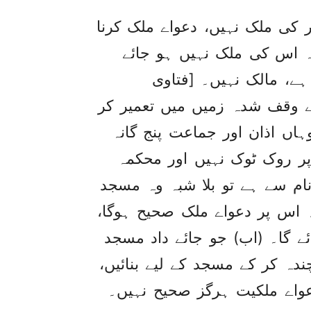
 کی ملک نہیں، دعواے ملک کرنا
ہ اس کی ملک نہیں ہو جائے
ے، مالک نہیں۔ [فتاوی
ے وقف شدہ زمیں میں تعمیر کر
اں اذان اور جماعت پنج گانہ
ر روک ٹوک نہیں اور محکمہ
ام سے ہے تو بلا شبہ وہ مسجد
 اس پر دعواے ملک صحیح ہوگا،
ے گا۔ (اب) جو جائے داد مسجد
ندہ کر کے مسجد کے لیے بنائیں،
واے ملکیت ہرگز صحیح نہیں۔