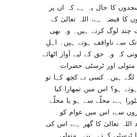
جدوں کا حال یہ ہے کہ ان پر
کا قبضہ ہے، اللہ تعالیٰ کے
 چند لوگ کرتے ہیں۔ وہ بھی
ک سے ناواقف ہوتے ہیں۔ اہلِ
 کہ وہ حق کے لیے آواز اٹھائے
ثر متولی اور ٹرسٹی حضرات
 لگے ہیں۔ کسی نے کچھ کہا تو
وتے ہو؟ اس میں تمھارا کیا
را ہے، محلّے سے ہو یا محلّے
روں سے، اس میں عوام کو
للہ تعالیٰ کا گھر ہے، اس کی
یا ٹرسٹی کہتے ہیں۔ متولی