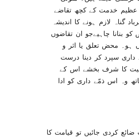
 عظیم خدمت کے کچھ تقاضے
باد گناہ لازم ہونے کا اندیشہ
و بنانا چاہیےجو ان تقاضوں
اں ہو۔ محض تعلق یا اثر و
ے داری سپرد کر دینا درست
ولیت کا شرف بخشے اس کے
 وہ اس ذمّے داری کو ادا
ضائع کردی جائیں تو قیامت کا