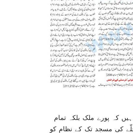
یں کہ پورے ملک بلکہ تمام
حلّے کی مسجد تک کے نظام کو