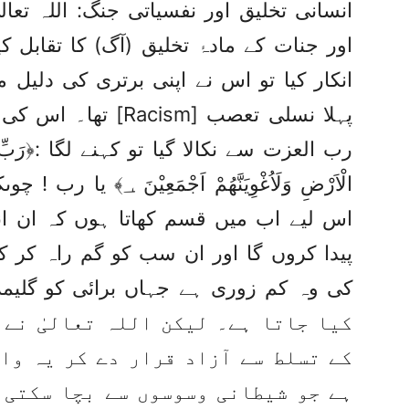
انسانی تخلیق اور نفسیاتی جنگ: اللہ تعالی
اور جنات کے مادۂ تخلیق (آگ) کا تقاب
انکار کیا تو اس نے اپنی برتری کی دلیل ما
پہلا نسلی تعصب [cism
رب العزت سے نکالا گیا تو کہنے لگا :﴿رَبِّ بِمَآ اَغْو
الْاَرْضِ وَلَاُغْوِيَنَّهُم
اس لیے اب میں قسم کھاتا ہوں کہ ان ان
پیدا کروں گا اور ان سب کو گم راہ کر ک
کیا جاتا ہے۔ لیکن اللہ تعالیٰ نے 
کے تسلط سے آزاد قرار دے کر یہ واض
ہے جو شیطانی وسوسوں سے بچا سکتی 