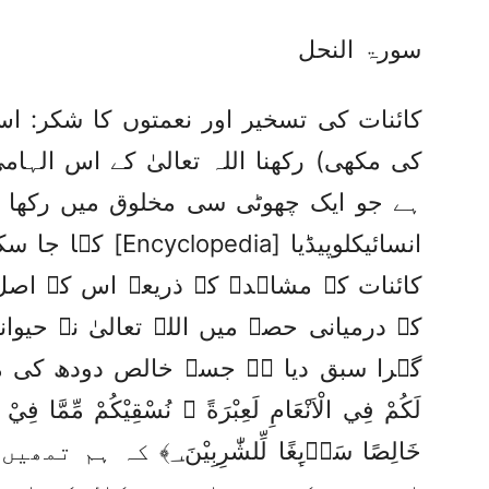
سورۃ النحل
کائنات کی تسخیر اور نعمتوں کا شکر: اس
کی مکھی) رکھنا اللہ تعالیٰ کے اس الہا
ہے جو ایک چھوٹی سی مخلوق میں رکھا 
انسائیکلوپیڈیا [ia
کائنات کے مشاہدے کے ذریعے اس کے اصل
کے درمیانی حصے میں اللہ تعالیٰ نے حیو
گہرا سبق دیا ہے جسے خالص دودھ کی مثال 
لَكُمْ فِي الْاَنْعَامِ لَعِبْرَةً ۭ نُسْقِيْكُمْ مِّمَّا فِيْ
خَالِصًا سَاۗىِٕغًا لِّلشّ