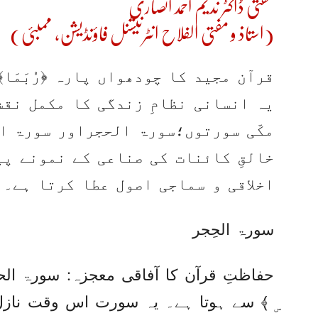
مفتی ڈاکٹر ندیم احمد انصاری
(استاذ و مفتی الفلاح انٹرنیشنل فاؤنڈیشن، ممبئی)
قرآن مجید کا چودھواں پارہ ﴿رُبَمَ
یہ انسانی نظامِ زندگی کا مکمل نقش
مکّی سورتوں؛سورۃ الحجراور سورۃ ا
خالقِ کائنات کی صناعی کے نمونے پی
اخلاقی و سماجی اصول عطا کرتا ہے۔
سورۃ الحِجر
حفاظتِ قرآن کا آفاقی معجزہ: سورۃ الحج
ۣ ﴾ سے ہوتا ہے۔ یہ سورت اس وقت نازل 