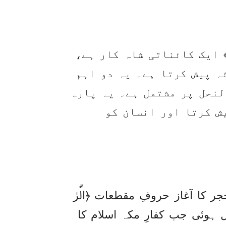
ا﴾ ایک کائناتی شاہ کار ہے،
ہ پیش کرتا ہے۔ یہ دو اہم
لنحل پر مشتمل ہے۔ یہ پارہ
ش کرتا اور انسان کو
ر کا آغاز حروفِ مقطعات ﴿الۗرٰ
ہوئی جب کفارِ مکہ اسلام کا