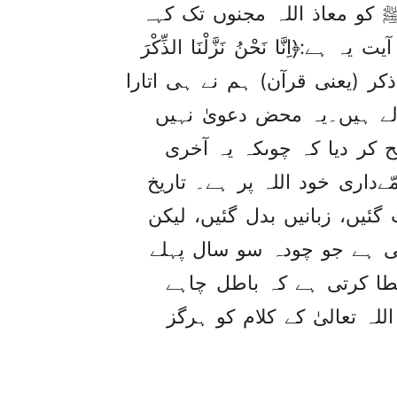
 کو معاذ اللہ مجنوں تک کہہ
اِنَّا نَحْنُ نَزَّلْنَا الذِّكْرَ
ت یہ ہے کہ یہ ذکر (یعنی قرآن) ہم نے ہی اتارا
ے ہیں۔یہ محض دعویٰ نہیں
 کر دیا کہ چوںکہ یہ آخری
داری خود اللہ پر ہے۔ تاریخ
گئیں، زبانیں بدل گئیں، لیکن
ہی ہے جو چودہ سو سال پہلے
طا کرتی ہے کہ باطل چاہے
ہ تعالیٰ کے کلام کو ہرگز