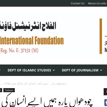
Contact Us
About Us urdu
DEPT OF ISLAMIC STUDIES
DEPT OF JOURNALISM
چودھواں پارہ ہمیں ایسے انسان کی شکل میں ڈھالتا ہے جو کائنات...
l
Tafseer
چودھواں پارہ ہمیں ایسے انسان کی