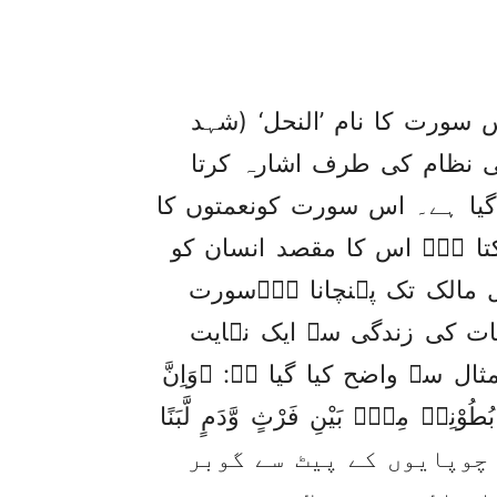
 سورت کا نام ’النحل‘ (شہد
می نظام کی طرف اشارہ کرتا
گیا ہے۔ اس سورت کونعمتوں کا
Encycloped] کہا جا سکتا ہے۔ اس کا مقصد انسان کو
 مالک تک پہنچانا ہے۔سورت
انات کی زندگی سے ایک نہایت
سے واضح کیا گیا ہے: ﴿وَاِنَّ
 بُطُوْنِهٖ مِنْۢ بَيْنِ فَرْثٍ وَّدَمٍ لَّبَنًا
ٰرِبِيْنَ؀﴾ کہ ہم تمھیں چوپایوں کے پیٹ سے گوبر