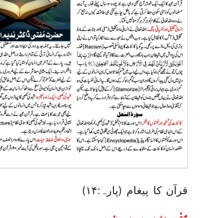
قرآن کا پیغام (پارہ:۱۴)