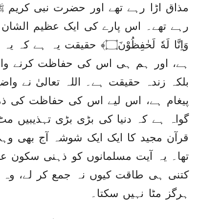
مذاق اڑا رہے تھے اور حضرت نبی کریم ﷺ
رہے تھے۔ اس پارے کی ایک عظیم الشان آیت یہ ہے:﴿
وَاِنَّا لَهٗ لَحٰفِظُوْنَ۝﴾ حقیق
ہے، اور ہم ہی اس کی حفاظت کرنے وال
بلکہ زندہ حقیقت ہے۔ اللہ تعالیٰ نے واضح
پیغام ہے، اس لیے اس کی حفاظت کی ذمّے
گواہ ہے کہ دنیا کی بڑی بڑی تہذیبیں مٹ 
قرآن مجید کا ایک ایک شوشہ آج بھی و
تھا۔ یہ آیت مسلمانوں کو ذہنی سکون ع
کتنی ہی طاقت کیوں نہ جمع کر لے، وہ الل
ہرگز مٹا نہیں سکتا۔