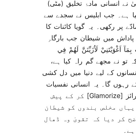
ٰ نے انسانی مادۂ تخلیق (مٹی)
ل کیا ہے۔ جب ابلیس نے سجدے سے
دّے پر رکھی۔ یہ گویا کائنات کا
Ra] تھا۔ اس کی پاداش میں شیطان جب بارگاہِ
َيْتَنِيْ لَاُزَيِّنَنَّ لَهُمْ فِي
ْ اَجْمَعِيْنَ ؀﴾ یا رب ! چوںکہ تو نے مجھے گم راہ کیا ہے،
سانوں کے لیے دنیا میں دل کشی
ے رہوں گا۔ یہ انسانی نفسیات
کی وہ کم زوری ہے جہاں برائی کو گلیمرائز [Glamorize] کر کے پیش
یہاں مخلص بندوں کو شیطان
ح کر دیا کہ تقویٰ وہ ڈھال
ہے۔