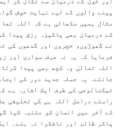
اور خون کے درمیان سے نکال کر ایسا
پینے والوں کے لیے نہایت خوش گوار
مثال ہمیں سکھاتی ہے کہ اللہ تعالی
کے درمیان بھی پاکیزہ رزق پیدا کر
نے گھوڑوں، خچروں اور گدھوں کی تخ
فرمایا کہ یہ نہ صرف سواری اور زی
اللہ تعالیٰ وہ کچھ بھی پیدا کرتا 
جانتے۔ یہ جملہ جدید دور کی ایجاد
ٹیکنالوجی کی طرف ایک اشارہ ہے کہ
راستے دراصل اللہ ہی کی تخلیقی صل
کے آخر میں انسان کو متنبہ کیا گی
پاکر ظالم اور ناشکرا نہ بنے۔ ایک