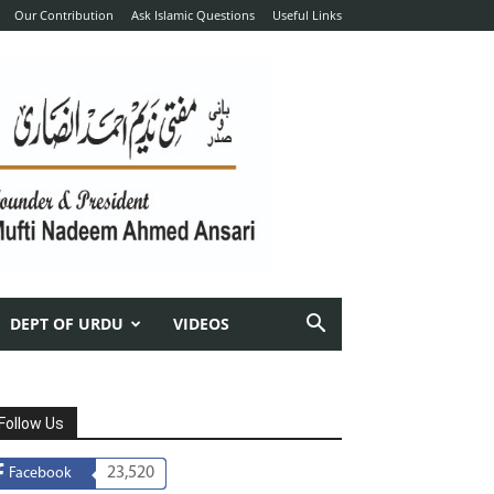
Our Contribution
Ask Islamic Questions
Useful Links
DEPT OF URDU
VIDEOS
Follow Us
23,520
Facebook