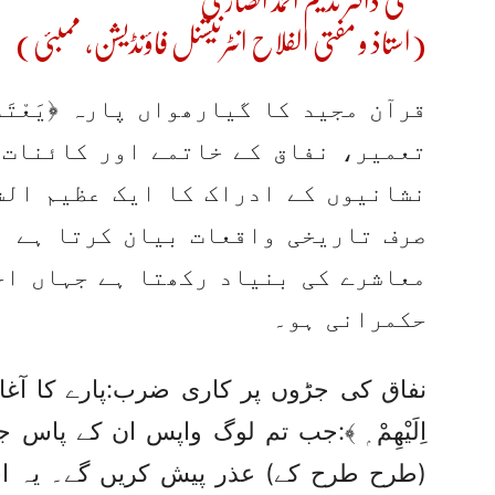
مفتی ڈاکٹر ندیم احمد انصاری
(استاذ و مفتی الفلاح انٹرنیشنل فاؤنڈیشن، ممبئی)
قرآن مجید کا گیارھواں پارہ ﴿يَعْتَذِ
تعمیر، نفاق کے خاتمے اور کائنات 
نشانیوں کے ادراک کا ایک عظیم الش
صرف تاریخی واقعات بیان کرتا ہے ب
معاشرے کی بنیاد رکھتا ہے جہاں اخل
حکمرانی ہو۔
نفاق کی جڑوں پر کاری ضرب:پارے کا آغاز ﴿يَعْتَذِر
اِلَيْهِمْ ۭ ﴾:جب تم لوگ واپس ان کے پاس ج
(طرح طرح کے) عذر پیش کریں گے۔ یہ 