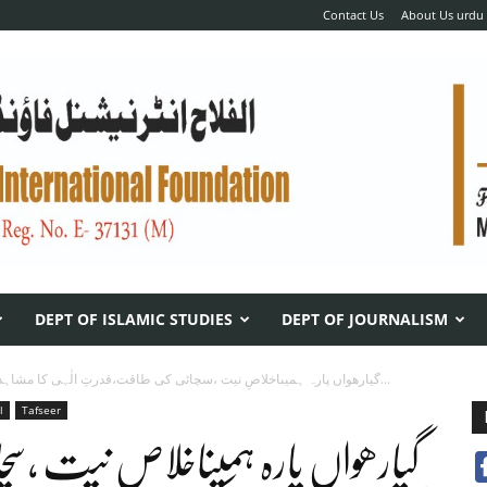
Contact Us
About Us urdu
DEPT OF ISLAMIC STUDIES
DEPT OF JOURNALISM
گیارھواں پارہ ہمیںاخلاصِ نیت ،سچائی کی طاقت،قدرتِ الٰہی کا مشاہدہ اور توبہ...
l
Tafseer
گیارھواں پارہ ہمیںاخلاصِ نیت ،س