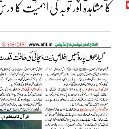
کا مشاہدہ اور توبہ کی اہمیت کا در