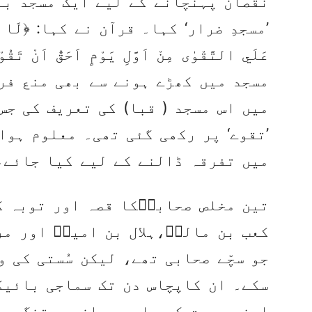
نقصان پہنچانے کے لیے ایک مسجد بنا
’مسجدِ ضرار‘ کہا۔ قرآن نے کہا: ﴿لَا تَقُمْ فِ
عَلَي التَّقْوٰى مِنْ اَوَّلِ يَوْمٍ اَحَقُّ اَنْ 
مسجد میں کھڑے ہونے سے بھی منع فر
میں اس مسجد ( قبا) کی تعریف کی جس
’تقوے‘ پر رکھی گئی تھی۔ معلوم ہوا
میں تفرقہ ڈالنے کے لیے کیا جائے،
تین مخلص صحابہؓکا قصہ اور توبہ ک
کعب بن مالکؓ،ہلال بن امیہؓ اور م
جو سچّے صحابی تھے، لیکن سُستی کی 
سکے۔ ان کاپچاس دن تک سماجی بائیک
اپنی وسعت کے باوجود ان پر تنگ ہو گئی:﴿حَ