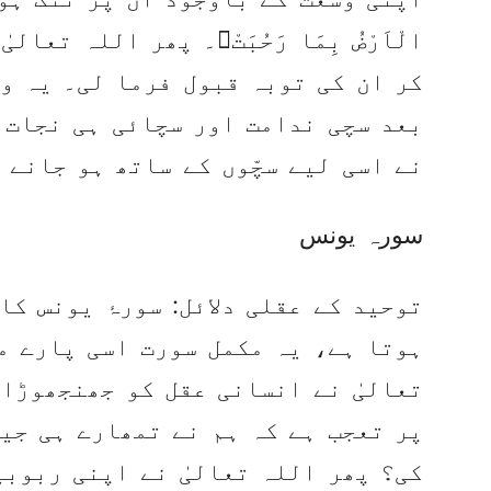
الْاَرْضُ بِمَا رَحُبَتْ﴾۔ پھر اللہ تعا
کر ان کی توبہ قبول فرما لی۔ یہ و
بعد سچی ندامت اور سچائی ہی نجات ک
نے اسی لیے سچّوں کے ساتھ ہو جانے 
سورہ یونس
توحید کے عقلی دلائل: سورۂ یونس کا آ
ہوتا ہے، یہ مکمل سورت اسی پارے م
تعالیٰ نے انسانی عقل کو جھنجھوڑا 
پر تعجب ہے کہ ہم نے تمھارے ہی جی
کی؟ پھر اللہ تعالیٰ نے اپنی ربوب