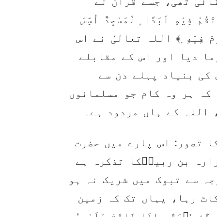
ئی تھی، جسے قرآن نے
يْهِ اَبَدًا ۭ لَمَسْجِدٌ اُسِّسَ
تَقُوْمَ فِيْهِ ۭ﴾ اللہ تعالیٰ نے اس
ما دیا اور اس کے مقابلے
 کی بنیاد پہلے دن سے
 کہ ہر وہ کام جو مسلمانوں
 اللہ کے ہاں مردود ہے۔
ا تصور: اس پارے میں حضرت
رارہ بن ربیعؓکا تذکرہ ہے
وجہ سے تبوک میں شریک نہ ہو
اٹ رہا، یہاں تک کہ زمین
تّٰى اِذَا ضَاقَتْ عَلَيْهِمُ