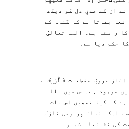
لیٰ نے ان کے صدقِ دل کو دیکھ
اقعہ بتاتا ہے کہ گناہ کے
ا راستہ ہے۔ اللہ تعالیٰ
کا حکم دیا ہے۔
غاز حروفِ مقطعات ﴿الۗرٰ ۣ﴾سے
یں موجود ہے۔اس میں اللہ
ہے کہ کیا تمھیں اس بات
سے ایک انسان پر وحی نازل
یت کی نشانیاں شمار