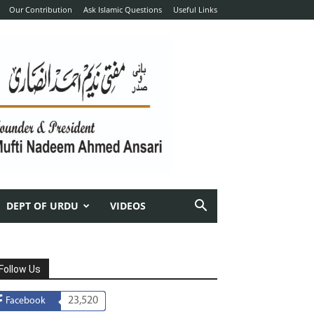
Our Contribution
Ask Islamic Questions
Useful Links
DEPT OF URDU
VIDEOS
Follow Us
23,520
Facebook