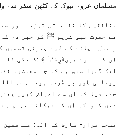
مسلمان غزوۂ تبوک کے کٹھن سفر سے واپ
منافقین کا نفسیاتی تجزیہ اور سما
نے حضرت نبی کریم ﷺ کو خبر دی کہ 
و مال بچانے کے لیے جھوٹی قسمیں کھ
ان کے بارے میں﴿رِجْسٌ ۡ ﴾ :گندگی کا
ایک گہرا سبق ہے کہ جو معاشرہ نفا
روحانی طور پر مُردہ ہوتا ہے۔ اللہ
حکم دیا کہ ان سے اعراض کریں یعنی
دیں کیوںکہ ان کا ٹھکانہ جہنم ہے۔
مسجدِ ضرار- سازش کا اڈہ: منافقین 