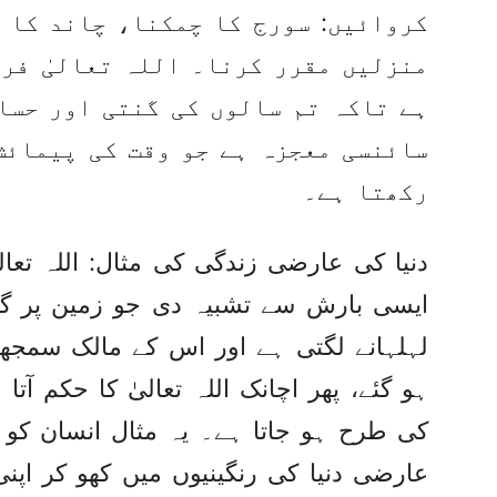
کروائیں: سورج کا چمکنا، چاند کا 
منزلیں مقرر کرنا۔ اللہ تعالیٰ فرم
ہے تاکہ تم سالوں کی گنتی اور حساب
سائنسی معجزہ ہے جو وقت کی پیمائش
رکھتا ہے۔
دنیا کی عارضی زندگی کی مثال: اللہ تعالی
ایسی بارش سے تشبیہ دی جو زمین پر گر
لہلہانے لگتی ہے اور اس کے مالک سمجھت
ہو گئے، پھر اچانک اللہ تعالیٰ کا حکم ا
کی طرح ہو جاتا ہے۔ یہ مثال انسان کو 
عارضی دنیا کی رنگینیوں میں کھو کر اپن