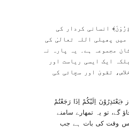
رُوْنَ﴾ انسانی کردار کی
میں پھیلی اللہ تعالیٰ کی
ان مجموعہ ہے۔ یہ پارہ نہ
لکہ ایک ایسی ریاست اور
اص، تقویٰ اور سچائی کی
ُوْنَ اِلَيْكُمْ اِذَا رَجَعْتُمْ
اؤ گے، تو یہ تمھارے سامنے
اس وقت کی بات ہے جب