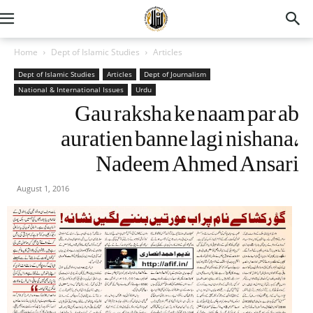
Home
Dept of Islamic Studies
Articles
Dept of Islamic Studies
Articles
Dept of Journalism
National & International Issues
Urdu
Gau raksha ke naam par ab
auratien banne lagi nishana,
Nadeem Ahmed Ansari
August 1, 2016