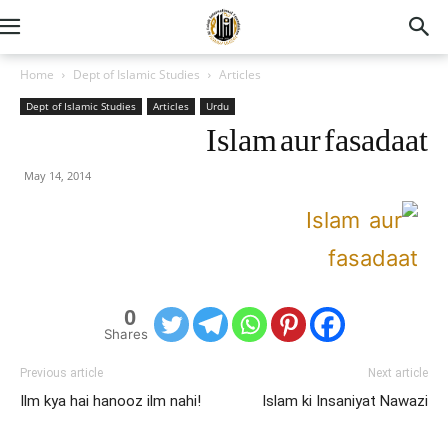
Home
Dept of Islamic Studies
Articles
Dept of Islamic Studies
Articles
Urdu
Islam aur fasadaat
May 14, 2014
0
Shares
Previous article
Next article
Ilm kya hai hanooz ilm nahi!
Islam ki Insaniyat Nawazi