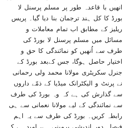
انھیں با قاعدہ طور پر مسلم پرسنل لا
بورڈ کا کل ہند ترجمان بنا دیا گیا۔ پریس
ریلیز کے مطابق اب تمام معاملات و
مسائل میں مسلم پرسنل لا بورڈ کی
طرف سے اُنھیں کو نمائندگی کا حق و
اختیار حاصل ہوگا، جس کےبعد بورڈ کے
جنرل سکریٹری مولانا محمد ولی رحمانی
نے پرنٹ و الیکٹرانک میڈیا کے ذمّے داروں
سے گذارش کی ہے کہ وہ بورڈ کی طرف
سے نمائندگی کے لیے مولانا نعمانی سے ہی
رابطہ کریں۔ بورڈ کی طرف سے یہ اہم
فیصلہ دور اندیشی پرمبنی ہے، امید ہے کہ