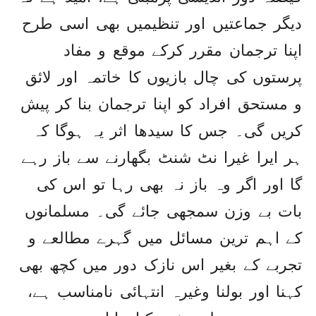
دیگر جماعتیں اور تنظیمیں بھی اسی طرح
اپنا ترجمان مقرر کرکے موقع و مفاد
پرستوں کی چال بازیوں کا خاتمہ اور لائق
و مستحق افراد کو اپنا ترجمان بنا کر پیش
کریں گی۔ جس کا سیدھا اثر یہ ہوگا کہ
ہر ایرا غیرا نٹ شنٹ بگھارنے سے باز رہے
گا اور اگر وہ باز نہ بھی رہا تو اس کی
بات بے وزن سمجھی جائے گی۔ مسلمانوں
کے اہم ترین مسائل میں گہرے مطالعے و
تجربے کے بغیر اس نازک دور میں کچھ بھی
کہنا اور بولنا وغیرہ انتہائی نامناسب ہے،