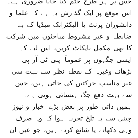
جس پر ہر طرح ختم کیا جانا ضروری ہے۔
اس موقع پر ایک گذارش یہ ہے کہ علما و
دانشوران پرنٹ یا الیکٹرانک میڈیا کے بے
ضابطہ و غیر مشروط مباحثوں میں شرکت
کا بھی مکمل بایکاٹ کریں، اس لیے کہ
ایسی جگہوں پر عموماً اپنی ٹی آر پی
بڑھانے وغیرہ کے نقطۂ نظر سے بہت سی
غیر مناسب حرکتیں کی جاتی ہیں، جس
سے بہت دفع جگ ہنسائی ہوتی ہے۔
ہمیں ذاتی طور پر بعض بڑے اخبار و نیوز
چینل سے یہ تلخ تجربہ ہوا کہ وہ صرف
وہی دکھاتے یا شائع کرتے ہیں، جو عین ان