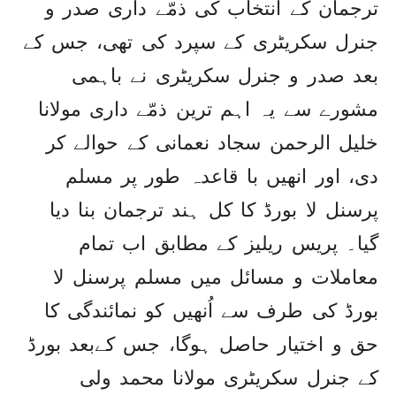
ترجمان کے انتخاب کی ذمّے داری صدر و
جنرل سکریٹری کے سپرد کی تھی، جس کے
بعد صدر و جنرل سکریٹری نے باہمی
مشورے سے یہ اہم ترین ذمّے داری مولانا
خلیل الرحمن سجاد نعمانی کے حوالے کر
دی، اور انھیں با قاعدہ طور پر مسلم
پرسنل لا بورڈ کا کل ہند ترجمان بنا دیا
گیا۔ پریس ریلیز کے مطابق اب تمام
معاملات و مسائل میں مسلم پرسنل لا
بورڈ کی طرف سے اُنھیں کو نمائندگی کا
حق و اختیار حاصل ہوگا، جس کےبعد بورڈ
کے جنرل سکریٹری مولانا محمد ولی