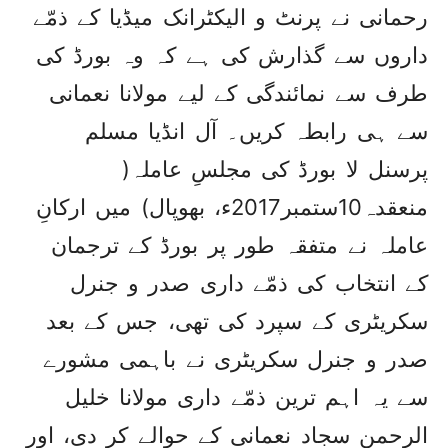
رحمانی نے پرنٹ و الیکٹرانک میڈیا کے ذمّے
داروں سے گذارش کی ہے کہ وہ بورڈ کی
طرف سے نمائندگی کے لیے مولانا نعمانی
سے ہی رابطہ کریں۔ آل انڈیا مسلم
پرسنل لا بورڈ کی مجلسِ عاملہ(
منعقدہ10ستمبر2017ء، بھوپال) میں ارکانِ
عاملہ نے متفقہ طور پر بورڈ کے ترجمان
کے انتخاب کی ذمّے داری صدر و جنرل
سکریٹری کے سپرد کی تھی، جس کے بعد
صدر و جنرل سکریٹری نے باہمی مشورے
سے یہ اہم ترین ذمّے داری مولانا خلیل
الرحمن سجاد نعمانی کے حوالے کر دی، اور