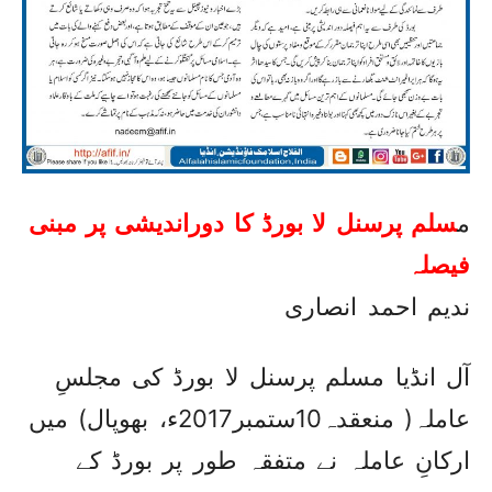
م
سلم پرسنل لا بورڈ کا دوراندیشی پر مبنی
فیصلہ
ندیم احمد انصاری
آل انڈیا مسلم پرسنل لا بورڈ کی مجلسِ
عاملہ( منعقدہ10ستمبر2017ء، بھوپال) میں
ارکانِ عاملہ نے متفقہ طور پر بورڈ کے