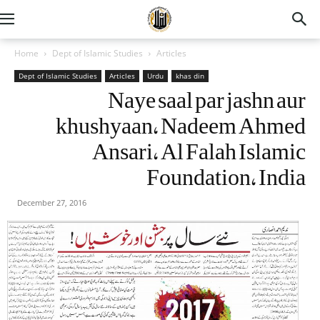
Home
Dept of Islamic Studies
Articles
Dept of Islamic Studies
Articles
Urdu
khas din
Naye saal par jashn aur
khushyaan, Nadeem Ahmed
Ansari, Al Falah Islamic
Foundation, India
December 27, 2016