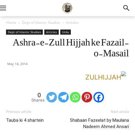
Home
Dept of Islamic Studies
Articles
Dept of Islamic Studies
Articles
Urdu
Ashra-e-Zull Hijjah ke Fazail-
o-Masail
May 14, 2014
0
Shares
Previous article
Next article
Tauba ki 4 shartein
Shabaan Fazeelat by Maulana
Nadeem Ahmed Ansari