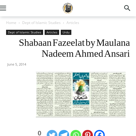
Home
Dept of Islamic Studies
Articles
Dept of Islamic Studies
Articles
Urdu
Shabaan Fazeelat by Maulana
Nadeem Ahmed Ansari
June 5, 2014
0