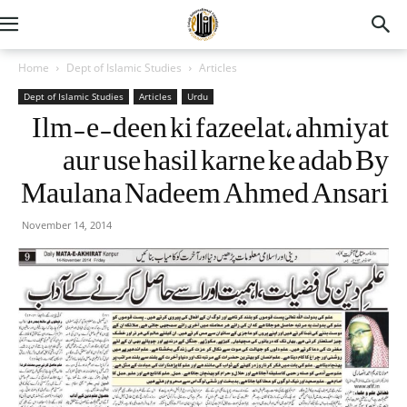
Home
Dept of Islamic Studies
Articles
Dept of Islamic Studies
Articles
Urdu
Ilm-e-deen ki fazeelat, ahmiyat
aur use hasil karne ke adab By
Maulana Nadeem Ahmed Ansari
November 14, 2014