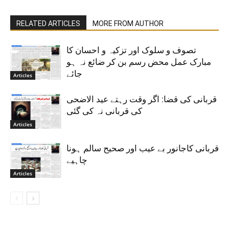
RELATED ARTICLES
MORE FROM AUTHOR
تصوف و سلوک اور تزکیہ و احسان کا
مبارک عمل محض رسم بن کر ضائع نہ ہو
جائے
Articles
قربانی کی قضا: اگر وقت رہتے عید الاضحی
کی قربانی نہ کی گئی
Articles
قربانی کاجانور بے عیب اور صحیح سالم ہونا
چاہیے
Articles