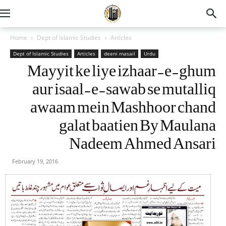
Home
Dept of Islamic Studies
Articles
Dept of Islamic Studies
Articles
deeni masail
Urdu
Mayyit ke liye izhaar-e-ghum
aur isaal-e-sawab se mutalliq
awaam mein Mashhoor chand
galat baatien By Maulana
Nadeem Ahmed Ansari
February 19, 2016