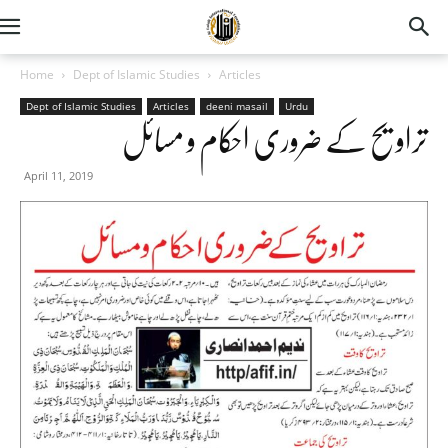
Home
Dept of Islamic Studies
Articles
Dept of Islamic Studies
Articles
deeni masail
Urdu
تراویح کے ضروری احکام و مسائل
April 11, 2019