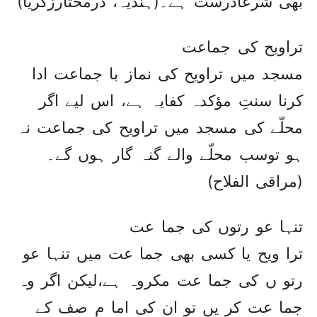
بھی شرعاًدرست ہے۔(ہندیہ، درمختارزکریا)
تراویح کی جماعت
مسجد میں تراویح کی نماز با جماعت ادا
کرنا سنتِ مؤکدہ کفایہ ہے، اس لیے اگر
محلّے کی مسجد میں تراویح کی جماعت نہ
ہو توسب محلّے والے گنہ گار ہوں گے۔
(مراقی الفلاح)
تنہا عو رتوں کی جما عت
ترا ویح یا کسی بھی جما عت میں تنہا عو
رتو ں کی جما عت مکروہ ہے،لیکن اگر وہ
جما عت کر یں تو ان کی اما م صف کے