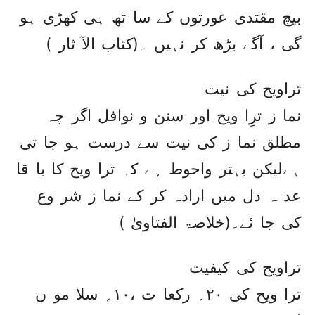
بیچ مقتدی عورتوں کے سا تھ ہی کھڑی ہو
گی ، آگے بڑھ کر نہیں ۔(کتاب الآ ثار )
تراویح کی نیت
نما ز ترِا ویح اور سنن و نوافل اگر چہ
مطلق نما ز کی نیت سے درست ہو جا تی
ہےلیکن بہتر واحوط ہے کہ ترا ویح کا با قا
عد ہ دل میں ارادہ کر کے نما ز شر وع
کی جا ئے۔(خلاصۃ الفتاویٰ )
تراویح کی کیفیت
ترا ویح کی ۲۰؍ رکعا ت ،۱۰؍ سلا مو ں