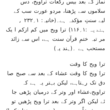
نماز کے بعد بیس رکعات تراویح، دس
سلاموں سے پڑھنا، مردو عورت سب کے
لیے سنتِ مؤکدہ ہے۔(خانیہ: ۱؍۲۳۲ ،
ہندیہ :۱؍۱۱۶) ترا ویح میں کم ازکم ا یک
مر تبہ ختمِ قرآن سنت ہے، اس سے زائد
مستحب ہے ۔(ہند یہ)
ترا ویح کا وقت
ترا ویح کا وقت عشاء کے بعد سے صبح صا
دق تک رہتاہے، لیکن بہتر یہ ہے کہ
تراویح،عشاء اور وتر کے درمیان پڑھی جا
ئے لیکن اگر وتر کے بعد ترا ویح پڑھیں تو