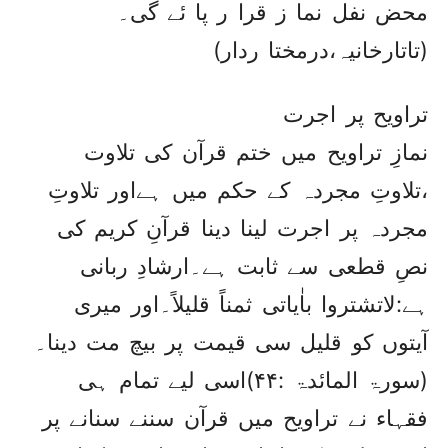
محض نفل نما ز قرا ر پا ئے گی۔
(تاتارخانیہ،درمختا ردار)
تراویح پر اجرت
نمازِ تراویح میں ختم قرآن کی تلاوت
،تلاوتِ مجردہ کے حکم میں ہےاور تلاوتِ
مجردہ پر اجرت لینا دینا قرآنِ کریم کی
نصِ قطعی سے ثابت ہے۔ارشادِ ربانی
ہے:لاتشتروا باٰیاتی ثمناً قلیلاً۔اور میری
آیتوں کو قلیل سی قیمت پر بیچ مت دینا۔
(سورۃ المائدۃ :۴۴)اسی لیے تمام ہی
فقہاء نے تراویح میں قرآن سننے سنانے پر