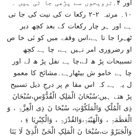
اور ۴؍ترویحوں سے پڑھی جا تی ہیں ۔
۱۰؍ مرتبہ ۲-۲ رکعا ت کی نیت کی جا تی
ہے اور ہر چار رکعات کے بعد کچھ دیر
ٹھہرا جا تا ہے،اس وقفے میں کو ئی خا ص
او رضروری امر نہیں ہے، چا ہے کچھ
تسبیحات پڑ ھ لے،چا ہے نفل پڑ ھ لے اور
چا ہے خامو ش بیٹھارہے۔مشائخ کا معمو
ل یہ ہے کہ اس مقا م پر درجِ ذیل تسبیح
پڑ ھتے ہیں:سُبْحَانَ الْمَلِکِ الْقُدُّوْسِ،سُبْحَانَ
ذِی الْمُلْکِ وَالْمَلَکُوْتِ، سُبْحَا نَ ذِی الْعِزَّۃِ ، وَ
الْعَظَمَۃِ ، وَالْھَیْبَۃِ،وَالقُدْرَۃِ ، وَالْکِبْرِیَا ءِ ،
وَالْجَبَرُوْ ت،سُبْحَا نَ الْمَلِکِ الْحَیِّ الَّذِیْ لَا یَنَا