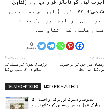
اجرت لینے کو ناجائز قرار دیا ہے۔(فتاویٰ
شامی:۹؍۷۷ زکریا) اور اس مسئلے میں
دیوبندی، بریلوی اور اہلِ حدیث
تمام علماء کا اتفاق ہے۔
0
Shares
Previous article
Next article
رمضان میں خود کو ہر چھوٹے
بوڑھے کا تقویٰ غیر مسلم کے
بڑے گناہ سے بچائے
اسلام لانے کا سبب بن گیا
RELATED ARTICLES
MORE FROM AUTHOR
تصوف و سلوک اور تزکیہ و احسان کا
مبارک عمل محض رسم بن کر ضائع نہ ہو