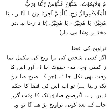
مُ وَلَایَمُوْتُ، سُبُّوْحٌ قُدُّوْسٌ رَّبُّنَا وَرَبُّ
الْمَلَاءِکَۃِوَالرُّ وْحِ، اَللّٰہُمَّ اَجِرْنَا مِنَ ا لنَّا رِ ، یَا
مُجِیْرُ، یَا مُجِیْرُ ، یَا مُجِیْرُ۔(تا تا رخا نیہ،در
مختا ر وشا می دار)
تراویح کی قضا
اگر کسی شخص کی ترا ویح کی مکمل نما
ز کسی وجہ سے چھوٹ جا ئے اور اس کا
وقت بھی نکل جا ئے (جو کہ صبح صا دق
تک رہتا ہے) تو اب اس کی قضا کا حکم
نہیں ہے، اگرصبح صادق تک کا وقت گزر
جانے کے بعد کوئی تراویح پڑ ھے گا تو وہ